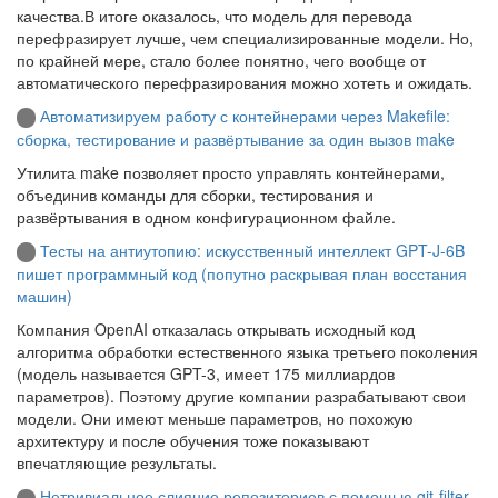
качества.В итоге оказалось, что модель для перевода
перефразирует лучше, чем специализированные модели. Но,
по крайней мере, стало более понятно, чего вообще от
автоматического перефразирования можно хотеть и ожидать.
Автоматизируем работу с контейнерами через Makefile:
сборка, тестирование и развёртывание за один вызов make
Утилита make позволяет просто управлять контейнерами,
объединив команды для сборки, тестирования и
развёртывания в одном конфигурационном файле.
Тесты на антиутопию: искусственный интеллект GPT-J-6B
пишет программный код (попутно раскрывая план восстания
машин)
Компания OpenAI отказалась открывать исходный код
алгоритма обработки естественного языка третьего поколения
(модель называется GPT-3, имеет 175 миллиардов
параметров). Поэтому другие компании разрабатывают свои
модели. Они имеют меньше параметров, но похожую
архитектуру и после обучения тоже показывают
впечатляющие результаты.
Нетривиальное слияние репозиториев с помощью git-filter-