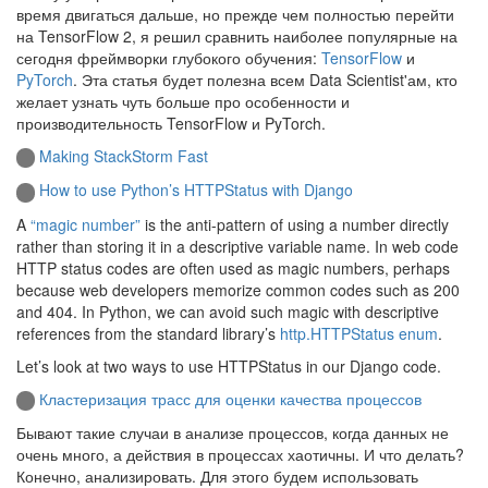
время двигаться дальше, но прежде чем полностью перейти
на TensorFlow 2, я решил сравнить наиболее популярные на
сегодня фреймворки глубокого обучения:
TensorFlow
и
PyTorch
. Эта статья будет полезна всем Data Scientist'ам, кто
желает узнать чуть больше про особенности и
производительность TensorFlow и PyTorch.
Making StackStorm Fast
How to use Python’s HTTPStatus with Django
A
“magic number”
is the anti-pattern of using a number directly
rather than storing it in a descriptive variable name. In web code
HTTP status codes are often used as magic numbers, perhaps
because web developers memorize common codes such as 200
and 404. In Python, we can avoid such magic with descriptive
references from the standard library’s
http.HTTPStatus enum
.
Let’s look at two ways to use HTTPStatus in our Django code.
Кластеризация трасс для оценки качества процессов
Бывают такие случаи в анализе процессов, когда данных не
очень много, а действия в процессах хаотичны. И что делать?
Конечно, анализировать. Для этого будем использовать