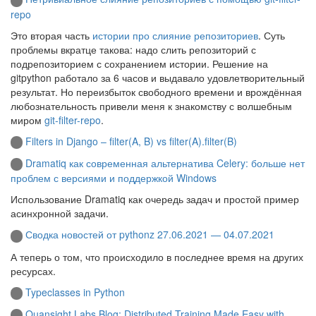
repo
Это вторая часть
истории про слияние репозиториев
. Суть
проблемы вкратце такова: надо слить репозиторий с
подрепозиторием с сохранением истории. Решение на
gitpython работало за 6 часов и выдавало удовлетворительный
результат. Но переизбыток свободного времени и врождённая
любознательность привели меня к знакомству с волшебным
миром
git-filter-repo
.
Filters in Django – filter(A, B) vs filter(A).filter(B)
Dramatiq как современная альтернатива Celery: больше нет
проблем с версиями и поддержкой Windows
Использование Dramatiq как очередь задач и простой пример
асинхронной задачи.
Сводка новостей от pythonz 27.06.2021 — 04.07.2021
А теперь о том, что происходило в последнее время на других
ресурсах.
Typeclasses in Python
Quansight Labs Blog: Distributed Training Made Easy with