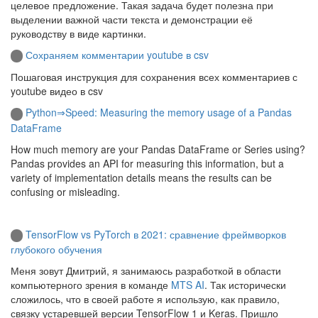
целевое предложение. Такая задача будет полезна при
выделении важной части текста и демонстрации её
руководству в виде картинки.
Сохраняем комментарии youtube в csv
Пошаговая инструкция для сохранения всех комментариев с
youtube видео в csv
Python⇒Speed: Measuring the memory usage of a Pandas
DataFrame
How much memory are your Pandas DataFrame or Series using?
Pandas provides an API for measuring this information, but a
variety of implementation details means the results can be
confusing or misleading.
TensorFlow vs PyTorch в 2021: сравнение фреймворков
глубокого обучения
Меня зовут Дмитрий, я занимаюсь разработкой в области
компьютерного зрения в команде
MTS AI
. Так исторически
сложилось, что в своей работе я использую, как правило,
связку устаревшей версии TensorFlow 1 и Keras. Пришло