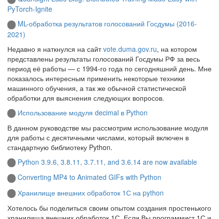
PyTorch-Ignite
ML-обработка результатов голосований Госдумы (2016-
2021)
Недавно я наткнулся на сайт
vote.duma.gov.ru
, на котором
представлены результаты голосований Госдумы РФ за весь
период её работы — с 1994-го года по сегодняшний день. Мне
показалось интересным применить некоторые техники
машинного обучения, а так же обычной статистической
обработки для выяснения следующих вопросов.
Использование модуля decimal в Python
В данном руководстве мы рассмотрим использование модуля
для работы с десятичными числами, который включен в
стандартную библиотеку Python.
Python 3.9.6, 3.8.11, 3.7.11, and 3.6.14 are now available
Converting MP4 to Animated GIFs with Python
Хранилище внешних обработок 1С на python
Хотелось бы поделиться своим опытом создания простенького
хранилища внешних обработок 1С. Если Вы программист 1С и