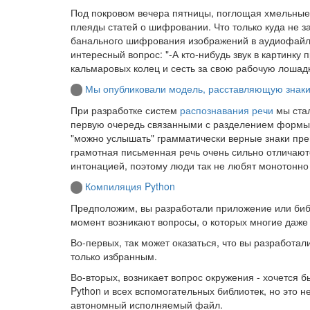
Под покровом вечера пятницы, поглощая хмельные
плеяды статей о шифровании. Что только куда не 
банального шифрования изображений в аудиофайл.
интересный вопрос: "-А кто-нибудь звук в картинку
кальмаровых колец и сесть за свою рабочую лошадк
Мы опубликовали модель, расставляющую знаки 
При разработке систем
распознавания речи
мы стал
первую очередь связанными с разделением формы и 
"можно услышать" грамматически верные знаки пре
грамотная письменная речь очень сильно отличаютс
интонацией, поэтому люди так не любят монотонно
Компиляция Python
Предположим, вы разработали приложение или библио
момент возникают вопросы, о которых многие даже
Во-первых, так может оказаться, что вы разработали
только избранным.
Во-вторых, возникает вопрос окружения - хочется б
Python и всех вспомогательных библиотек, но это н
автономный исполняемый файл.