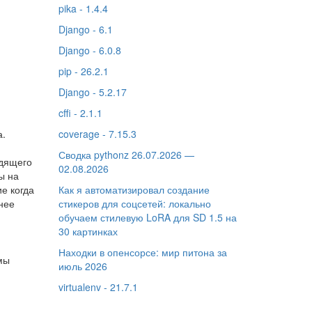
pika - 1.4.4
Django - 6.1
Django - 6.0.8
pip - 26.2.1
Django - 5.2.17
cffi - 2.1.1
а.
coverage - 7.15.3
й
Сводка pythonz 26.07.2026 —
одящего
02.08.2026
ы на
е когда
Как я автоматизировал создание
нее
стикеров для соцсетей: локально
обучаем стилевую LoRA для SD 1.5 на
30 картинках
Находки в опенсорсе: мир питона за
мы
июль 2026
virtualenv - 21.7.1