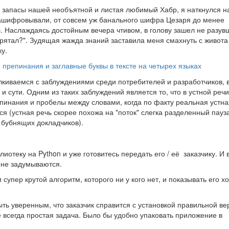
 запасы нашей необъятной и листая любимый Хабр, я наткнулся н
зашифровывали, от совсем уж банального шифра Цезаря до менее
 Наслаждаясь достойным вечера чтивом, в голову зашел не разув
 прятал?". Зудящая жажда знаний заставила меня смахнуть с живота
у.
препинания и заглавные буквы в тексте на четырех языках
киваемся с заблуждениями среди потребителей и разработчиков, 
сути. Одним из таких заблуждений является то, что в устной реч
пинания и пробелы между словами, когда по факту реальная устна
я (устная речь скорее похожа на "поток" слегка разделенный пауз
 бубнящих докладчиков).
теку на Python и уже готовитесь передать его / её заказчику. И в
 не задумываются.
 супер крутой алгоритм, которого ни у кого нет, и показывать его х
ыть уверенным, что заказчик справится с установкой правильной ве
е всегда простая задача. Было бы удобно упаковать приложение в