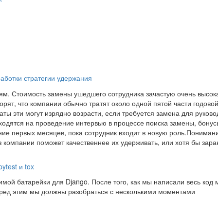
работки стратегии удержания
ям. Стоимость замены ушедшего сотрудника зачастую очень высок
рят, что компании обычно тратят около одной пятой части годово
аты эти могут изрядно возрасти, если требуется замена для руков
ходятся на проведение интервью в процессе поиска замены, бонус
ние первых месяцев, пока сотрудник входит в новую роль.Понимани
из компании поможет качественнее их удерживать, или хотя бы зара
ytest и tox
имой батарейки для Django. После того, как мы написали весь код 
перед этим мы должны разобраться с несколькими моментами