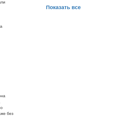
ыли
Показать все
на
она
а
но
аже без