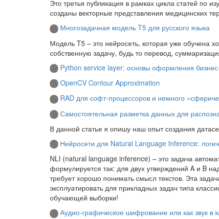
Это третья публикация в рамках цикла статей по и
созданы векторные представления медицинских тер
Многозадачная модель T5 для русского языка
Модель T5 – это нейросеть, которая уже обучена х
собственную задачу, будь то перевод, суммаризация
Python service layer: основы оформления бизне
OpenCV Contour Approximation
RAD для софт-процессоров и немного «сферичес
Самостоятельная разметка данных для распозна
В данной статье я опишу наш опыт создания датасе
Нейросети для Natural Language Inference: лог
NLI (natural language inference) – это задача авт
формулируется так: для двух утверждений A и B над
требует хорошо понимать смысл текстов. Эта зада
эксплуатировать для прикладных задач типа класси
обучающей выборки!
Аудио-графическое шифрование или как звук в к