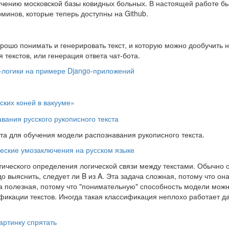
зучению московской базы ковидных больных. В настоящей работе б
минов, которые теперь доступны на Github.
орошо понимать и генерировать текст, и которую можно дообучить 
 текстов, или генерация ответа чат-бота.
с-логики на примере Django-приложений
ких коней в вакууме»
вания русского рукописного текста
та для обучения модели распознавания рукописного текста.
ические умозаключения на русском языке
оматического определения логической связи между текстами. Обычно 
о выяснить, следует ли B из A. Эта задача сложная, потому что он
ча полезная, потому что "понимательную" способность модели мож
фикации текстов. Иногда такая классификация неплохо работает д
артинку спрятать