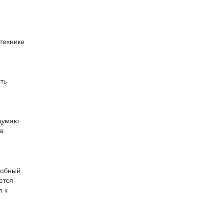
технике
ть
 думаю
в
собный
ется
я к