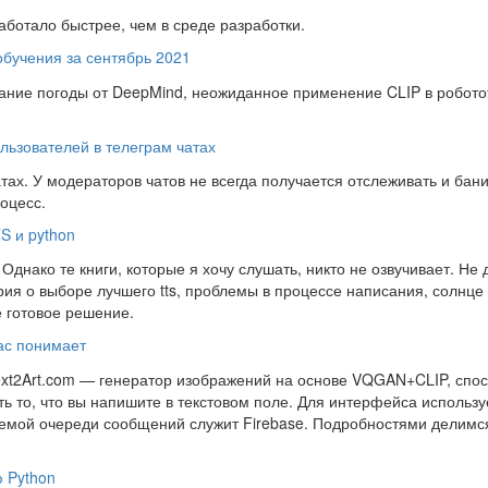
аботало быстрее, чем в среде разработки.
обучения за сентябрь 2021
зание погоды от DeepMind, неожиданное применение CLIP в робото
ользователей в телеграм чатах
тах. У модераторов чатов не всегда получается отслеживать и бани
оцесс.
S и python
днако те книги, которые я хочу слушать, никто не озвучивает. Не
рия о выборе лучшего tts, проблемы в процессе написания, солнце 
е готовое решение.
ас понимает
Text2Art.com — генератор изображений на основе VQGAN+CLIP, спо
ть то, что вы напишите в текстовом поле. Для интерфейса использу
стемой очереди сообщений служит Firebase. Подробностями делимс
ю Python