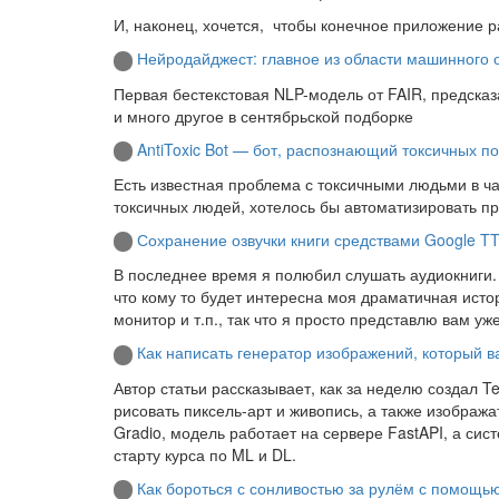
И, наконец, хочется, чтобы конечное приложение р
Нейродайджест: главное из области машинного 
Первая бестекстовая NLP-модель от FAIR, предска
и много другое в сентябрьской подборке
AntiToxic Bot — бот, распознающий токсичных п
Есть известная проблема с токсичными людьми в ча
токсичных людей, хотелось бы автоматизировать пр
Сохранение озвучки книги средствами Google TT
В последнее время я полюбил слушать аудиокниги. О
что кому то будет интересна моя драматичная исто
монитор и т.п., так что я просто представлю вам уж
Как написать генератор изображений, который в
Автор статьи рассказывает, как за неделю создал 
рисовать пиксель-арт и живопись, а также изобража
Gradio, модель работает на сервере FastAPI, а си
старту курса по ML и DL.
Как бороться с сонливостью за рулём с помощь