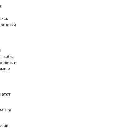
а
шись
 остатки
в
и якобы
я речь и
ами и
 этот
очется
рсии