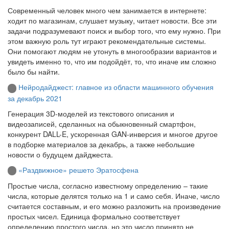
Современный человек много чем занимается в интернете:
ходит по магазинам, слушает музыку, читает новости. Все эти
задачи подразумевают поиск и выбор того, что ему нужно. При
этом важную роль тут играют рекомендательные системы.
Они помогают людям не утонуть в многообразии вариантов и
увидеть именно то, что им подойдёт, то, что иначе им сложно
было бы найти.
Нейродайджест: главное из области машинного обучения
за декабрь 2021
Генерация 3D-моделей из текстового описания и
видеозаписей, сделанных на обыкновенный смартфон,
конкурент DALL-E, ускоренная GAN-инверсия и многое другое
в подборке материалов за декабрь, а также небольшие
новости о будущем дайджеста.
«Раздвижное» решето Эратосфена
Простые числа, согласно известному определению – такие
числа, которые делятся только на 1 и само себя. Иначе, число
считается составным, и его можно разложить на произведение
простых чисел. Единица формально соответствует
определению простого числа, но это число принято не