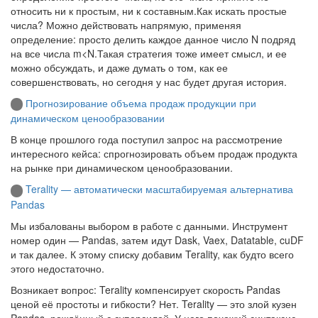
относить ни к простым, ни к составным.Как искать простые
числа? Можно действовать напрямую, применяя
определение: просто делить каждое данное число N подряд
на все числа m<N.Такая стратегия тоже имеет смысл, и ее
можно обсуждать, и даже думать о том, как ее
совершенствовать, но сегодня у нас будет другая история.
Прогнозирование объема продаж продукции при
динамическом ценообразовании
В конце прошлого года поступил запрос на рассмотрение
интересного кейса: спрогнозировать объем продаж продукта
на рынке при динамическом ценообразовании.
Terality — автоматически масштабируемая альтернатива
Pandas
Мы избалованы выбором в работе с данными. Инструмент
номер один — Pandas, затем идут Dask, Vaex, Datatable, cuDF
и так далее. К этому списку добавим Terality, как будто всего
этого недостаточно.
Возникает вопрос: Terality компенсирует скорость Pandas
ценой её простоты и гибкости? Нет. Terality — это злой кузен
Pandas, рождённый с суперсилой. У него похожий синтаксис,