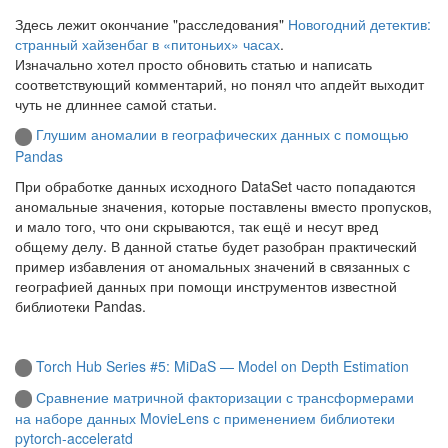
Здесь лежит окончание "расследования"
Новогодний детектив:
странный хайзенбаг в «питоньих» часах
.
Изначально хотел просто обновить статью и написать
соответствующий комментарий, но понял что апдейт выходит
чуть не длиннее самой статьи.
Глушим аномалии в географических данных с помощью
Pandas
При обработке данных исходного DataSet часто попадаются
аномальные значения, которые поставлены вместо пропусков,
и мало того, что они скрываются, так ещё и несут вред
общему делу. В данной статье будет разобран практический
пример избавления от аномальных значений в связанных с
географией данных при помощи инструментов известной
библиотеки Pandas.
Torch Hub Series #5: MiDaS — Model on Depth Estimation
Сравнение матричной факторизации с трансформерами
на наборе данных MovieLens с применением библиотеки
pytorch-acceleratd