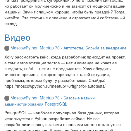
но работает он молниеносно и не зависит от мощности вашей
машины. Звучит слишком хорошо, чтобы быть правдой? Тогда
читайте. Эта статья не оплачена и отражает мой собственный
взгляд.
Видео
MoscowPython Meetup 76 - Автотесты. Борьба за внедрение
Хочу рассмотреть кейс, когда разработчик приходит на проект,
а там: автоматизации тестов — нет и команда не хочет ее
внедрять; cd/ci — нет и не предвидится. Хочу обсудить:
типовые причины, которые приводят к такой ситуации;
проблемы, которые будут у разработчиков. Слайды:
https://moscowpython.ru/meetup/76/fight-for-autotests/
MoscowPython Meetup 76 - Базовые навыки
администрирования PostgreSQL
PostgreSQL — наиболее популярная база данных, которая
используется в Python разработке сейчас. Не все
разработчики знают, с какими нюансами можно столкнуться
при ее использовании. В докладе будет много полезной