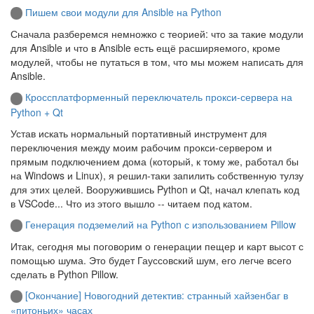
Пишем свои модули для Ansible на Python
Сначала разберемся немножко с теорией: что за такие модули
для Ansible и что в Ansible есть ещё расширяемого, кроме
модулей, чтобы не путаться в том, что мы можем написать для
Ansible.
Кроссплатформенный переключатель прокси-сервера на
Python + Qt
Устав искать нормальный портативный инструмент для
переключения между моим рабочим прокси-сервером и
прямым подключением дома (который, к тому же, работал бы
на Windows и Linux), я решил-таки запилить собственную тулзу
для этих целей. Вооружившись Python и Qt, начал клепать код
в VSCode... Что из этого вышло -- читаем под катом.
Генерация подземелий на Python с изпользованием Pillow
Итак, сегодня мы поговорим о генерации пещер и карт высот с
помощью шума. Это будет Гауссовский шум, его легче всего
сделать в Python Pillow.
[Окончание] Новогодний детектив: странный хайзенбаг в
«питоньих» часах