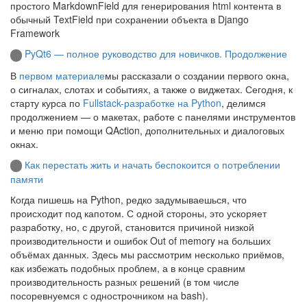
простого MarkdownField для генерирования html контента в
обычный TextField при сохранении объекта в Django
Framework
PyQt6 — полное руководство для новичков. Продолжение
В
первом материале
мы рассказали о создании первого окна,
о сигналах, слотах и событиях, а также о виджетах. Сегодня, к
старту курса по
Fullstack-разработке на Python
, делимся
продолжением — о макетах, работе с панелями инструментов
и меню при помощи QAction, дополнительных и диалоговых
окнах.
Как перестать жить и начать беспокоится о потреблении
памяти
Когда пишешь на Python, редко задумываешься, что
происходит под капотом. С одной стороны, это ускоряет
разработку, но, с другой, становится причиной низкой
производительности и ошибок Out of memory на больших
объёмах данных. Здесь мы рассмотрим несколько приёмов,
как избежать подобных проблем, а в конце сравним
производительность разных решений (в том числе
посоревнуемся с однострочником на bash).