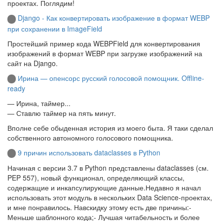
проектах. Поглядим!
Django - Как конвертировать изображение в формат WEBP
при сохранении в ImageField
Простейший пример кода WEBPField для конвертирования
изображений в формат WEBP при загрузке изображений на
сайт на Django.
Ирина — опенсорс русский голосовой помощник. Offline-
ready
— Ирина, таймер...
— Ставлю таймер на пять минут.
Вполне себе обыденная история из моего быта. Я таки сделал
собственного автономного голосового помощника.
9 причин использовать dataclasses в Python
Начиная с версии 3.7 в Python представлены dataclasses (см.
PEP 557), новый функционал, определяющий классы,
содержащие и инкапсулирующие данные.Недавно я начал
использовать этот модуль в нескольких Data Science-проектах,
и мне понравилось. Навскидку этому есть две причины:-
Меньше шаблонного кода;- Лучшая читабельность и более