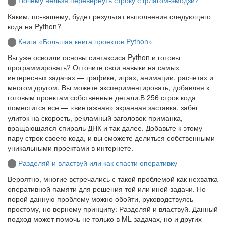
Почему нельзя перевернуть строку с флагом-эмодзи?
Каким, по-вашему, будет результат выполнения следующего
кода на Python?
Книга «Большая книга проектов Python»
Вы уже освоили основы синтаксиса Python и готовы
программировать? Отточите свои навыки на самых
интересных задачах — графике, играх, анимации, расчетах и
многом другом. Вы можете экспериментировать, добавляя к
готовым проектам собственные детали.В 256 строк кода
поместится все — «винтажная» экранная заставка, забег
улиток на скорость, рекламный заголовок-приманка,
вращающаяся спираль ДНК и так далее. Добавьте к этому
пару строк своего кода, и вы сможете делиться собственными
уникальными проектами в интернете.
Разделяй и властвуй или как спасти оперативку
Вероятно, многие встречались с такой проблемой как нехватка
оперативной памяти для решения той или иной задачи. Но
порой данную проблему можно обойти, руководствуясь
простому, но верному принципу: Разделяй и властвуй. Данный
подход может помочь не только в ML задачах, но и других