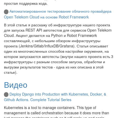
простая поддержка кода.
Автоматизированное тестирование облачного провайдера
Open Telekom Cloud на основе Robot Framework
В этой статье я расскажу об инфраструктуре нашего проекта
для запуска REST API автотестов для сервисов Open Telekom
Cloud. Акцент делается на Python и Robot Framework
составляющей, с небольшим обзором инфраструктуры
проекта (Jenkins/Gitlab/InfluxDB/Grafana). Статья описывает
один из многочисленных способов настройки окружения, на
котором запускаются автотесты (внутри нашего проекта есть 3
инфраструктуры с разным способом запуска, обработки и
выгрузки результатов тестов - одна из них описана в этой
статье).
Видео
Deploy Django into Production with Kubernetes, Docker, &
Github Actions. Complete Tutorial Series
Kubernetes is a tool to manage containers. This type of
management is called orchestration because it does more than
just manage the containers such as it will scale up and scale