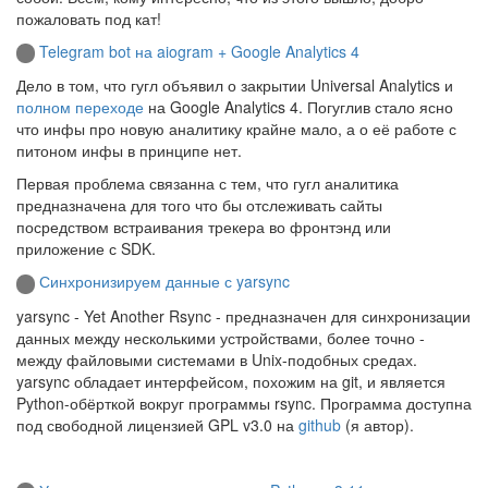
пожаловать под кат!
Telegram bot на aiogram + Google Analytics 4
Дело в том, что гугл объявил о закрытии Universal Analytics и
полном переходе
на Google Analytics 4. Погуглив стало ясно
что инфы про новую аналитику крайне мало, а о её работе с
питоном инфы в принципе нет.
Первая проблема связанна с тем, что гугл аналитика
предназначена для того что бы отслеживать сайты
посредством встраивания трекера во фронтэнд или
приложение с SDK.
Синхронизируем данные с yarsync
yarsync - Yet Another Rsync - предназначен для синхронизации
данных между несколькими устройствами, более точно -
между файловыми системами в Unix-подобных средах.
yarsync обладает интерфейсом, похожим на git, и является
Python-обёрткой вокруг программы rsync. Программа доступна
под свободной лицензией GPL v3.0 на
github
(я автор).