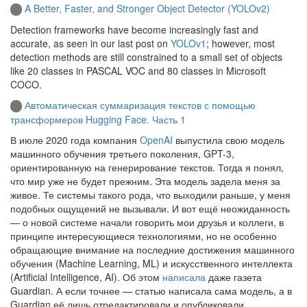
A Better, Faster, and Stronger Object Detector (YOLOv2)
Detection frameworks have become increasingly fast and
accurate, as seen in our last post on
YOLOv1
; however, most
detection methods are still constrained to a small set of objects
like 20 classes in PASCAL VOC and 80 classes in Microsoft
COCO.
Автоматическая суммаризация текстов с помощью
трансформеров Hugging Face. Часть 1
В июле 2020 года компания
OpenAI
выпустила свою модель
машинного обучения третьего поколения, GPT-3,
ориентированную на генерирование текстов. Тогда я понял,
что мир уже не будет прежним. Эта модель задела меня за
живое. Те системы такого рода, что выходили раньше, у меня
подобных ощущений не вызывали. И вот ещё неожиданность
— о новой системе начали говорить мои друзья и коллеги, в
принципе интересующиеся технологиями, но не особенно
обращающие внимание на последние достижения машинного
обучения (Machine Learning, ML) и искусственного интеллекта
(Artificial Intelligence, AI). Об этом
написала
даже газета
Guardian. А если точнее — статью написала сама модель, а в
Guardian её лишь отредактировали и опубликовали.