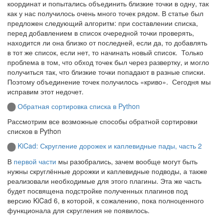
координат и попытались объединить близкие точки в одну, так
как у нас получилось очень много точек рядом. В статье был
предложен следующий алгоритм: при составлении списка,
перед добавлением в список очередной точки проверять,
находится ли она близко от последней, если да, то добавлять
в тот же список, если нет, то начинать новый список. Только
проблема в том, что обход точек был через развертку, и могло
получиться так, что близкие точки попадают в разные списки.
Поэтому объединение точек получилось «криво». Сегодня мы
исправим этот недочет.
Обратная сортировка списка в Python
Рассмотрим все возможные способы обратной сортировки
списков в Python
KiCad: Скругление дорожек и каплевидные пады, часть 2
В
первой части
мы разобрались, зачем вообще могут быть
нужны скруглённые дорожки и каплевидные подводы, а также
реализовали необходимые для этого плагины. Эта же часть
будет посвящена подстройке полученных плагинов под
версию KiCad 6, в которой, к сожалению, пока полноценного
функционала для скругления не появилось.