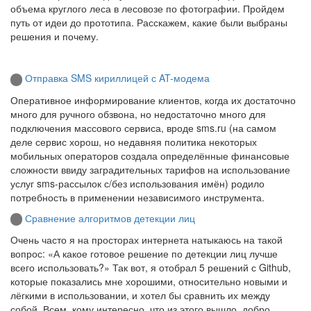
объема круглого леса в лесовозе по фотографии. Пройдем
путь от идеи до прототипа. Расскажем, какие были выбраны
решения и почему.
Отправка SMS кириллицей с AT-модема
Оперативное информирование клиентов, когда их достаточно
много для ручного обзвона, но недостаточно много для
подключения массового сервиса, вроде sms.ru (на самом
деле сервис хорош, но недавняя политика некоторых
мобильных операторов создала определённые финансовые
сложности ввиду заградительных тарифов на использование
услуг sms-рассылок с/без использования имён) родило
потребность в применении независимого инструмента.
Сравнение алгоритмов детекции лиц
Очень часто я на просторах интернета натыкаюсь на такой
вопрос: «А какое готовое решение по детекции лиц лучше
всего использовать?» Так вот, я отобрал 5 решений с Github,
которые показались мне хорошими, относительно новыми и
лёгкими в использовании, и хотел бы сравнить их между
собой. Всем, кому интересно, что из этого вышло, добро