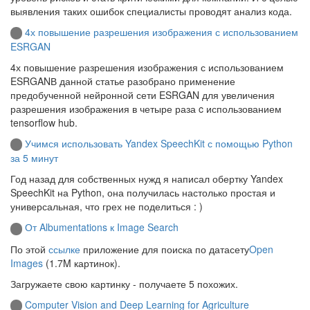
выявления таких ошибок специалисты проводят анализ кода.
4х повышение разрешения изображения с использованием
ESRGAN
4х повышение разрешения изображения с использованием
ESRGANВ данной статье разобрано применение
предобученной нейронной сети ESRGAN для увеличения
разрешения изображения в четыре раза c использованием
tensorflow hub.
Учимся использовать Yandex SpeechKit с помощью Python
за 5 минут
Год назад для собственных нужд я написал обертку Yandex
SpeechKit на Python, она получилась настолько простая и
универсальная, что грех не поделиться : )
От Albumentations к Image Search
По этой
ссылке
приложение для поиска по датасету
Open
Images
(1.7M картинок).
Загружаете свою картинку - получаете 5 похожих.
Computer Vision and Deep Learning for Agriculture