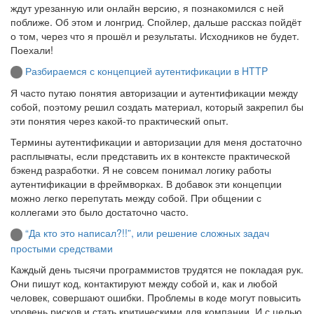
ждут урезанную или онлайн версию, я познакомился с ней
поближе. Об этом и лонгрид. Спойлер, дальше рассказ пойдёт
о том, через что я прошёл и результаты. Исходников не будет.
Поехали!
Разбираемся с концепцией аутентификации в HTTP
Я часто путаю понятия авторизации и аутентификации между
собой, поэтому решил создать материал, который закрепил бы
эти понятия через какой-то практический опыт.
Термины аутентификации и авторизации для меня достаточно
расплывчаты, если представить их в контексте практической
бэкенд разработки. Я не совсем понимал логику работы
аутентификации в фреймворках. В добавок эти концепции
можно легко перепутать между собой. При общении с
коллегами это было достаточно часто.
“Да кто это написал?!!”, или решение сложных задач
простыми средствами
Каждый день тысячи программистов трудятся не покладая рук.
Они пишут код, контактируют между собой и, как и любой
человек, совершают ошибки. Проблемы в коде могут повысить
уровень рисков и стать критическими для компании. И с целью