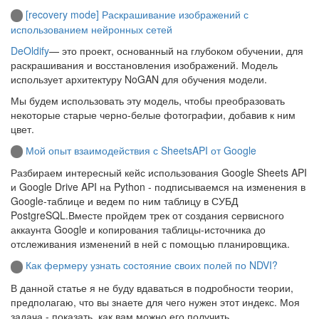
[recovery mode] Раскрашивание изображений с
использованием нейронных сетей
DeOldify
— это проект, основанный на глубоком обучении, для
раскрашивания и восстановления изображений. Модель
использует архитектуру NoGAN для обучения модели.
Мы будем использовать эту модель, чтобы преобразовать
некоторые старые черно-белые фотографии, добавив к ним
цвет.
Мой опыт взаимодействия с SheetsAPI от Google
Разбираем интересный кейс использования Google Sheets API
и Google Drive API на Python - подписываемся на изменения в
Google-таблице и ведем по ним таблицу в СУБД
PostgreSQL.Вместе пройдем трек от создания сервисного
аккаунта Google и копирования таблицы-источника до
отслеживания изменений в ней с помощью планировщика.
Как фермеру узнать состояние своих полей по NDVI?
В данной статье я не буду вдаваться в подробности теории,
предполагаю, что вы знаете для чего нужен этот индекс. Моя
задача - показать, как вам можно его получить.