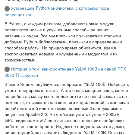
Устаревшие Python-библиотеки, с которыми пора
попрощаться
В Python, с каждым релизом, добавляют новые модули,
появляются новые и улучшенные способы решения
различных задач. Все мы привыкли пользоваться старыми
добрыми Python-библиотеками, привыкли к определённым
способам работы. Но пришло время обновиться, время
воспользоваться новыми и улучшенными модулями и их
возможностями.
История о том, как фронтендер YaLM 100B на одной RTX
3070 TI запускал
В июне Яндекс опубликовал нейросеть YaLM 100B. Нейросеть
умеет генерировать тексты. А это очень мощная вещь, можно
попробовать массу всего полезного (и не очень) создать с ее
помощью, от сюжетов для книг, игр и приложений, заканчивая
рерайтом статей или того хуже, дорвеями.Эта штука имеет
лицензию Apache 2.0. Но чтобы запустить нужно ~ 200GB
GPU видеопамяти!И еще есть нюанс, проверить нейронку в
работе, не так-то просто. Яндекс не предоставили ни демок,
ни инструкций, как запустить бюджетно YaLM 100B. Пока все