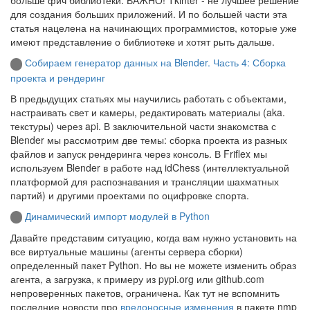
больше фич библиотеки. ВАЖНО! Tkinter - не лучшее решение
для создания больших приложений. И по большей части эта
статья нацелена на начинающих программистов, которые уже
имеют представление о библиотеке и хотят рыть дальше.
Собираем генератор данных на Blender. Часть 4: Сборка
проекта и рендеринг
В предыдущих статьях мы научились работать с объектами,
настраивать свет и камеры, редактировать материалы (aka.
текстуры) через api. В заключительной части знакомства с
Blender мы рассмотрим две темы: сборка проекта из разных
файлов и запуск рендеринга через консоль. В Friflex мы
используем Blender в работе над idChess (интеллектуальной
платформой для распознавания и трансляции шахматных
партий) и другими проектами по оцифровке спорта.
Динамический импорт модулей в Python
Давайте представим ситуацию, когда вам нужно установить на
все виртуальные машины (агенты сервера сборки)
определенный пакет Python. Но вы не можете изменить образ
агента, а загрузка, к примеру из pypi.org или github.com
непроверенных пакетов, ограничена. Как тут не вспомнить
последние новости про
вредоносные изменения
в пакете nmp