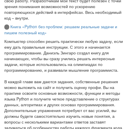
свою работу. Разработчикам мой текст будет полезен с точки
зрения понимания возможностей по ускорению
повторяющихся действий в интерфейсах. Весь необходимый
код – внутри.
Книга «Python без проблем: решаем реальные задачи и
пишем полезный код»
Компьютер способен решить практически любую задачу, если
ему дать правильные инструкции. С этого и начинается
программирование. Даниэль Зингаро создал книгу для
начинающих, чтобы вы сразу учились решать интересные
задачи, которые использовались на олимпиадах по
программированию, и развивали мышление программиста.
В каждой главе вам даются задания, собственные решения
можно выложить на сайт и получить оценку профи. Вы на
практике освоите основные возможности, функции и методы
языка Python и получите четкое представление о структурах
данных, алгоритмах и других основах программирования.
Дополнительные упражнения потребуют от вас усилий, вы
должны будете самостоятельно изучить новые понятия, а
вопросы с несколькими вариантами ответов заставят
задуматься об особенностях работы каждого фрагмента кода.