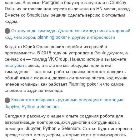
данных. Впервые Postgres в браузере запустили в Crunchy
Data, их потрясающая версия выложена на HN месяц назад.
Вместе со Snaplet мы решили сделать версию с открытым
кодом.
От джуна до тимлида. Должен ли тимлид писать хороший
код, чем хорош planning poker и другие интересности
Когда-то Юрий Орлов решил перейти из врачей в
программисты. В 2018 году он устроился в Genix джуном, а
сейчас он — тимлид VK Group. Начало истории вы можете
послушать
здесь, а в статье мы обсудим перипетии
тимлидства — как опыт работы врачом помогает находить
общий язык с людьми, должен ли тимлид писать код лучше
членов команды, как работает Planning poker и что самое
сложное в задачах тимлида.
Как автоматизировать рутинные операции с помощью
Jupyter, Python и Selenium
Сегодня я расскажу о нашем опыте создания робота для
автоматизации повторяющихся действий сотрудников с
помощью Jupyter, Python и Selenium. Статья будет интересна
прежде всего менеджерам, которые хотят оптимизировать