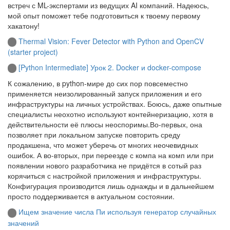
встреч с ML-экспертами из ведущих AI компаний. Надеюсь,
мой опыт поможет тебе подготовиться к твоему первому
хакатону!
Thermal Vision: Fever Detector with Python and OpenCV
(starter project)
[Python Intermediate] Урок 2. Docker и docker-compose
К сожалению, в python-мире до сих пор повсеместно
применяется неизолированный запуск приложения и его
инфраструктуры на личных устройствах. Боюсь, даже опытные
специалисты неохотно используют контейнеризацию, хотя в
действительности её плюсы неоспоримы.Во-первых, она
позволяет при локальном запуске повторить среду
продакшена, что может уберечь от многих неочевидных
ошибок. А во-вторых, при переезде с компа на комп или при
появлении нового разработчика не придётся в сотый раз
корячиться с настройкой приложения и инфраструктуры.
Конфигурация производится лишь однажды и в дальнейшем
просто поддерживается в актуальном состоянии.
Ищем значение числа Пи используя генератор случайных
значений