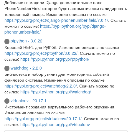
Добавляет в модели Django дополнительное поле
PhoneNumberField которое будет автоматически валидировать
телефонный номер.. Изменения описаны по ссылке
https://pypi.org/project/django-phonenumber-field/7.0.1/
. Скачать
можно по ссылке:
https://pypi.python.org/pypi/django-
phonenumber-field/
ptpython - 3.0.22
Хороший REPL для Python. Изменения описаны по ссылке
https://pypi.org/project/ptpython/3.0.22/
. Скачать можно по
ссылке:
https://pypi.python.org/pypi/ptpython/
watchdog - 2.2.0
Библиотека и набор утилит для мониторинга событий
файловой системы. Изменения описаны по ссылке
https://pypi.org/project/watchdog/2.2.0/
. Скачать можно по
ссылке:
https://pypi.python.org/pypi/watchdog/
virtualenv - 20.17.1
Инструмент создания виртуального рабочего окружения.
Изменения описаны по ссылке
https://pypi.org/project/virtualenv/20.17.1/
. Скачать можно по
ссылке:
https://pypi.python.org/pypi/virtualenv