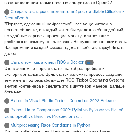
возможности некоторых простых алгоритмов в OpenCV.
Создаем аватарки с помощью нейросети Stable Diffusion и
DreamBooth
"Портрет, сделанный нейросетью" - все чаще читаем в
новостной ленте, и каждый хотел бы сделать себе подобный,
но удобные сервисы, просящие монету, или желание
разбираться самому, отталкивают. Не нужно ничего скачивать.
Час времени и каждый сможет сделать себе аватарку! Читать
далее
Сага о том, как я клеил ROS и Docker
ros
Это в общем-то первая статья на хабре, пробная и
экспериментальная. Цель статьи изложить процесс создания
темплейта под разработку для ROS (Robot Operating System)
внутри контейнера и сделать это в шутливой манере. Дальше
бога нет
Python in Visual Studio Code – December 2022 Release
Python Linter Comparison 2022: Pylint vs Pyflakes vs Flake8
vs autopep8 vs Bandit vs Prospector vs…
Multiprocessing Race Conditions in Python
You can suffer race conditions when using process-based