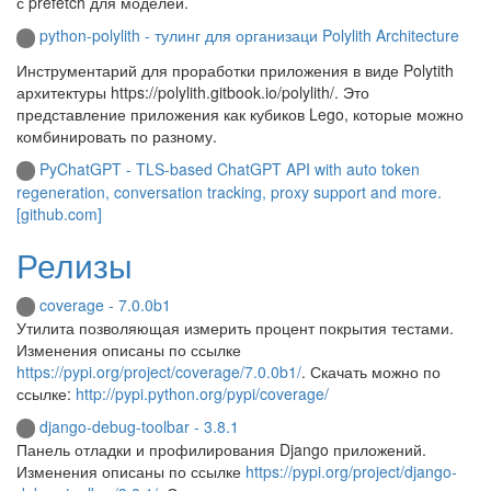
с prefetch для моделей.
python-polylith - тулинг для организаци Polylith Architecture
Инструментарий для проработки приложения в виде Polytith
архитектуры https://polylith.gitbook.io/polylith/. Это
представление приложения как кубиков Lego, которые можно
комбинировать по разному.
PyChatGPT - TLS-based ChatGPT API with auto token
regeneration, conversation tracking, proxy support and more.
[github.com]
Релизы
coverage - 7.0.0b1
Утилита позволяющая измерить процент покрытия тестами.
Изменения описаны по ссылке
https://pypi.org/project/coverage/7.0.0b1/
. Скачать можно по
ссылке:
http://pypi.python.org/pypi/coverage/
django-debug-toolbar - 3.8.1
Панель отладки и профилирования Django приложений.
Изменения описаны по ссылке
https://pypi.org/project/django-