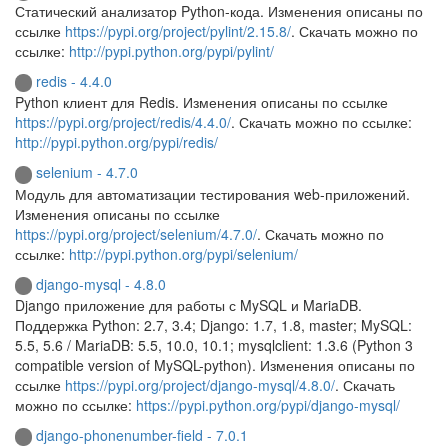
Статический анализатор Python-кода. Изменения описаны по
ссылке
https://pypi.org/project/pylint/2.15.8/
. Скачать можно по
ссылке:
http://pypi.python.org/pypi/pylint/
redis - 4.4.0
Python клиент для Redis. Изменения описаны по ссылке
https://pypi.org/project/redis/4.4.0/
. Скачать можно по ссылке:
http://pypi.python.org/pypi/redis/
selenium - 4.7.0
Модуль для автоматизации тестирования web-приложений.
Изменения описаны по ссылке
https://pypi.org/project/selenium/4.7.0/
. Скачать можно по
ссылке:
http://pypi.python.org/pypi/selenium/
django-mysql - 4.8.0
Django приложение для работы с MySQL и MariaDB.
Поддержка Python: 2.7, 3.4; Django: 1.7, 1.8, master; MySQL:
5.5, 5.6 / MariaDB: 5.5, 10.0, 10.1; mysqlclient: 1.3.6 (Python 3
compatible version of MySQL-python). Изменения описаны по
ссылке
https://pypi.org/project/django-mysql/4.8.0/
. Скачать
можно по ссылке:
https://pypi.python.org/pypi/django-mysql/
django-phonenumber-field - 7.0.1