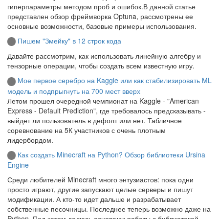
гиперпараметры методом проб и ошибок.В данной статье
представлен обзор фреймворка Optuna, рассмотрены ее
основные возможности, базовые примеры использования.
Пишем "Змейку" в 12 строк кода
Давайте рассмотрим, как использовать линейную алгебру и
тензорные операции, чтобы создать всем известную игру.
Мое первое серебро на Kaggle или как стабилизировать ML
модель и подпрыгнуть на 700 мест вверх
Летом прошел очередной чемпионат на Kaggle - "American
Express - Default Prediction", где требовалось предсказывать -
выйдет ли пользователь в дефолт или нет. Табличное
соревнование на 5К участников с очень плотным
лидербордом.
Как создать Minecraft на Python? Обзор библиотеки Ursina
Engine
Среди любителей Minecraft много энтузиастов: пока одни
просто играют, другие запускают целые серверы и пишут
модификации. А кто-то идет дальше и разрабатывает
собственные песочницы. Последнее теперь возможно даже на
Python. Под катом делюсь основами работы с библиотекой