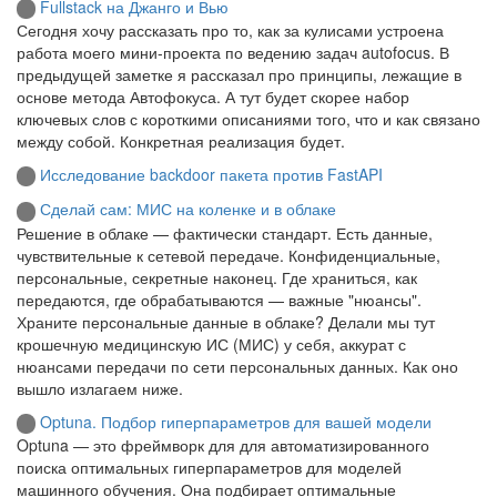
Fullstack на Джанго и Вью
Сегодня хочу рассказать про то, как за кулисами устроена
работа моего мини-проекта по ведению задач autofocus. В
предыдущей заметке я рассказал про принципы, лежащие в
основе метода Автофокуса. А тут будет скорее набор
ключевых слов с короткими описаниями того, что и как связано
между собой. Конкретная реализация будет.
Исследование backdoor пакета против FastAPI
Сделай сам: МИС на коленке и в облаке
Решение в облаке — фактически стандарт. Есть данные,
чувствительные к сетевой передаче. Конфиденциальные,
персональные, секретные наконец. Где храниться, как
передаются, где обрабатываются — важные "нюансы".
Храните персональные данные в облаке? Делали мы тут
крошечную медицинскую ИС (МИС) у себя, аккурат с
нюансами передачи по сети персональных данных. Как оно
вышло излагаем ниже.
Optuna. Подбор гиперпараметров для вашей модели
Optuna — это фреймворк для для автоматизированного
поиска оптимальных гиперпараметров для моделей
машинного обучения. Она подбирает оптимальные