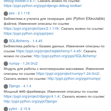
debug-toolbar/3.8.1/
. Скачать можно по ссылке:
https://pypi.python.org/pypi/django-debug-toolbar/
pex - 2.1.118
Библиотека и утилита для генерации .pex (Python EXecutable)
файлов. Изменения описаны по ссылке
https://pypi.org/project/pex/2.1.118/
. Скачать можно по ссылке:
https://pypi.python.org/pypi/pex/
SQLAlchemy - 1.4.45
Библиотека работы с базами данных. Изменения описаны по
ссылке
https://pypi.org/project/sqlalchemy/1.4.45/
. Скачать
можно по ссылке:
http://pypi.python.org/pypi/SQLAlchemy/
numpy - 1.24.0rc2
Модуль для работы с многомерными массивами. Изменения
описаны по ссылке
https://pypi.org/project/numpy/1.24.0rc2/
.
Скачать можно по ссылке:
http://pypi.python.org/pypi/numpy/
Django - 4.1.4
Мощный web-фреймворк. Изменения описаны по ссылке
https://pypi.org/project/django/4.1.4/
. Скачать можно по ссылке:
http://pypi.python.org/pypi/Django/
pylint - 2.15.8