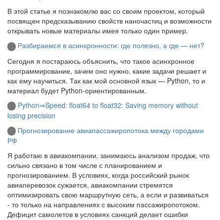
В этой статье я познакомлю вас со своим проектом, который
посвящен предсказыванию свойств наночастиц и возможности
открывать новые материалы имея только один пример.
Разбираемся в асинхронности: где полезно, а где — нет?
Сегодня я постараюсь объяснить, что такое асинхронное
программирование, зачем оно нужно, какие задачи решает и
как ему научиться. Так как мой основной язык — Python, то и
материал будет Python-ориентированным.
Python⇒Speed: float64 to float32: Saving memory without
losing precision
Прогнозирование авиапассажиропотока между городами
РФ
Я работаю в авиакомпании, занимаюсь анализом продаж, что
сильно связано в том числе с планированием и
прогнозированием. В условиях, когда российский рынок
авиаперевозок сужается, авиакомпании стремятся
оптимизировать свою маршрутную сеть, а если и развиваться
- то только на направлениях с высоким пассажиропотоком.
Дефицит самолетов в условиях санкций делает ошибки