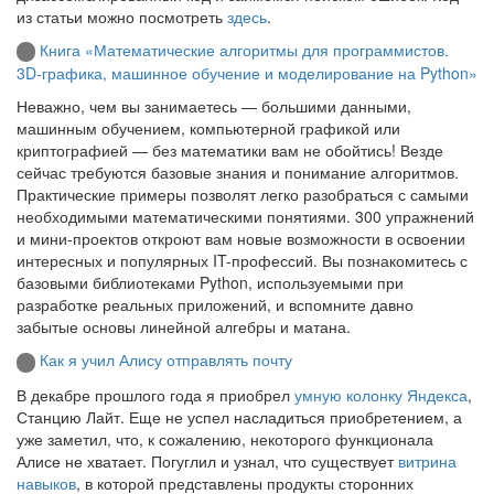
из статьи можно посмотреть
здесь
.
Книга «Математические алгоритмы для программистов.
3D-графика, машинное обучение и моделирование на Python»
Неважно, чем вы занимаетесь — большими данными,
машинным обучением, компьютерной графикой или
криптографией — без математики вам не обойтись! Везде
сейчас требуются базовые знания и понимание алгоритмов.
Практические примеры позволят легко разобраться с самыми
необходимыми математическими понятиями. 300 упражнений
и мини-проектов откроют вам новые возможности в освоении
интересных и популярных IT-профессий. Вы познакомитесь с
базовыми библиотеками Python, используемыми при
разработке реальных приложений, и вспомните давно
забытые основы линейной алгебры и матана.
Как я учил Алису отправлять почту
В декабре прошлого года я приобрел
умную колонку Яндекса
,
Станцию Лайт. Еще не успел насладиться приобретением, а
уже заметил, что, к сожалению, некоторого функционала
Алисе не хватает. Погуглил и узнал, что существует
витрина
навыков
, в которой представлены продукты сторонних