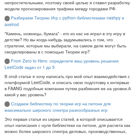
непростительными, поэтому своей целью я ставил разработку
модели прогнозирования трафика между городами РФ.
Разбираем Теорию Игр с python-библиотеками nashpy и
axelrod
"Камень, ножницы, бумага" - кто из нас не играл в эту игру в
детстве? Но вы когда-нибудь задумывались о том, что
стратегии, которые мы выбирали, на самом деле могут быть
смоделированы в с помощью Теории игр?
From Zero to Hero: определите ваш уровень решения
LeetCode задач от 1 до 5
В этой статье я хочу написать про мой опыт взаимодействия с
платформой LeetCode, и описать свою подготовку к интервью
в FAANG подобные компании путем разбиения ее на уровни.А
какой у вас уровень?
Создаем библиотеку по теории игр на питоне для
максимально широкого спектра разнообразных игр
Это первая статья из серии статей, в которой описывается
опыт написания с нуля библиотеки на питоне, для расчета как
можно более широкого спектра деловых, производственных,