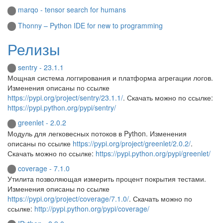
marqo - tensor search for humans
Thonny – Python IDE for new to programming
Релизы
sentry - 23.1.1
Мощная система логгирования и платформа агрегации логов.
Изменения описаны по ссылке
https://pypi.org/project/sentry/23.1.1/
. Скачать можно по ссылке:
https://pypi.python.org/pypi/sentry/
greenlet - 2.0.2
Модуль для легковесных потоков в Python. Изменения
описаны по ссылке
https://pypi.org/project/greenlet/2.0.2/
.
Скачать можно по ссылке:
https://pypi.python.org/pypi/greenlet/
coverage - 7.1.0
Утилита позволяющая измерить процент покрытия тестами.
Изменения описаны по ссылке
https://pypi.org/project/coverage/7.1.0/
. Скачать можно по
ссылке:
http://pypi.python.org/pypi/coverage/