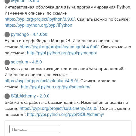
IPython - 8.9.0
Интерактивная оболочка для языка программирования Python.
Изменения описаны по ссылке
https://pypi.org/project/ipython/8.9.0/
. Скачать можно по ссылке:
https://pypi.python.org/pypi/IPython
pymongo - 4.4.0b0
Python интерфейс для MongoDB. Изменения описаны по
ссылке
https://pypi.org/project/pymongo/4.4.0b0/
. Скачать можно
по ссылке:
http://pypi.python.org/pypi/pymongo/
selenium - 4.8.0
Модуль для автоматизации тестирования web-приложений.
Изменения описаны по ссылке
https://pypi.org/project/selenium/4.8.0/
. Скачать можно по
ссылке:
http://pypi.python.org/pypi/selenium/
SQLAlchemy - 2.0.0
Библиотека работы с базами данных. Изменения описаны по
ссылке
https://pypi.org/project/sqlalchemy/2.0.0/
. Скачать можно
по ссылке:
http://pypi.python.org/pypi/SQLAlchemy/