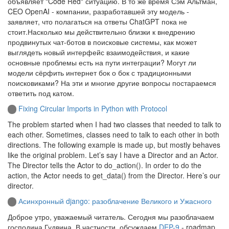
объявляет "Code Red" ситуацию. В то же время Сэм Альтман,
CEO OpenAI - компании, разработавшей эту модель -
заявляет, что полагаться на ответы ChatGPT пока не
стоит.Насколько мы действительно близки к внедрению
продвинутых чат-ботов в поисковые системы, как может
выглядеть новый интерфейс взаимодействия, и какие
основные проблемы есть на пути интеграции? Могут ли
модели сёрфить интернет бок о бок с традиционными
поисковиками? На эти и многие другие вопросы постараемся
ответить под катом.
Fixing Circular Imports in Python with Protocol
The problem started when I had two classes that needed to talk to
each other. Sometimes, classes need to talk to each other in both
directions. The following example is made up, but mostly behaves
like the original problem. Let’s say I have a Director and an Actor.
The Director tells the Actor to do_action(). In order to do the
action, the Actor needs to get_data() from the Director. Here’s our
director.
Асинхронный django: разоблачение Великого и Ужасного
Доброе утро, уважаемый читатель. Сегодня мы разоблачаем
господина Гудвина. В частности, обсуждаем
DEP-9
- roadmap