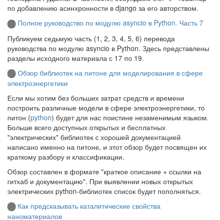
по добавлению асинхронности в django за его авторством.
Полное руководство по модулю asyncio в Python. Часть 7
Публикуем седьмую часть (1, 2, 3, 4, 5, 6) перевода
руководства по модулю asyncio в Python. Здесь представлены
разделы исходного материала с 17 по 19.
Обзор библиотек на питоне для моделирования в сфере
электроэнергетики
Если мы хотим без больших затрат средств и времени
построить различные модели в сфере электроэнергетики, то
питон (
python
) будет для нас поистине незаменимым языком.
Больше всего доступных открытых и бесплатных
"электрических" библиотек с хорошей документацией
написано именно на питоне, и этот обзор будет посвящен их
краткому разбору и классификации.
Обзор составлен в формате "краткое описание + ссылки на
гитхаб и документацию". При выявлении новых открытых
электрических python-библиотек список будет пополняться.
Как предсказывать каталитические свойства
наноматериалов