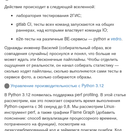
Действие происходит в следующей вселенной:
лаборатория тестирования 2ГИС;
gitlab CI, тесты всех команд запускаются на общих
раннерах, над которыми властвует команда IO;
e2e-тесты на различные BE-сервисы — python и
vedro
.
Однажды инженер Василий (собирательный образ, все
совпадения случайны) проснулся и понял, что больше не
может ждать эти бесконечные пайплайны. Чтобы отделить
ощущения от реальности, он начал собирать статистику —
сколько ходят пайпланы, сколько выполняются сами тесты в
сервисе фото, а сколько собираются образы.
Управление производительностью с Python 3.12
В Python 3.12 появилась поддержка perf profiling. В этой статье
рассмотрим, как это помогает сократить время выполнения
Python-скрипта с 36 секунд до 0,8. Мы рассмотрим Linux-
инструмент perf, а также графики Flame Graph (добавить
пояснение: способ визуализации процессорного времени,
потраченного на функции), посмотрим на
дизассемблированный код и займемся поиском ошибок. Код