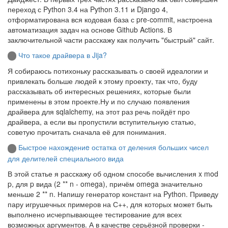
переход с Python 3.4 на Python 3.11 и Django 4,
отформатирована вся кодовая база с pre-commit, настроена
автоматизация задач на основе Github Actions. В
заключительной части расскажу как получить "быстрый" сайт.
Что такое драйвера в Jija?
Я собираюсь потихоньку рассказывать о своей идеалогии и
привлекать больше людей к этому проекту, так что, буду
рассказывать об интересных решениях, которые были
применены в этом проекте.Ну и по случаю появления
драйвера для sqlalchemy, на этот раз речь пойдёт про
драйвера, а если вы пропустили вступительную статью,
советую прочитать сначала её для понимания.
Быстрое нахождениe остатка от деления больших чисел
для делителей специального вида
В этой статье я расскажу об одном способе вычисления x mod
p, для p вида (2 ** n - omega), причём omega значительно
меньше 2 ** n. Напишу генератор констант на Python. Приведу
пару игрушечных примеров на С++, для которых может быть
выполнено исчерпывающее тестирование для всех
возможных аргументов. А в качестве серьёзной проверки -