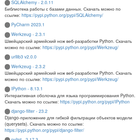
SQLAlchemy - 2.0.11
Библиотека работы с базами данных. Скачать можно по
ссылке:
https://pypi.python.org/pypi/SQLAlchemy/
PyCharm 2023.1
Werkzeug - 2.3.1
Швейцарский армейский нож веб-разработки Python. Скачать
можно по ссылке:
https://pypi.python.org/pypi/Werkzeug/
urllib3 v2.0.0
Werkzeug - 2.3.2
Швейцарский армейский нож веб-разработки Python. Скачать
можно по ссылке:
https://pypi.python.org/pypi/Werkzeug/
IPython - 8.13.1
Интерактивная оболочка для языка программирования Python.
Скачать можно по ссылке:
https://pypi.python.org/pypi/IPython
django-filter - 23.2
Django-приложение для гибкой фильтрации объектов модели
(querysets). Скачать можно по ссылке:
https://pypi.python.org/pypi/django-filter/
pylint - 2.17.3