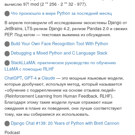
вычислю 97! mod (2 ** 256 - 2 ** 32 - 977).
Что произошло в мире Python за последний месяц
В апреле поговорили об исследовании экосистемы Django от
JetBrains, LTS-релизе Django 4.2, релизе Pandas 2.0 и свежих
PEP. Под катом — текстовая выжимка из обсуждения.
Build Your Own Face Recognition Tool With Python
Debugging a Mixed Python and C Language Stack
StackLLaMA: практическое руководство по обучению
LLaMA с помощью RLHF
ChatGPT
,
GPT-4
и
Claude
— это мощные языковые модели,
которые дообучают, используя метод, который называется
«обучение с подкреплением на основе отзывов людей»
(Reinforcement Learning from Human Feedback, RLHF).
Благодаря этому такие модели лучше отражают наши
ожидания в плане их поведения, они лучше соответствуют
тому, как мы собираемся их использовать.
Django Chat #138: 20 Years of Python with Brett Cannon
Podcast