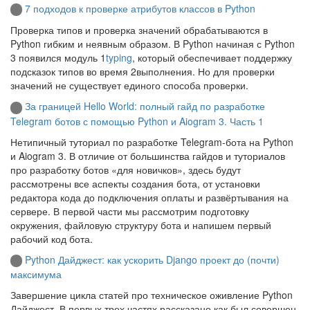
7 подходов к проверке атрибутов классов в Python
Проверка типов и проверка значений обрабатываются в
Python гибким и неявным образом. В Python начиная с Python
3 появился модуль 1
typing
, который обеспечивает поддержку
подсказок типов во время 2выполнения. Но для проверки
значений не существует единого способа проверки.
За границей Hello World: полный гайд по разработке
Telegram ботов с помощью Python и Aiogram 3. Часть 1
Нетипичный туториал по разработке Telegram-бота на Python
и Aiogram 3. В отличие от большинства гайдов и туториалов
про разработку ботов «для новичков», здесь будут
рассмотрены все аспекты создания бота, от установки
редактора кода до подключения оплаты и развёртывания на
сервере. В первой части мы рассмотрим подготовку
окружения, файловую структуру бота и напишем первый
рабочий код бота.
Python Дайджест: как ускорить Django проект до (почти)
максимума
Завершение цикла статей про техническое оживление Python
Дайджест. В первых трех частях рассказано как был совершен