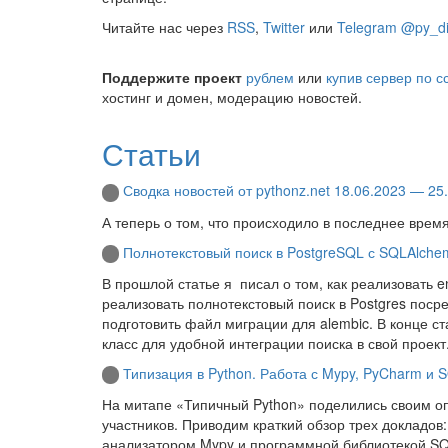
Читайте нас через
RSS
,
Twitter
или
Telegram @py_di
Поддержите проект
рублем
или
купив сервер по с
хостинг и домен, модерацию новостей.
Статьи
Сводка новостей от pythonz.net 18.06.2023 — 25
А теперь о том, что происходило в последнее время
Полнотекстовый поиск в PostgreSQL с SQLAlche
В прошлой статье я писал о том, как реализовать en
реализовать полнотекстовый поиск в Postgres посре
подготовить файл миграции для alembic. В конце ст
класс для удобной интеграции поиска в свой проект
Типизация в Python. Работа с Mypy, PyCharm и 
На митапе «Типичный Python» поделились своим опы
участников. Приводим краткий обзор трех докладов
анализатором Mypy и программной библиотекой SQ