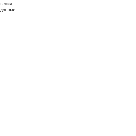
ешения
е данные