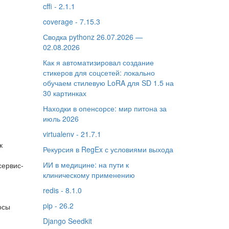
cffi - 2.1.1
coverage - 7.15.3
Сводка pythonz 26.07.2026 —
02.08.2026
Как я автоматизировал создание
стикеров для соцсетей: локально
обучаем стилевую LoRA для SD 1.5 на
30 картинках
Находки в опенсорсе: мир питона за
июль 2026
virtualenv - 21.7.1
к
Рекурсия в RegEx с условиями выхода
ИИ в медицине: на пути к
сервис-
клиническому применению
redis - 8.1.0
pip - 26.2
осы
Django Seedkit