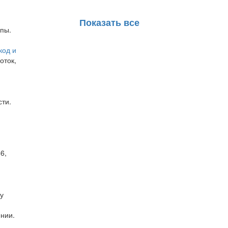
Показать все
ипы.
код и
оток,
сти.
6,
у
ении.