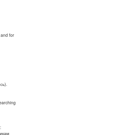
 and for
сь).
earching
:
никам