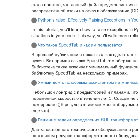
стало понятно, что данный файл представляет из 
распределённой атаки на отказ в обслуживании (D
Python's raise: Effectively Raising Exceptions in Y
In this tutorial, you'll learn how to raise exceptions in 
situations in your code. This way, you'll write more rel
Что такое SpeedTab и как им пользоватся
В прошлой публикации я показывал как сделать токе
нужен. Вот прямая ссылка.SpeedTab это обертка на 
Библиотека также включает минимальный функционал
библиотеку SpeedTab на нескольких примерах.
Умный дом с голосовым ассистентом на минима
Небольшой лонгрид с предысторией и планами, что
переменной скоростью в течении лет 5. Совсем не с
некорректно ;)В результате имеем масштабируемое
еще что).
Решение задачи определения RUL трансформат
Для качественного технического обслуживания и ре
остаточном ресурсе трансформаторного оборудован