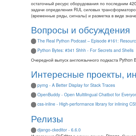
остаточный ресурс оборудования по последним 42
задачи определения RUL силовых трансформаторов 
(временные ряды, сигналы) и разметка в виде знач
Вопросы и обсуждения
The Real Python Podcast – Episode #161: Resources
Python Bytes: #341 Shhh - For Secrets and Shells
Очередной выпуск англоязычного подкаста Python B
Интересные проекты, и
pymg - A Better Display for Stack Traces
OpenBuddy - Open Multilingual Chatbot for Everyo
css-inline - High-performance library for inlining CS
Релизы
django-ckeditor - 6.6.0
Интеграция CkEditor в админ панель Django. Скача