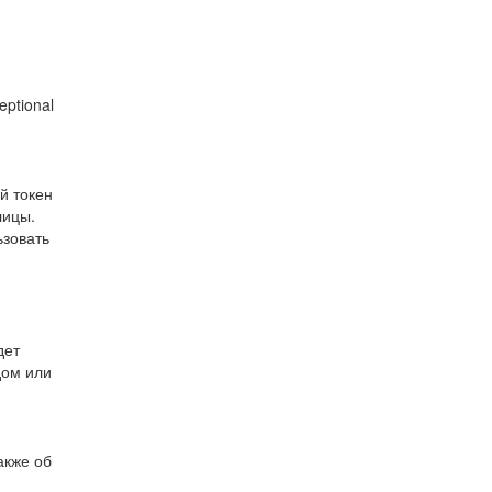
ceptional
й токен
лицы.
ьзовать
дет
дом или
акже об