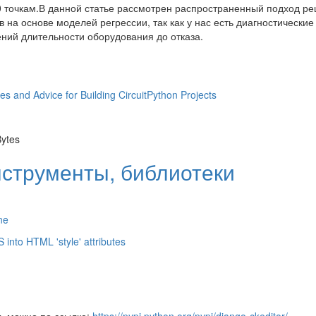
0 точкам.В данной статье рассмотрен распространенный подход р
на основе моделей регрессии, так как у нас есть диагностически
ений длительности оборудования до отказа.
 and Advice for Building CircuitPython Projects
ytes
нструменты, библиотеки
ne
S into HTML 'style' attributes
ть можно по ссылке:
https://pypi.python.org/pypi/django-ckeditor/