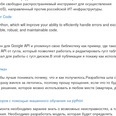
себя свободно распространяемый инструмент для осуществления
DoS), направленный против российской ИТ-инфраструктуры.
our Code
Python, which will improve your ability to efficiently handle errors and ex
iable, robust, and maintainable code.
н для Google API и упомянул свою библиотеку как пример, где тако
API от гугла, который позволяет работать и редактировать гугл таб
 для работы с гугл диском.В этой публикации я покажу как испол
лках
бы лучше понимать почему, что и как получилось.Разработка шла с
разу взялся за летопись, поэтому прошу прощения, если что-то бу
 решение, которое можно использовать в любом месте (квартира, 
оров с помощью машинного обучения на python
монта необходимо заранее знать о возможных неисправностях, а т
ия. Необходимо разработать модель, которая будет определять