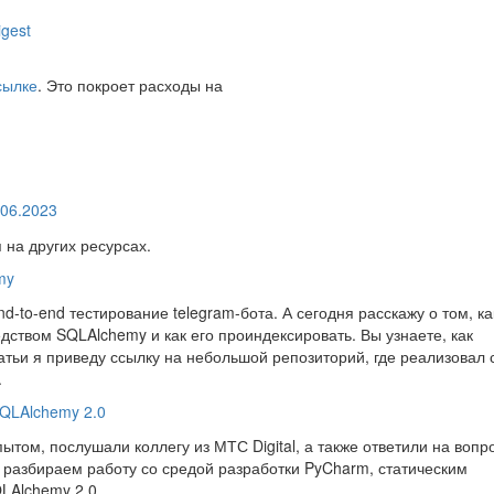
gest
сылке
. Это покроет расходы на
.06.2023
 на других ресурсах.
my
d-to-end тестирование telegram-бота. А сегодня расскажу о том, ка
дством SQLAlchemy и как его проиндексировать. Вы узнаете, как
атьи я приведу ссылку на небольшой репозиторий, где реализовал 
.
SQLAlchemy 2.0
том, послушали коллегу из МТС Digital, а также ответили на вопр
: разбираем работу со средой разработки PyCharm, статическим
LAlchemy 2.0.