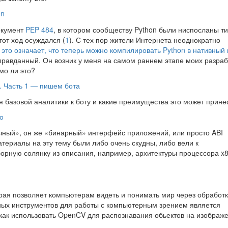
on
документ
PEP 484
, в котором сообществу Python были ниспосланы т
тот ход осуждался (
1
). С тех пор жители Интернета неоднократно
 это означает, что теперь можно компилировать Python
в нативный 
равданный. Он возник у меня на самом раннем этапе моих разраб
мо ли это?
я. Часть 1 — пишем бота
 базовой аналитики к боту и какие преимущества это может прине
о
чный», он же «бинарный» интерфейс приложений, или просто ABI
 материалы на эту тему были либо очень скудны, либо вели к
рную солянку из описания, например, архитектуры процессора x8
орая позволяет компьютерам видеть и понимать мир через обработк
ных инструментов для работы с компьютерным зрением является
 как использовать OpenCV для распознавания обьектов на изображ