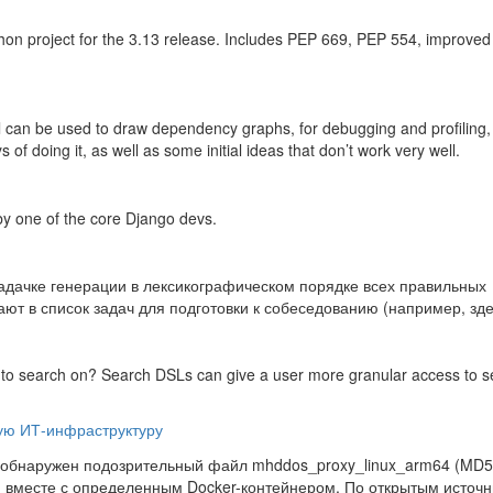
Python project for the 3.13 release. Includes PEP 669, PEP 554, improved
l can be used to draw dependency graphs, for debugging and profiling,
 of doing it, as well as some initial ideas that don’t work very well.
by one of the core Django devs.
адачке генерации в лексикографическом порядке всех правильных
ют в список задач для подготовки к собеседованию (например, зде
 to search on? Search DSLs can give a user more granular access to s
кую ИТ-инфраструктуру
л обнаружен подозрительный файл mhddos_proxy_linux_arm64 (MD5
 вместе с определенным Docker-контейнером. По открытым источ