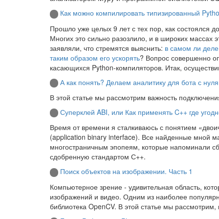
Как можно компилировать типизированный Pyth
Прошло уже целых 9 лет с тех пор, как состоялся 
Многих это сильно разозлило, и в широких массах э
заявляли, что стремятся выяснить:
в самом ли деле
таким образом его ускорять
? Вопрос совершенно оп
касающихся Python-компиляторов. Итак, осуществи
А как понять? Делаем аналитику для бота с нул
В этой статье мы рассмотрим важность подключения
Суперклей ABI, или Как применять C++ где угодн
Время от времени я сталкиваюсь с понятием «двои
(application binary interface). Все найденные мной
многостраничным эпопеям, которые напоминали сбо
сдобренную стандартом С++.
Поиск объектов на изображении. Часть 1
Компьютерное зрение - удивительная область, кот
изображений и видео. Одним из наиболее популяр
библиотека OpenCV. В этой статье мы рассмотрим,