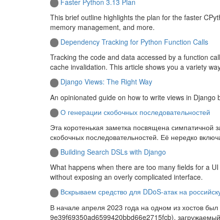
Faster Python 3.13 Plan
This brief outline highlights the plan for the faster C
memory management, and more.
Dependency Tracking for Python Function Calls
Tracking the code and data accessed by a function cal
cache invalidation. This article shows you a variety ways
Django Views: The Right Way
An opinionated guide on how to write views in Django 
О генерации скобочных последовательностей
Эта коротенькая заметка посвящена симпатичной з
скобочных последовательностей. Её нередко включа
Building Search DSLs with Django
What happens when there are too many fields for a UI
without exposing an overly complicated interface.
Вскрываем средство для DDoS-атак на российс
В начале апреля 2023 года на одном из хостов бы
9e39f69350ad6599420bbd66e2715fcb), загружаемый