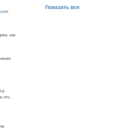
Показать все
тья
от
рим, как
ачиная
 14
и это,
ли