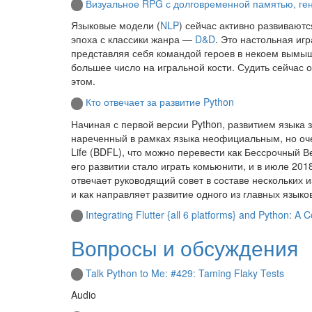
Визуальное RPG с долговременной памятью, ге
Языковые модели (
NLP
) сейчас активно развивают
эпоха с классики жанра —
D&D
. Это настольная иг
представляя себя командой героев в некоем вымыш
большее число на игральной кости. Судить сейчас о
этом.
Кто отвечает за развитие Python
Начиная с первой версии Python, развитием языка 
нареченный в рамках языка неофициальным, но очен
Life (BDFL), что можно перевести как Бессрочный 
его развитии стало играть комьюнити, и в июле 2018
отвечает руководящий совет в составе нескольких и
и как направляет развитие одного из главных язы
Integrating Flutter {all 6 platforms} and Python: 
Вопросы и обсуждения
Talk Python to Me: #429: Taming Flaky Tests
Audio