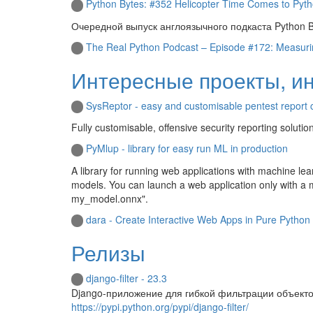
Python Bytes: #352 Helicopter Time Comes to Pyt
Очередной выпуск англоязычного подкаста Python B
The Real Python Podcast – Episode #172: Measurin
Интересные проекты, и
SysReptor - easy and customisable pentest report 
Fully customisable, offensive security reporting soluti
PyMlup - library for easy run ML in production
A library for running web applications with machine lea
models. You can launch a web application only with a m
my_model.onnx".
dara - Create Interactive Web Apps in Pure Python
Релизы
django-filter - 23.3
Django-приложение для гибкой фильтрации объектов
https://pypi.python.org/pypi/django-filter/