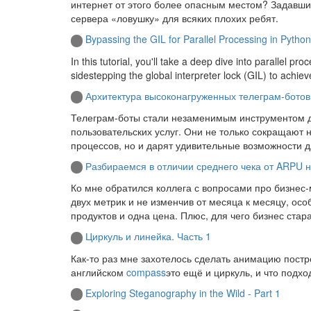
интернет от этого более опасным местом? Задавши
сервера «ловушку» для всяких плохих ребят.
Bypassing the GIL for Parallel Processing in Python
In this tutorial, you'll take a deep dive into parallel p
sidestepping the global interpreter lock (GIL) to ach
Архитектура высоконагруженных телеграм-ботов
Телеграм-боты стали незаменимым инструментом д
пользовательских услуг. Они не только сокращают 
процессов, но и дарят удивительные возможности д
Разбираемся в отличии среднего чека от ARPU 
Ко мне обратился коллега с вопросами про бизнес-
двух метрик и не изменчив от месяца к месяцу, осо
продуктов и одна цена. Плюс, для чего бизнес стар
Циркуль и линейка. Часть 1
Как-то раз мне захотелось сделать анимацию постр
английском
compass
это ещё и циркуль, и что подх
Exploring Steganography in the Wild - Part 1