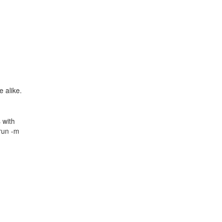
e alike.
 with
 run -m