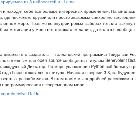
нерируемое из 3 нейросетей и LLamы
ся и находят себе всё больше интересных применений. Начиналась
ра, где несколько друзей или просто знакомых синхронно галлюцини
ленном мире. Прав же во внутриигровых выборах тот, кто выкинул
б их мотивации у меня нет никакого желания, да и статья вообще-т
занимался его создатель — голландский программист Гвидо ван Ро
ь солидным для open-source сообщества титулом Benevolent Dicta
Великодушный Диктатор. По мере усложнения Python всё большую р
 года Гвидо отказался от титула. Начиная с версии 3.8, за будущее
звестных разработчиков. В этом посте мы подробней расскажем о т
ков программирования в современном мире.
A Comprehensive Guide