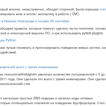
оторый многие, незаслуженно, обходят стороной. Была хорошая
ста
юмировать мою и коллег экспертизу в работе с DVC.
n в Нижнем Новгороде и онлайн 26 сентября
бсудим правила, которые помогут сделать тесты понятнее, погово
ой и опенсорсной версиях ПО, и как использовать pytest plugins.
ью Python
ам лучше понимать и прогнозировать поведение живых систем, н
одействий.
зователей всего с тремя инженерами
к технологийInstagram увеличил количество пользователей с 0 до
 2011 года. Они сделали это всего с тремя инженерами. Они сделал
нологический стек.
оил несколько простых SSH-ловушек и записал ходы сетевых
оторые потенциально повлияли на поведение брутфорсеров. Стал 