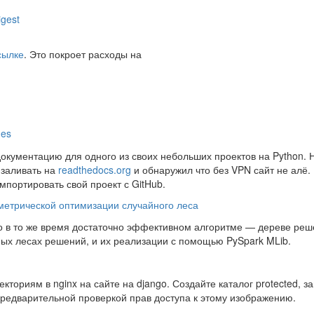
gest
сылке
. Это покроет расходы на
ges
документацию для одного из своих небольших проектов на Python. 
 заливать на
readthedocs.org
и обнаружил что без VPN сайт не алё.
мпортировать свой проект с GitHub.
аметрической оптимизации случайного леса
но в то же время достаточно эффективном алгоритме — дереве реш
ых лесах решений, и их реализации с помощью PySpark MLib.
ториям в nginx на сайте на django. Создайте каталог protected, за
 предварительной проверкой прав доступа к этому изображению.