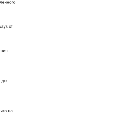
еленного
 ways of
ения
в для
 что на