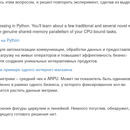
сь этим вопросом, я решил повторить эксперимент, сделав из выд
rocessing in Python. You'll learn about a few traditional and several novel
ieve genuine shared-memory parallelism of your CPU-bound tasks.
 на Python
ля автоматизации коммуникации, обработки данных и предоставл
нагрузку на живых операторов и повышают эффективность бизнес-
ля создания уникальных интерактивных продуктов.
на примере одного интернет-магазина
метрики – средний чек и ARPU. Может ли показатель быть одинако
бенно в рамках одного бизнеса, у которого фиксированное кол-во
ается растить данные метрики.
оения фигуры циркулем и линейкой. Немного погуглив, обнаружил,
одящего готового решения нет.