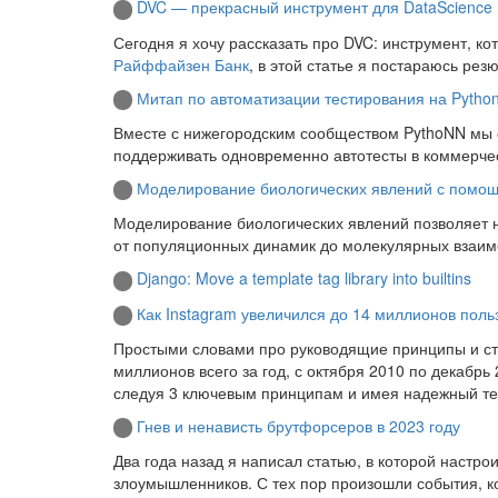
DVC — прекрасный инструмент для DataScience
Сегодня я хочу рассказать про DVC: инструмент, к
Райффайзен Банк
, в этой статье я постараюсь рез
Митап по автоматизации тестирования на Pytho
Вместе с нижегородским сообществом PythoNN мы о
поддерживать одновременно автотесты в коммерческ
Моделирование биологических явлений с помощ
Моделирование биологических явлений позволяет н
от популяционных динамик до молекулярных взаим
Django: Move a template tag library into builtins
Как Instagram увеличился до 14 миллионов поль
Простыми словами про руководящие принципы и сте
миллионов всего за год, с октября 2010 по декабрь
следуя 3 ключевым принципам и имея надежный тех
Гнев и ненависть брутфорсеров в 2023 году
Два года назад я написал статью, в которой настр
злоумышленников. С тех пор произошли события, к