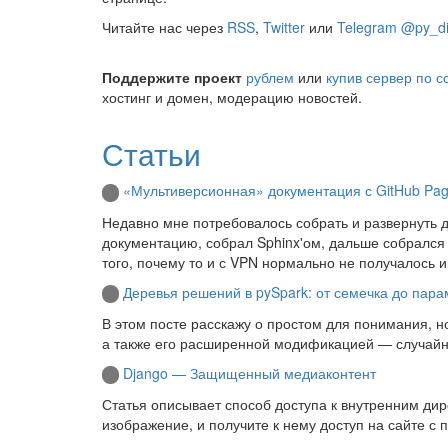
Читайте нас через
RSS
,
Twitter
или
Telegram @py_di
Поддержите проект
рублем
или
купив сервер по с
хостинг и домен, модерацию новостей.
Статьи
«Мультиверсионная» документация с GitHub Pa
Недавно мне потребовалось собрать и развернуть 
документацию, собрал Sphinx'ом, дальше собрался
того, почему то и с VPN нормально не получалось и
Деревья решений в pySpark: от семечка до пар
В этом посте расскажу о простом для понимания, 
а также его расширенной модификацией — случайн
Django — Защищенный медиаконтент
Статья описывает способ доступа к внутренним дирек
изображение, и получите к нему доступ на сайте с