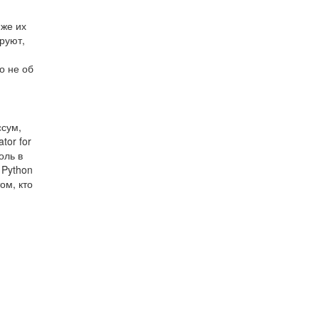
 же их
руют,
о не об
ссум,
tor for
оль в
 Python
ом, кто