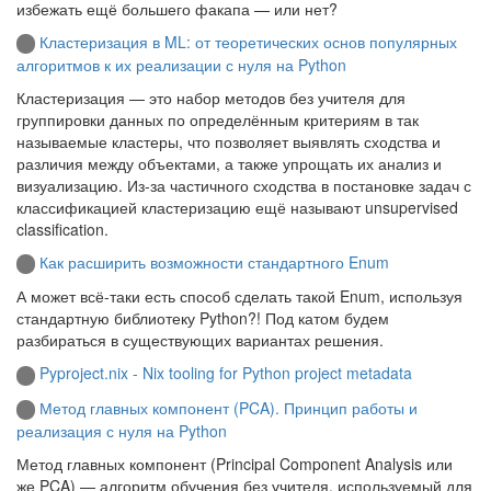
избежать ещё большего факапа — или нет?
Кластеризация в ML: от теоретических основ популярных
алгоритмов к их реализации с нуля на Python
Кластеризация — это набор методов без учителя для
группировки данных по определённым критериям в так
называемые кластеры, что позволяет выявлять сходства и
различия между объектами, а также упрощать их анализ и
визуализацию. Из-за частичного сходства в постановке задач с
классификацией кластеризацию ещё называют unsupervised
classification.
Как расширить возможности стандартного Enum
А может всё-таки есть способ сделать такой Enum, используя
стандартную библиотеку Python?! Под катом будем
разбираться в существующих вариантах решения.
Pyproject.nix - Nix tooling for Python project metadata
Метод главных компонент (PCA). Принцип работы и
реализация с нуля на Python
Метод главных компонент (Principal Component Analysis или
же PCA) — алгоритм обучения без учителя, используемый для