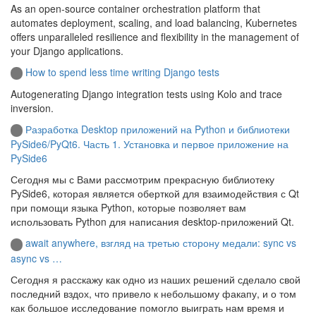
As an open-source container orchestration platform that
automates deployment, scaling, and load balancing, Kubernetes
offers unparalleled resilience and flexibility in the management of
your Django applications.
How to spend less time writing Django tests
Autogenerating Django integration tests using Kolo and trace
inversion.
Разработка Desktop приложений на Python и библиотеки
PySide6/PyQt6. Часть 1. Установка и первое приложение на
PySide6
Сегодня мы с Вами рассмотрим прекрасную библиотеку
PySide6, которая является оберткой для взаимодействия с Qt
при помощи языка Python, которые позволяет вам
использовать Python для написания desktop-приложений Qt.
await anywhere, взгляд на третью сторону медали: sync vs
async vs …
Сегодня я расскажу как одно из наших решений сделало свой
последний вздох, что привело к небольшому факапу, и о том
как большое исследование помогло выиграть нам время и