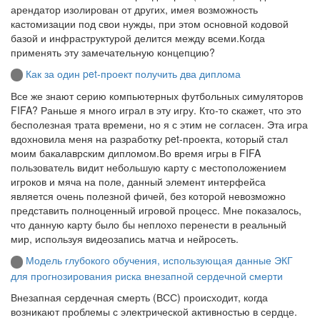
арендатор изолирован от других, имея возможность
кастомизации под свои нужды, при этом основной кодовой
базой и инфраструктурой делится между всеми.Когда
применять эту замечательную концепцию?
Как за один pet-проект получить два диплома
Все же знают серию компьютерных футбольных симуляторов
FIFA? Раньше я много играл в эту игру. Кто-то скажет, что это
бесполезная трата времени, но я с этим не согласен. Эта игра
вдохновила меня на разработку pet-проекта, который стал
моим бакалаврским дипломом.Во время игры в FIFA
пользователь видит небольшую карту с местоположением
игроков и мяча на поле, данный элемент интерфейса
является очень полезной фичей, без которой невозможно
представить полноценный игровой процесс. Мне показалось,
что данную карту было бы неплохо перенести в реальный
мир, используя видеозапись матча и нейросеть.
Модель глубокого обучения, использующая данные ЭКГ
для прогнозирования риска внезапной сердечной смерти
Внезапная сердечная смерть (ВСС) происходит, когда
возникают проблемы с электрической активностью в сердце.