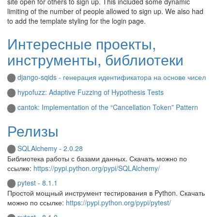
site open for others to sign up. This included some dynamic
limiting of the number of people allowed to sign up. We also had
to add the template styling for the login page.
Интересные проекты,
инструменты, библиотеки
django-sqids - генерация идентификатора на основе чисел
hypofuzz: Adaptive Fuzzing of Hypothesis Tests
cantok: Implementation of the “Cancellation Token” Pattern
Релизы
SQLAlchemy - 2.0.28
Библиотека работы с базами данных. Скачать можно по
ссылке:
https://pypi.python.org/pypi/SQLAlchemy/
pytest - 8.1.1
Простой мощный инструмент тестирования в Python. Скачать
можно по ссылке:
https://pypi.python.org/pypi/pytest/