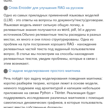
было.
Cross-Encoder для улучшения RAG на русском
Одно из самых прикладных применений языковых моделей
(LLM) - это ответы на вопросы по документу/тексту/договорам.
Языковая модель имеет сильную общую логику, а
релевантные знания получаются из word, pdf, txt и других
источников.Обычно релевантные тексты раскиданы в разных
местах, их много и они плохо структурированы. Одна из
проблем на пути построения хорошего RAG - нахождение
релевантных частей текста под заданный пользователем
вопрос. В статье мы посмотрим на способы нахождения
релевантных текстов, увидим проблемы, которые в связи с
этим возникают.
О задаче моделирование простого маятника
Речь пойдёт про задачу моделирования поведения маятника:
коротко разберём теорию, которая лежит в основе модели,
немного подумаем над архитектурой и напишем небольшое
приложение на связке Python + Tkinter. Реализация будет
поддерживать исследование различных маятников с помощью
самописных динамических графиков, в которые пользователь
может ввести собственные формулы.