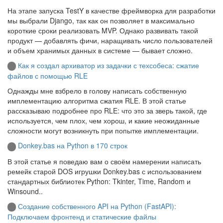
На этапе запуска TestY в качестве фреймворка для разработки
мы выбрали Django, так как он позволяет в максимально
короткие сроки реализовать MVP. Однако развивать такой
продукт — добавлять фичи, наращивать число пользователей
и объем хранимых данных в системе — бывает сложно.
Как я создал архиватор из задачки с техсобеса: сжатие
файлов с помощью RLE
Однажды мне взбрело в голову написать собственную
имплементацию алгоритма сжатия RLE. В этой статье
рассказываю подробнее про RLE: что это за зверь такой, где
используется, чем плох, чем хорош, и какие неожиданные
сложности могут возникнуть при попытке имплементации.
Donkey.bas на Python в 170 строк
В этой статье я поведаю вам о своём намерении написать
ремейк старой DOS игрушки Donkey.bas с использованием
стандартных библиотек Python: Tkinter, Time, Random и
Winsound..
Создание собственного API на Python (FastAPI):
Подключаем фронтенд и статические файлы