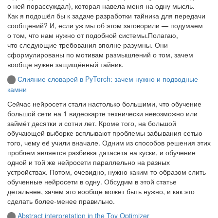
о ней порассуждал), которая навела меня на одну мысль.
Как я подошёл бы к задаче разработки тайника для передачи
сообщений? И, если уж мы об этом заговорили — подумаем
о том, что нам нужно от подобной системы.Полагаю,
что следующие требования вполне разумны. Они
сформулированы по мотивам размышлений о том, зачем
вообще нужен защищённый тайник.
Слияние словарей в PyTorch: зачем нужно и подводные
камни
Сейчас нейросети стали настолько большими, что обучение
большой сети на 1 видеокарте технически невозможно или
займёт десятки и сотни лет. Кроме того, на большой
обучающей выборке всплывают проблемы забывания сетью
того, чему её учили вначале. Одним из способов решения этих
проблем является разбивка датасета на куски, и обучение
одной и той же нейросети параллельно на разных
устройствах. Потом, очевидно, нужно каким-то образом слить
обученные нейросети в одну. Обсудим в этой статье
детальнее, зачем это вообще может быть нужно, и как это
сделать более-менее правильно.
Abstract interpretation in the Toy Optimizer