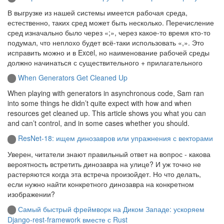
В выгрузке из нашей системы имеется рабочая среда,
естественно, таких сред может быть несколько. Перечисление
сред изначально было через «;», через какое-то время кто-то
подумал, что неплохо будет всё-таки использовать «,». Это
исправить можно и в Excel, но наименование рабочей среды
должно начинаться с существительного + прилагательного
When Generators Get Cleaned Up
When playing with generators in asynchronous code, Sam ran
into some things he didn’t quite expect with how and when
resources get cleaned up. This article shows you what you can
and can’t control, and in some cases whether you should.
ResNet-18: ищем динозавров или упражнения с векторами
Уверен, читатели знают правильный ответ на вопрос - какова
вероятность встретить динозавра на улице? И уж точно не
растеряются когда эта встреча произойдет. Но что делать,
если нужно найти конкретного динозавра на конкретном
изображении?
Самый быстрый фреймворк на Диком Западе: ускоряем
Django-rest-framework вместе с Rust