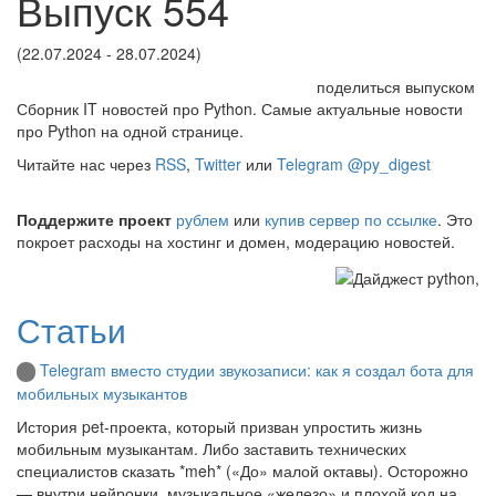
Выпуск 554
(22.07.2024 - 28.07.2024)
поделиться выпуском
Сборник IT новостей про Python. Самые актуальные новости
про Python на одной странице.
Читайте нас через
RSS
,
Twitter
или
Telegram @py_digest
Поддержите проект
рублем
или
купив сервер по ссылке
. Это
покроет расходы на хостинг и домен, модерацию новостей.
Статьи
Telegram вместо студии звукозаписи: как я создал бота для
мобильных музыкантов
История pet-проекта, который призван упростить жизнь
мобильным музыкантам. Либо заставить технических
специалистов сказать *meh* («До» малой октавы). Осторожно
— внутри нейронки, музыкальное «железо» и плохой код на