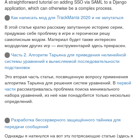
A straightforward tutorial on adding SSO via SAML to a Django
application, which can otherwise be a complex process.
Как написать мод для TrackMania 2020 и не запутаться
В этой статье кратко расскажу запутанную историю серии,
придумаю себе проблему в игре и героически решу
самописным модом. Материал будет также интересен
мододелам других игр — инструментарий здесь прекрасен.
Часть 2. Алгоритм Тарьяна для приведения нелинейной
системы уравнений к вычисляемой последовательности
подстановок
Это вторая часть статьи, посвященную вопросу применения
алгоритма Тарьяна для решения систем уравнений. В
первой
части
рассматривалась проблема поиска минимального
набора уравнений, из неё нам понадобится только несколько
определений.
Разработка бессерверного защищённого тайника для
передачи сообщений
Однажды я наткнулся на вот эту потрясающую статью (здесь я