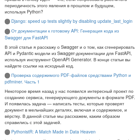
периодичность этого явления в прошлом и будущем,
используя Python?
Django: speed up tests slightly by disabling update_last_login
От документации к готовому API: Генерация кода из
Swagger для FastAPI
В этой статье я расскажу о Swagger и о том, как сгенерировать
API и Pydantic модели из Swagger-документации для FastAPI,
используя инструмент OpenAPI Generator. В конце статьи вы
найдете ссылки на исходный код.
Проверка содержимого PDF-файлов средствами Python и
pdfminer. Часть 1
Некоторое время назад у нас появился интересный проект по
созданию сервиса, генерирующего документы в формате PDF.
И появилась задача — написать тесты, которые проверят
документ в мельчайших деталях, включая и содержимое, и
вёрстку. В данной статье мы расскажем, каким образом
справились с этой задачей.
PythonistR: A Match Made in Data Heaven