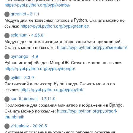
https://pypi.python.org/pypi/kombu/
greenlet - 3.1.1
Модуль для легковесных потоков в Python. Скачать можно по
ссылке:
https://pypi.python.org/pypi/greenlet/
selenium - 4.25.0
Модуль для автоматизации тестирования web-приложений.
Скачать можно по ссылке:
https://pypi.python.org/pypi/selenium/
pymongo - 4.9
Python интерфейс для MongoDB. Скачать можно по ссылке:
https://pypi.python.org/pypi/pymongo/
pylint - 3.3.0
Статический анализатор Python-кода. Скачать можно по
ссылке:
https://pypi.python.org/pypi/pylint/
sorl-thumbnail - 12.11.0
Приложение для создания миниатюр изображений в Django.
Скачать можно по ссылке:
https://pypi.python.org/pypi/sorl-
thumbnail/
virtualenv - 20.26.5
Инструмент создания виртуального рабочего окружения.