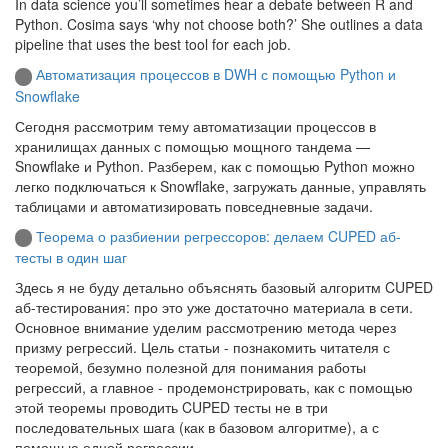
In data science you’ll sometimes hear a debate between R and
Python. Cosima says ‘why not choose both?’ She outlines a data
pipeline that uses the best tool for each job.
Автоматизация процессов в DWH с помощью Python и
Snowflake
Сегодня рассмотрим тему автоматизации процессов в
хранилищах данных с помощью мощного тандема —
Snowflake и Python. Разберем, как с помощью Python можно
легко подключаться к Snowflake, загружать данные, управлять
таблицами и автоматизировать повседневные задачи.
Теорема о разбиении регрессоров: делаем CUPED аб-
тесты в один шаг
Здесь я не буду детально объяснять базовый алгоритм CUPED
аб-тестирования: про это уже достаточно материала в сети.
Основное внимание уделим рассмотрению метода через
призму регрессий. Цель статьи - познакомить читателя с
теоремой, безумно полезной для понимания работы
регрессий, а главное - продемонстрировать, как с помощью
этой теоремы проводить CUPED тесты не в три
последовательных шага (как в базовом алгоритме), а с
помощью одной регрессии.