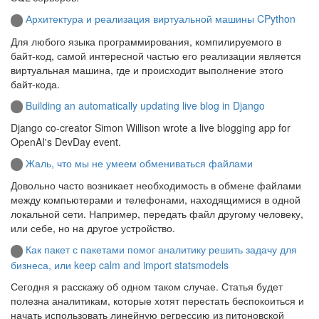
Архитектура и реализация виртуальной машины CPython
Для любого языка программирования, компилируемого в
байт-код, самой интересной частью его реализации является
виртуальная машина, где и происходит выполнение этого
байт-кода.
Building an automatically updating live blog in Django
Django co-creator Simon Willison wrote a live blogging app for
OpenAI's DevDay event.
Жаль, что мы не умеем обмениваться файлами
Довольно часто возникает необходимость в обмене файлами
между компьютерами и телефонами, находящимися в одной
локальной сети. Например, передать файл другому человеку,
или себе, но на другое устройство.
Как пакет с пакетами помог аналитику решить задачу для
бизнеса, или keep calm and import statsmodels
Сегодня я расскажу об одном таком случае. Статья будет
полезна аналитикам, которые хотят перестать беспокоиться и
начать использовать линейную регрессию из питоновской