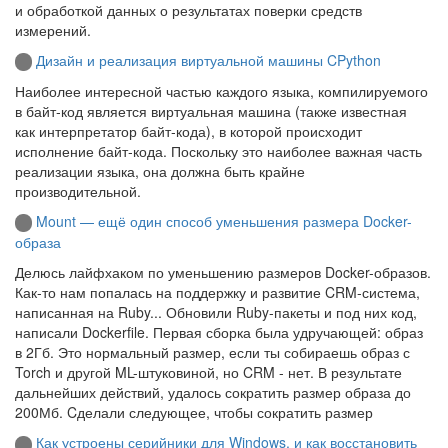
и обработкой данных о результатах поверки средств
измерений.
Дизайн и реализация виртуальной машины CPython
Наиболее интересной частью каждого языка, компилируемого
в байт‑код является виртуальная машина (также известная
как интерпретатор байт‑кода), в которой происходит
исполнение байт‑кода. Поскольку это наиболее важная часть
реализации языка, она должна быть крайне
производительной.
Mount — ещё один способ уменьшения размера Docker-
образа
Делюсь лайфхаком по уменьшению размеров Docker-образов.
Как-то нам попалась на поддержку и развитие CRM-система,
написанная на Ruby... Обновили Ruby-пакеты и под них код,
написали Dockerfile. Первая сборка была удручающей: образ
в 2Гб. Это нормальный размер, если ты собираешь образ с
Torch и другой ML-штуковиной, но CRM - нет. В результате
дальнейших действий, удалось сократить размер образа до
200Мб. Cделали следующее, чтобы сократить размер
Как устроены серийники для Windows, и как восстановить