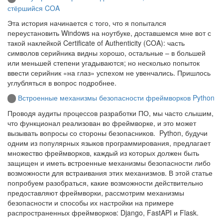
стёршийся COA
Эта история начинается с того, что я попытался
переустановить Windows на ноутбуке, доставшемся мне вот с
такой наклейкой Certificate of Authenticity (COA): часть
символов серийника видны хорошо, остальные – в большей
или меньшей степени угадываются; но несколько попыток
ввести серийник «на глаз» успехом не увенчались. Пришлось
углубляться в вопрос подробнее.
Встроенные механизмы безопасности фреймворков Python
Проводя аудиты процессов разработки ПО, мы часто слышим,
что функционал реализован во фреймворке, и это может
вызывать вопросы со стороны безопасников. Python, будучи
одним из популярных языков программирования, предлагает
множество фреймворков, каждый из которых должен быть
защищен и иметь встроенные механизмы безопасности либо
возможности для встраивания этих механизмов. В этой статье
попробуем разобраться, какие возможности действительно
предоставляют фреймворки, рассмотрим механизмы
безопасности и способы их настройки на примере
распространенных фреймворков: Django, FastAPI и Flask.