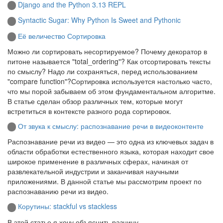
Django and the Python 3.13 REPL
Syntactic Sugar: Why Python Is Sweet and Pythonic
Её величество Сортировка
Можно ли сортировать несортируемое? Почему декоратор в
питоне называется "total_ordering"? Как отсортировать тексты
по смыслу? Надо ли сохраняться, перед использованием
"compare function"?Сортировка используется настолько часто,
что мы порой забываем об этом фундаментальном алгоритме.
В статье сделан обзор различных тем, которые могут
встретиться в контексте разного рода сортировок.
От звука к смыслу: распознавание речи в видеоконтенте
Распознавание речи из видео — это одна из ключевых задач в
области обработки естественного языка, которая находит свое
широкое применение в различных сферах, начиная от
развлекательной индустрии и заканчивая научными
приложениями. В данной статье мы рассмотрим проект по
распознаванию речи из видео.
Корутины: stackful vs stackless
В этой статье я хочу объяснить разницу