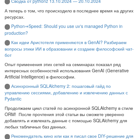
Сводка от pythonz 13.10.2024 — 20.10.2024
А теперь о том, что происходило в последнее время на других
ресурсах.
Python⇒Speed: Should you use uv's managed Python in
production?
Как идеи Аристотеля применяются в GenAI? Разбираем
вопросы этики ИИ в образовании и создаем философский чат-
бот
Опыт применения этих сетей на семинарах показал ряд
интересных особенностей использования GenAI (Generative
Artificial Intelligence) в философии.
Асинхронный SQLAlchemy 2: пошаговый гайд по
управлению сессиями, добавлению и извлечению данных с
Pydantic
Продолжаем цикл статей по асинхронной SQLAlchemy в стиле
ORM! После прочтения этой статьи вы сможете уверенно
добавлять и извлекать данные с помощью SQLAlchemy для
любых табличных баз данных.
Рекомендатель кино или как я писал свое DIY-решение для