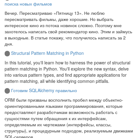
поиска новых фильмов
Вечер. Пересматриваю «Пятницу 13». Не люблю
пересматривать фильмы, даже хорошие. Но выбрать
интересное кино из потока новинок сложно. Поэтому мне
захотелось написать свой рекомендатор кино. Этим и займусь
в выходные. В статье покажу, что получилось написать за 2
дня.
Structural Pattern Matching in Python
In this tutorial, you'll learn how to harness the power of structural
pattern matching in Python. You'll explore the new syntax, delve
into various pattern types, and find appropriate applications for
pattern matching, all while identifying common pitfalls.
Готовим SQLAlchemy правильно
ORM были призваны восполнить пробел между объектно-
ориентированными языками программирования, которые
предоставляют разработчикам возможность работать с
сущностями путем обращения к их интерфейсам,
определяемым их чертежами (интерфейсы, классы,
структуры), и процедурным подходом, реализуемым движками
SQL-серверов.