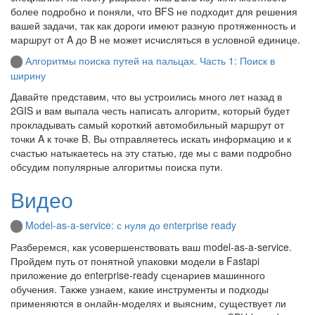
более подробно и поняли, что BFS не подходит для решения
вашей задачи, так как дороги имеют разную протяженность и
маршрут от A до B не может исчисляться в условной единице.
Алгоритмы поиска путей на пальцах. Часть 1: Поиск в
ширину
Давайте представим, что вы устроились много лет назад в
2GIS и вам выпала честь написать алгоритм, который будет
прокладывать самый короткий автомобильный маршрут от
точки A к точке B. Вы отправляетесь искать информацию и к
счастью натыкаетесь на эту статью, где мы с вами подробно
обсудим популярные алгоритмы поиска пути.
Видео
Model-as-a-service: с нуля до enterprise ready
Разберемся, как усовершенствовать ваш model-as-a-service.
Пройдем путь от понятной упаковки модели в Fastapi
приложение до enterprise-ready сценариев машинного
обучения. Также узнаем, какие инструменты и подходы
применяются в онлайн-моделях и выясним, существует ли