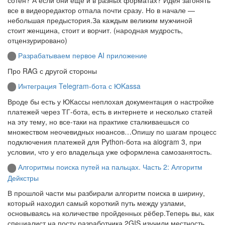
все в видеоредактор отпала почти сразу. Но в начале —
небольшая предыстория.За каждым великим мужчиной
стоит женщина, стоит и ворчит. (народная мудрость,
отцензурировано)
Разрабатываем первое AI приложение
Про RAG с другой стороны
Интеграция Telegram-бота с ЮKassa
Вроде бы есть у ЮКассы неплохая документация о настройке
платежей через ТГ-бота, есть в интернете и несколько статей
на эту тему, но все-таки на практике сталкиваешься со
множеством неочевидных нюансов…Опишу по шагам процесс
подключения платежей для Python-бота на aiogram 3, при
условии, что у его владельца уже оформлена самозанятость.
Алгоритмы поиска путей на пальцах. Часть 2: Алгоритм
Дейкстры
В прошлой части мы разбирали алгоритм поиска в ширину,
который находил самый короткий путь между узлами,
основываясь на количестве пройденных рёбер.Теперь вы, как
специалист на посту разработчика 2GIS изучили местность