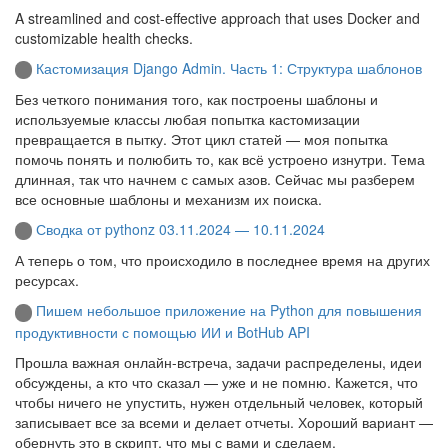
A streamlined and cost-effective approach that uses Docker and
customizable health checks.
Кастомизация Django Admin. Часть 1: Структура шаблонов
Без четкого понимания того, как построены шаблоны и
используемые классы любая попытка кастомизации
превращается в пытку. Этот цикл статей — моя попытка
помочь понять и полюбить то, как всё устроено изнутри. Тема
длинная, так что начнем с самых азов. Сейчас мы разберем
все основные шаблоны и механизм их поиска.
Сводка от pythonz 03.11.2024 — 10.11.2024
А теперь о том, что происходило в последнее время на других
ресурсах.
Пишем небольшое приложение на Python для повышения
продуктивности с помощью ИИ и BotHub API
Прошла важная онлайн-встреча, задачи распределены, идеи
обсуждены, а кто что сказал — уже и не помню. Кажется, что
чтобы ничего не упустить, нужен отдельный человек, который
записывает все за всеми и делает отчеты. Хороший вариант —
обернуть это в скрипт, что мы с вами и сделаем.