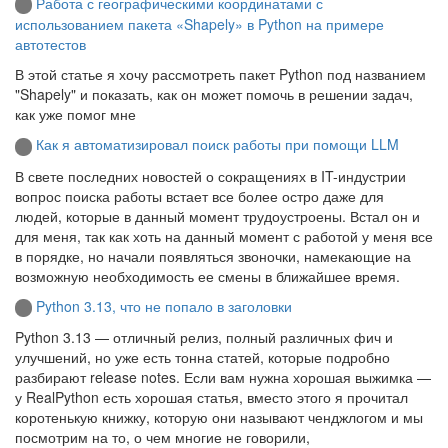
Работа с географическими координатами с
использованием пакета «Shapely» в Python на примере
автотестов
В этой статье я хочу рассмотреть пакет Python под названием
"Shapely" и показать, как он может помочь в решении задач,
как уже помог мне
Как я автоматизировал поиск работы при помощи LLM
В свете последних новостей о сокращениях в IT-индустрии
вопрос поиска работы встает все более остро даже для
людей, которые в данный момент трудоустроены. Встал он и
для меня, так как хоть на данный момент с работой у меня все
в порядке, но начали появляться звоночки, намекающие на
возможную необходимость ее смены в ближайшее время.
Python 3.13, что не попало в заголовки
Python 3.13 — отличный релиз, полный различных фич и
улучшений, но уже есть тонна статей, которые подробно
разбирают release notes. Если вам нужна хорошая выжимка —
у RealPython есть хорошая статья, вместо этого я прочитал
коротенькую книжку, которую они называют ченджлогом и мы
посмотрим на то, о чем многие не говорили,