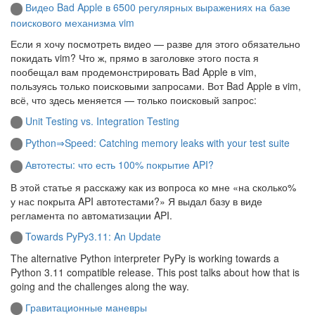
Видео Bad Apple в 6500 регулярных выражениях на базе
поискового механизма vim
Если я хочу посмотреть видео — разве для этого обязательно
покидать vim? Что ж, прямо в заголовке этого поста я
пообещал вам продемонстрировать Bad Apple в vim,
пользуясь только поисковыми запросами. Вот Bad Apple в vim,
всё, что здесь меняется — только поисковый запрос:
Unit Testing vs. Integration Testing
Python⇒Speed: Catching memory leaks with your test suite
Автотесты: что есть 100% покрытие API?
В этой статье я расскажу как из вопроса ко мне «на сколько%
у нас покрыта API автотестами?» Я выдал базу в виде
регламента по автоматизации API.
Towards PyPy3.11: An Update
The alternative Python interpreter PyPy is working towards a
Python 3.11 compatible release. This post talks about how that is
going and the challenges along the way.
Гравитационные маневры