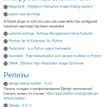
MagicQuill - Intelligent Interactive Image Editing System
pytest-max-warnings
A Pytest plugin to exit non-zero exit code when the configured
maximum warnings has been exceeded.
pydantic-settings: Settings Management Using Pydantic
IPychat: An AI Extension for IPython
PydanticAI - is a Python agent framework
Semhash - Fast deduplication and dataset multitool in Python
SANA - Efficient High-Resolution Image Synthesis
Релизы
django-debug-toolbar - 5.0.0
Панель отладки и профилирования Django приложений.
Скачать можно по ссылке:
https://pypi.python.org/pypi/django-
debug-toolbar/
Django - 5.0.11