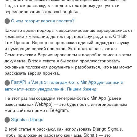
Под катом расскажу, как поднять платформу для учета и
версионирования затравок Langfuse.
О чем говорит версия проекта?
Какое-то время подходы к версионированию варьировались от
компании к компании, до тех пор, пока соучредитель GitHub
Том Престон-Вернер не предложил единый подход к выпуску
и нумерации версий проектов. Этот подход называется
Семантическим Версионированием и подробно описан в этом
документе. В этом тексте я бы хотел проиллюстрировать
основные положения документа и разобраться, что нам может
рассказать версия проекта.
FastAPI и Vue.js 3: телеграм-бот с MiniApp для записи и
автоматических уведомлений. Пишем бэкенд
На этот раз мы создадим телеграм-бота с MiniApp (ранее
известным как WebApp) — это будет бот с интегрированным
мини-сайтом прямо в Telegram.
Signals в Django
В этой статье я расскажу, как использовать Django Signals,
чтобы приложение работало как часы. Signals — это