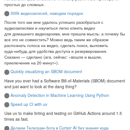
простых до сложных.
300k видеозаписей, наводим порядок
После того как мне удалось успешно разобраться с
аудиозаписями и научиться легко клеить видео
для домашнего видеоархива, мне пришла мысль: а почему бы
все это не совместить? Можно ведь таким же образом
распознать голоса на видео, сделать поиск, выложить
куда‑нибудь для удобства доступа и резервирования.
Сказано — сделано (ага, сейчас: «вошли и вышли,
приключение на 20 минут»).
Quickly visualizing an SBOM document
Have you ever had a Software Bill-of-Materials (SBOM) document
and just want to look at the dang thing?
Anomaly Detection in Machine Learning Using Python
Speed up CI with uv
Use uv to make linting and testing on GitHub Actions around 1.5
times as fast.
Делаем Телеграм-бота в Cursor AI без знания кода