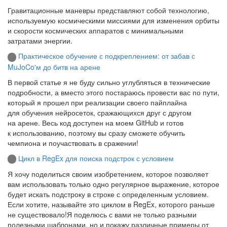
Гравитационные маневры представляют собой технологию,
используемую космическими миссиями для изменения орбиты
и скорости космических аппаратов с минимальными
затратами энергии.
Практическое обучение с подкреплением: от забав с
MuJoCo'м до битв на арене
В первой статье я не буду сильно углубляться в технические
подробности, а вместо этого постараюсь провести вас по пути,
который я прошел при реализации своего пайплайна
для обучения нейросеток, сражающихся друг с другом
на арене. Весь код доступен на моем GitHub и готов
к использованию, поэтому вы сразу сможете обучить
чемпиона и поучаствовать в сражении!
Цикл в RegEx для поиска подстрок с условием
Я хочу поделиться своим изобретением, которое позволяет
вам использовать только одно регулярное выражение, которое
будет искать подстроку в строке с определенным условием.
Если хотите, называйте это циклом в RegEx, которого раньше
не существовало!Я поделюсь с вами не только разными
полезными шаблонами, но и покажу различные примеры от