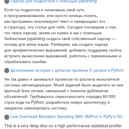
Парсер для подростков с помощью pyparsing
Если ты подросток и начинаешь свой путь
в программировании, или просто хочешь понять,
как программы анализируют текст и превращают его
в структуру, эта статья для тебя. Сегодня поговорим о том,
что такое парсер, зачем он нужен и как с помощью
библиотеки pyparsing создать свой собственный парсер —
основу для мини‑языка. Разберём, как создать парсер
для арифметических выражений, добавить поддержку скобок,
встроить вычисление выражений, работать с переменными и
обрабатывать ошибки.
Детективная история с дебагом проблем C-уровня в Python
Не так давно я занимался проектом по распилу монолитной
системы автомодерации. Моей задачей было выделить из нее
крупный блок логики, связанный с поиском дубликатов
объявлений. Требовалось переосмыслить порядка 60 000
строк кода на Python, разработать новую архитектуру и
аккуратно смигрировать систему.
Low Overhead Allocation Sampling With VMProf in PyPy’s GC
This is a very deep dive on a high performance statistical profiler