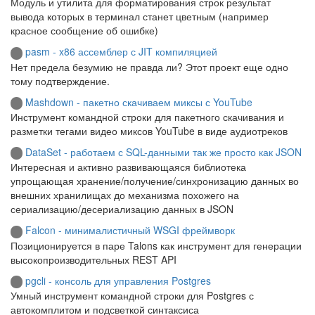
Модуль и утилита для форматирования строк результат
вывода которых в терминал станет цветным (например
красное сообщение об ошибке)
pasm - x86 ассемблер с JIT компиляцией
Нет предела безумию не правда ли? Этот проект еще одно
тому подтверждение.
Mashdown - пакетно скачиваем миксы с YouTube
Инструмент командной строки для пакетного скачивания и
разметки тегами видео миксов YouTube в виде аудиотреков
DataSet - работаем с SQL-данными так же просто как JSON
Интересная и активно развивающаяся библиотека
упрощающая хранение/получение/синхронизацию данных во
внешних хранилищах до механизма похожего на
сериализацию/десериализацию данных в JSON
Falcon - минималистичный WSGI фреймворк
Позиционируется в паре Talons как инструмент для генерации
высокопроизводительных REST API
pgcli - консоль для управления Postgres
Умный инструмент командной строки для Postgres с
автокомплитом и подсветкой синтаксиса