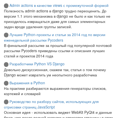
Admin actions в качестве views с промежуточной формой
Полезность admin actions в django трудно переоценить. До
версии 1.1 этого механизма в django не было и как только не
приходилось извращаться даже для самых элементарных
задач вроде удаления группы записей.
Лучшие Python-проекты и статьи за 2014 год по версии
еженедельной рассылки Pycoders
В финальной рассылке за прошлый год популярной почтовой
рассылки Pycoders приведены ссылки и описания лучших
статей и проектов 2014 года
Разработчики Python VS Django
Довольно дискуссионная, скажем так, статья о том почему
Django может извратить ум неопытного разработчика
Выражения в Python
На практике разбираются выражения-генераторы списков,
кортежей и словарей
Руководство по разбору сайтов, использующих для
отрисовки страниц JavaScript
Основная идея - использовать виджет WebKit PyQt4 и данные
брать уже после полной загрузки и отрисовки страницы в этом