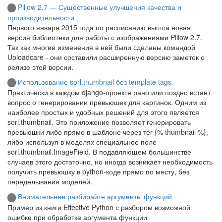
Pillow 2.7 — Существенные улучшения качества и
производительности
Первого января 2015 года по расписанию вышла новая
версия библиотеки для работы с изображениями Pillow 2.7.
Так как многие изменения в ней были сделаны командой
Uploadcare - они составили расширенную версию заметок о
релизе этой версии.
Использование sorl.thumbnail без template tags
Практически в каждом django-проекте рано или поздно встает
вопрос о генерировании превьюшек для картинок. Одним из
наиболее простых и удобных решений для этого является
sorl.thumbnail. Это приложение позволяет генерировать
превьюшки либо прямо в шаблоне через тег {% thumbnail %},
либо используя в моделях специальное поле
sorl.thumbnail.ImageField. В подавляющем большинстве
случаев этого достаточно, но иногда возникает необходимость
получить превьюшку в python-коде прямо по месту, без
переделывания моделей.
Внимательнее разбирайте аргументы функций
Пример из книги Effective Python с разбором возможной
ошибке при обработке аргумента функции