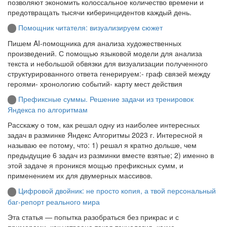
позволяют экономить колоссальное количество времени и
предотвращать тысячи киберинцидентов каждый день.
Помощник читателя: визуализируем сюжет
Пишем AI-помощника для анализа художественных
произведений. С помощью языковой модели для анализа
текста и небольшой обвязки для визуализации полученного
структурированного ответа генерируем:- граф связей между
героями- хронологию событий- карту мест действия
Префиксные суммы. Решение задачи из тренировок
Яндекса по алгоритмам
Расскажу о том, как решал одну из наиболее интересных
задач в разминке Яндекс Алгоритмы 2023 г. Интересной я
называю ее потому, что: 1) решал я кратно дольше, чем
предыдущие 6 задач из разминки вместе взятые; 2) именно в
этой задаче я проникся мощью префиксных сумм, и
применением их для двумерных массивов.
Цифровой двойник: не просто копия, а твой персональный
баг-репорт реального мира
Эта статья — попытка разобраться без прикрас и с
примерами, как устроена такая технология, какие