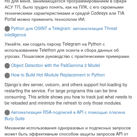
Но для меня, занимающегося программированием в сфере
АСУ ТП, было трудно понять, как на ПЛК, с его скромными
техническими характеристиками и средой Codesys или TIA
Portal можно применить технологии ИИ.
Python для OSINT в Telegram: автоматизация Threat
intelligence
Узнайте, как создать парсер Telegram на Python с
использованием Telethon для осинта и сбора данных об
угрозах. Пошаговое руководство с практическими примерами.
Object Detection with the PaliGemma 2 Model
How to Build Hot Module Replacement in Python
Django’s dev server, uvicorn, and others support hot-loading by
restarting the service. For large programs this can be time
consuming. This article shows you how to track just what needs to
be reloaded and minimize the refresh to only those modules.
Автоматизация RSA-подписей в API с помощью плагина
Burp Suite
Механизм использования одноразовых и подписных запросов
может быть эффективным способом защиты запросов API от