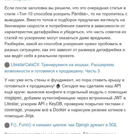
Если после заголовка вы решили, что это очередная статья в
стиле «Топ-10 способов ускорить Pandas», то не торопитесь с
выводами. Вместо топов и подборок предлагаю взглянуть на
бенчмарки скорости и потребления памяти в зависимости от
характеристик датафрейма и убедиться, что часть советов из
статей по ускорению могут оказаться даже вредными.
Разберём, какой из способов ускорения нужно пробовать в
разных ситуациях, как это зависит от размера датафрейма и
как ведёт себя в реальном проекте.
LitestarCatsCV. Тренируемся на кошках. Расширяем
возможности и готовимся к продакшену. Часть 3
У нас уже есть стены и фундамент, но пора ставить крышу и
готовиться к продакшену! 🏠 Сегодня мы сделаем наш API
ещё круче: вынесем конфиги в отдельный модуль с помощью
msgspec, добавим аутентификацию через встроенный JWT в
Litestar, ускорим API с KeyDB, проверим покрытие тестами с
coverage, упакуем всё в Docker и нарисуем резюме котиков с
помощью Jinja.
F(), Func() и никаких циклов: как Django думает в SQL
Сегодня рассмотрим, как использовать F()-экспрессии и