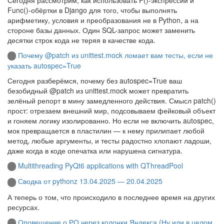
Func()-обёртки в Django для того, чтобы выполнять
арифметику, условия и преобразования не в Python, а на
стороне базы данных. Один SQL-запрос может заменить
десятки строк кода не теряя в качестве кода.
Почему @patch из unittest.mock ломает вам тесты, если не
указать autospec=True
Сегодня разберёмся, почему без autospec=True ваш
безобидный @patch из unittest.mock может превратить
зелёный репорт в мину замедленного действия. Смысл patch()
прост: отрезаем внешний мир, подсовываем фейковый объект
и гоняем логику изолированно. Но если не включить autospec,
мок превращается в пластилин — к нему прилипает любой
метод, любые аргументы, и тесты радостно хлопают ладоши,
даже когда в коде опечатка или нарушена сигнатура.
Multithreading PyQt6 applications with QThreadPool
Сводка от pythonz 13.04.2025 — 20.04.2025
А теперь о том, что происходило в последнее время на других
ресурсах.
Оповещение о РО через колонки Яндекса (Ну или в целом