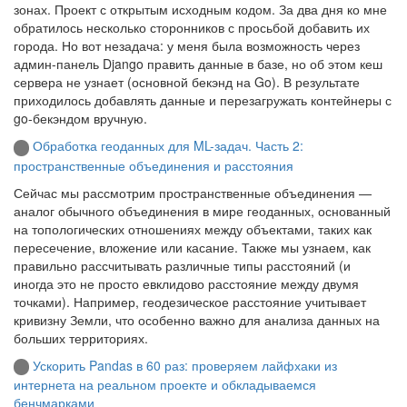
зонах. Проект с открытым исходным кодом. За два дня ко мне
обратилось несколько сторонников с просьбой добавить их
города. Но вот незадача: у меня была возможность через
админ-панель Django править данные в базе, но об этом кеш
сервера не узнает (основной бекэнд на Go). В результате
приходилось добавлять данные и перезагружать контейнеры с
go-бекэндом вручную.
Обработка геоданных для ML-задач. Часть 2:
пространственные объединения и расстояния
Сейчас мы рассмотрим пространственные объединения —
аналог обычного объединения в мире геоданных, основанный
на топологических отношениях между объектами, таких как
пересечение, вложение или касание. Также мы узнаем, как
правильно рассчитывать различные типы расстояний (и
иногда это не просто евклидово расстояние между двумя
точками). Например, геодезическое расстояние учитывает
кривизну Земли, что особенно важно для анализа данных на
больших территориях.
Ускорить Pandas в 60 раз: проверяем лайфхаки из
интернета на реальном проекте и обкладываемся
бенчмарками