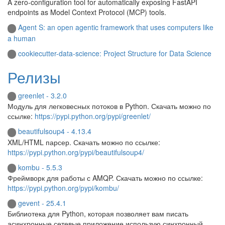
A zero-configuration tool for automatically exposing FastAPI
endpoints as Model Context Protocol (MCP) tools.
Agent S: an open agentic framework that uses computers like
a human
cookiecutter-data-science: Project Structure for Data Science
Релизы
greenlet - 3.2.0
Модуль для легковесных потоков в Python. Скачать можно по
ссылке:
https://pypi.python.org/pypi/greenlet/
beautifulsoup4 - 4.13.4
XML/HTML парсер. Скачать можно по ссылке:
https://pypi.python.org/pypi/beautifulsoup4/
kombu - 5.5.3
Фреймворк для работы с AMQP. Скачать можно по ссылке:
https://pypi.python.org/pypi/kombu/
gevent - 25.4.1
Библиотека для Python, которая позволяет вам писать
асинхронные сетевые приложение использую синхронный