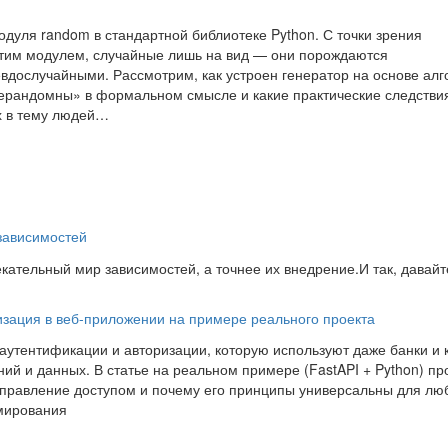
одуля random в стандартной библиотеке Python. С точки зрения
этим модулем, случайные лишь на вид — они порождаются
вдослучайными. Рассмотрим, как устроен генератор на основе ал
нерандомны» в формальном смысле и какие практические следствия
х в тему людей…
 зависимостей
екательный мир зависимостей, а точнее их внедрение.И так, давайт
ризация в веб-приложении на примере реального проекта
 аутентификации и авторизации, которую используют даже банки и
ий и данных. В статье на реальном примере (FastAPI + Python) п
 управление доступом и почему его принципы универсальны для лю
ммирования