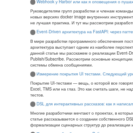
Webhook у Harbor или как я оповещения о пуша
Руководителям групп разработки и членам команды
новых версиях docker image внутренних инструмен
не лучшая практика. И тут мы рассмотрим разраб
Event-Driven архитектура на FastAPI: через патт
В мире разработки программного обеспечения пост
архитектура выступает одним из наиболее перспе
данной статье мы расскажем о реализации Event-Dr
Publish/Subscribe. Рассмотрим основные концепци
системы обмена сообщениями.
Измерение покрытия UI тестами. Следующий ур
Покрытие UI-тестами — вещь, о которой все говорят,
Excel, TMS или на глаз. Это как считать шаги, не на
тестов.
DSL для интерактивных рассказов: как я написал
Многие разработчики мечтают о проектах, в которы
статье рассказывается о создании собственного DSL
формализации сценарных структур до реализации ин