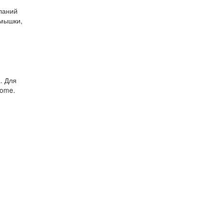
ланий
 мышки,
. Для
Home.