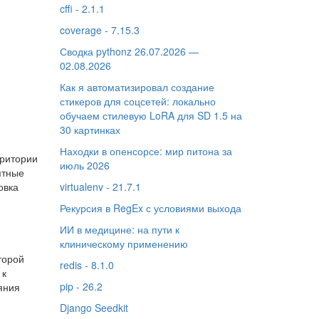
cffi - 2.1.1
coverage - 7.15.3
Сводка pythonz 26.07.2026 —
02.08.2026
Как я автоматизировал создание
стикеров для соцсетей: локально
обучаем стилевую LoRA для SD 1.5 на
30 картинках
Находки в опенсорсе: мир питона за
рритории
июль 2026
ятные
овка
virtualenv - 21.7.1
Рекурсия в RegEx с условиями выхода
ИИ в медицине: на пути к
клиническому применению
торой
redis - 8.1.0
 к
pip - 26.2
яния
Django Seedkit