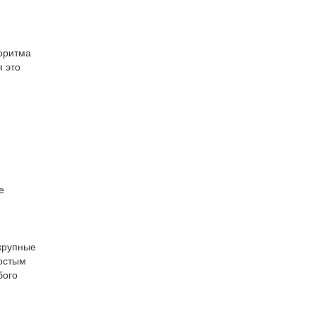
горитма
 это
е
 крупные
ростым
бого