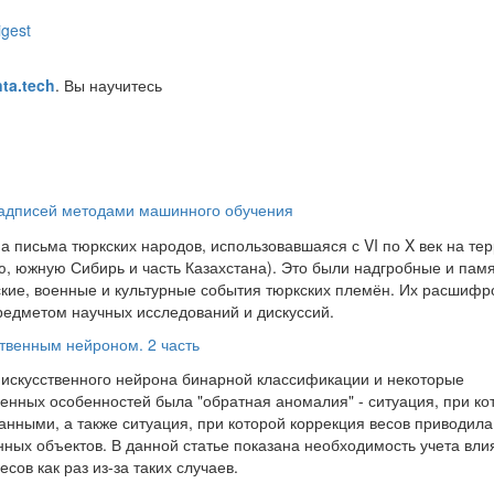
gest
nta.tech
. Вы научитесь
надписей методами машинного обучения
 письма тюркских народов, использовавшаяся с VI по X век на те
, южную Сибирь и часть Казахстана). Это были надгробные и пам
ские, военные и культурные события тюркских племён. Их расшифр
предметом научных исследований и дискуссий.
твенным нейроном. 2 часть
 искусственного нейрона бинарной классификации и некоторые
енных особенностей была "обратная аномалия" - ситуация, при ко
нными, а также ситуация, при которой коррекция весов приводила
ых объектов. В данной статье показана необходимость учета вли
ов как раз из-за таких случаев.