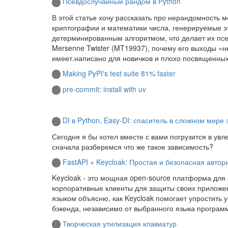
Псевдослучайный рандом в Python
В этой статье хочу рассказать про нерандомность м
криптографии и математики числа, генерируемые 
детерминированным алгоритмом, что делает их псе
Mersenne Twister (MT19937), почему его выходы «
имеет.написано для новичков и плохо посвященны
Making PyPI's test suite 81% faster
pre-commit: install with uv
DI в Python, Easy-DI: спаситель в сложном мире
Сегодня я бы хотел вместе с вами погрузится в увл
сначала разберемся что же такое зависимость?
FastAPI + Keycloak: Простая и безопасная авто
Keycloak - это мощная open-source платформа для
корпоративные клиенты для защиты своих приложен
языком объясню, как Keycloak помогает упростить
бэкенда, независимо от выбранного языка програ
Творческая утилизация клавиатур