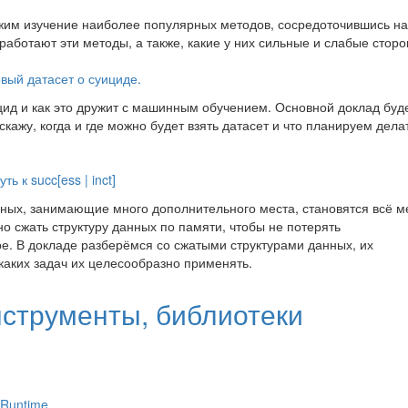
жим изучение наиболее популярных методов, сосредоточившись на
 работают эти методы, а также, какие у них сильные и слабые сторо
вый датасет о суициде.
цид и как это дружит с машинным обучением. Основной доклад буд
кажу, когда и где можно будет взять датасет и что планируем дела
 к succ[ess | inct]
ных, занимающие много дополнительного места, становятся всё м
о сжать структуру данных по памяти, чтобы не потерять
е. В докладе разберёмся со сжатыми структурами данных, их
каких задач их целесообразно применять.
нструменты, библиотеки
 Runtime