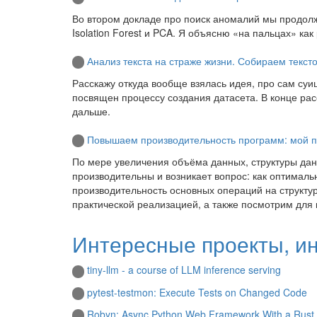
Во втором докладе про поиск аномалий мы продол
Isolation Forest и PCA. Я объясню «на пальцах» как
Анализ текста на страже жизни. Собираем тексто
Расскажу откуда вообще взялась идея, про сам суи
посвящен процессу создания датасета. В конце расс
дальше.
Повышаем производительность программ: мой путь
По мере увеличения объёма данных, структуры дан
производительны и возникает вопрос: как оптимальн
производительность основных операций на структур
практической реализацией, а также посмотрим для 
Интересные проекты, и
tiny-llm - a course of LLM inference serving
pytest-testmon: Execute Tests on Changed Code
Robyn: Async Python Web Framework With a Rust