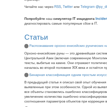
Читайте нас через
RSS
,
Twitter
или
Telegram @py_di
Попробуйте
наш
симулятор IT инцидента
Incide
диагностировать самые популярные сбои в IT.
Статьи
Распознавание орхоно-енисейских рунических 
Орхоно-енисейские руны — это древнейшая система
Центральной Азии (включая современную Монголию
тексты, выбитые на камне. Они отражают политиче
началась во второй половине XIX века и остаётся 
Бинарная классификация одним простым искусс
В предыдущей статье я описал свой опыт обучения
выявленные при этом особенности. Одной из выявл
все объекты становились ошибочно классифицирова
увеличению количества ошибочно классифицированн
соотношения параметров объектов при коррекции вес