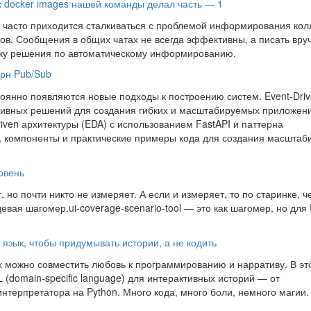
х docker images нашей команды делал часть — 1
 часто приходится сталкиваться с проблемой информирования кол
тов. Сообщения в общих чатах не всегда эффективны, а писать вр
отку решения по автоматическому информированию.
ерн Pub/Sub
оянно появляются новые подходы к построению систем. Event-Dri
ктивных решений для создания гибких и масштабируемых приложен
iven архитектуры (EDA) с использованием FastAPI и паттерна
и, компоненты и практические примеры кода для создания масшта
овень
 но почти никто не измеряет. А если и измеряет, то по старинке, ч
девая шагомер.ui-coverage-scenario-tool — это как шагомер, но для 
 язык, чтобы придумывать истории, а не кодить
х можно совместить любовь к программированию и нарративу. В эт
 (domain-specific language) для интерактивных историй — от
терпретатора на Python. Много кода, много боли, немного магии.