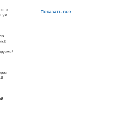
лег о
Показать все
учную —
ven
ий.В
бируемой
ерез
UI-
ой