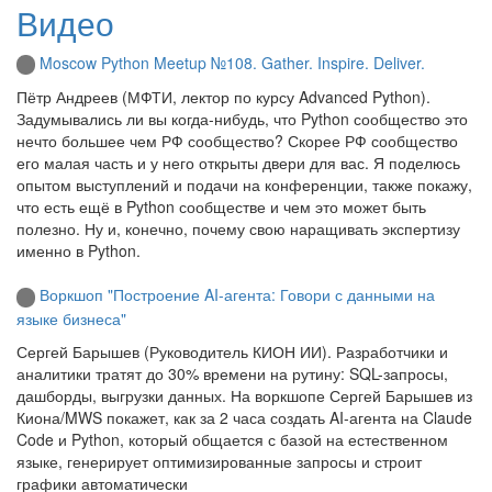
Видео
Moscow Python Meetup №108. Gather. Inspire. Deliver.
Пётр Андреев (МФТИ, лектор по курсу Advanced Python).
Задумывались ли вы когда-нибудь, что Python сообщество это
нечто большее чем РФ сообщество? Скорее РФ сообщество
его малая часть и у него открыты двери для вас. Я поделюсь
опытом выступлений и подачи на конференции, также покажу,
что есть ещё в Python сообществе и чем это может быть
полезно. Ну и, конечно, почему свою наращивать экспертизу
именно в Python.
Воркшоп "Построение AI-агента: Говори с данными на
языке бизнеса"
Сергей Барышев (Руководитель КИОН ИИ). Разработчики и
аналитики тратят до 30% времени на рутину: SQL-запросы,
дашборды, выгрузки данных. На воркшопе Сергей Барышев из
Киона/MWS покажет, как за 2 часа создать AI-агента на Claude
Code и Python, который общается с базой на естественном
языке, генерирует оптимизированные запросы и строит
графики автоматически