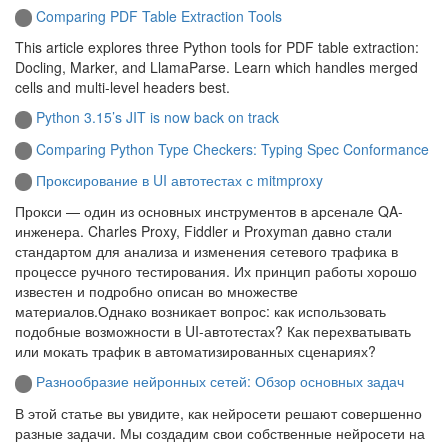
Comparing PDF Table Extraction Tools
This article explores three Python tools for PDF table extraction:
Docling, Marker, and LlamaParse. Learn which handles merged
cells and multi-level headers best.
Python 3.15’s JIT is now back on track
Comparing Python Type Checkers: Typing Spec Conformance
Проксирование в UI автотестах с mitmproxy
Прокси — один из основных инструментов в арсенале QA-
инженера. Charles Proxy, Fiddler и Proxyman давно стали
стандартом для анализа и изменения сетевого трафика в
процессе ручного тестирования. Их принцип работы хорошо
известен и подробно описан во множестве
материалов.Однако возникает вопрос: как использовать
подобные возможности в UI-автотестах? Как перехватывать
или мокать трафик в автоматизированных сценариях?
Разнообразие нейронных сетей: Обзор основных задач
В этой статье вы увидите, как нейросети решают совершенно
разные задачи. Мы создадим свои собственные нейросети на