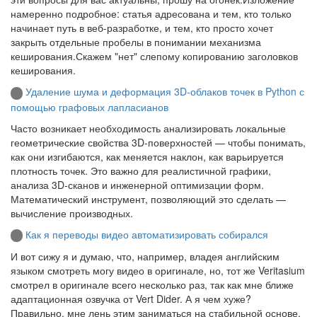
намеренно подробное: статья адресована и тем, кто только
начинает путь в веб-разработке, и тем, кто просто хочет
закрыть отдельные пробелы в понимании механизма
кеширования.Скажем "нет" слепому копированию заголовков
кеширования.
Удаление шума и деформация 3D‑облаков точек в Python с
помощью графовых лапласианов
Часто возникает необходимость анализировать локальные
геометрические свойства 3D-поверхностей — чтобы понимать,
как они изгибаются, как меняется наклон, как варьируется
плотность точек. Это важно для реалистичной графики,
анализа 3D‑сканов и инженерной оптимизации форм.
Математический инструмент, позволяющий это сделать —
вычисление производных.
Как я переводы видео автоматизировать собирался
И вот сижу я и думаю, что, например, владея английским
языком смотреть могу видео в оригинале, но, тот же Veritasium
смотрел в оригинале всего несколько раз, так как мне ближе
адаптационная озвучка от Vert Dider. А я чем хуже?
Правильно, мне лень этим заниматься на стабильной основе.