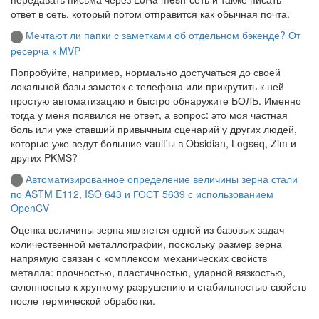
ответ в сеть, который потом отправится как обычная почта.
Мечтают ли папки с заметками об отдельном бэкенде? От
ресерча к MVP
Попробуйте, например, нормально достучаться до своей
локальной базы заметок с телефона или прикрутить к ней
простую автоматизацию и быстро обнаружите БОЛЬ. Именно
тогда у меня появился не ответ, а вопрос: это моя частная
боль или уже ставший привычным сценарий у других людей,
которые уже ведут большие vault'ы в Obsidian, Logseq, Zim и
других PKMS?
Автоматизированное определение величины зерна стали
по ASTM E112, ISO 643 и ГОСТ 5639 с использованием
OpenCV
Оценка величины зерна является одной из базовых задач
количественной металлографии, поскольку размер зерна
напрямую связан с комплексом механических свойств
металла: прочностью, пластичностью, ударной вязкостью,
склонностью к хрупкому разрушению и стабильностью свойств
после термической обработки.