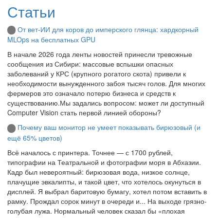
Статьи
От вет-ИИ для коров до имперского глянца: хардкорный
MLOps на бесплатных GPU
В начале 2026 года ленты новостей принесли тревожные
сообщения из Сибири: массовые вспышки опасных
заболеваний у КРС (крупного рогатого скота) привели к
необходимости вынужденного забоя тысяч голов. Для многих
фермеров это означало потерю бизнеса и средств к
существованию.Мы задались вопросом: может ли доступный
Computer Vision стать первой линией обороны?
Почему ваш монитор не умеет показывать бирюзовый (и
ещё 65% цветов)
Всё началось с принтера. Точнее — с 1700 рублей,
типографии на Театральной и фотографии моря в Абхазии.
Кадр был невероятный: бирюзовая вода, низкое солнце,
плачущие эвкалипты, и такой цвет, что хотелось окунуться в
дисплей. Я выбрал баритовую бумагу, хотел потом вставить в
рамку. Прождал сорок минут в очереди и... На выходе грязно-
голубая лужа. Нормальный человек сказал бы «плохая