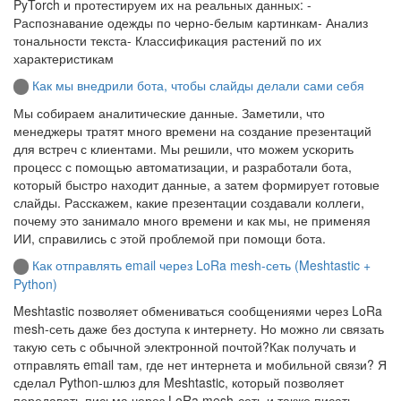
PyTorch и протестируем их на реальных данных: -
Распознавание одежды по черно-белым картинкам- Анализ
тональности текста- Классификация растений по их
характеристикам
Как мы внедрили бота, чтобы слайды делали сами себя
Мы собираем аналитические данные. Заметили, что
менеджеры тратят много времени на создание презентаций
для встреч с клиентами. Мы решили, что можем ускорить
процесс с помощью автоматизации, и разработали бота,
который быстро находит данные, а затем формирует готовые
слайды. Расскажем, какие презентации создавали коллеги,
почему это занимало много времени и как мы, не применяя
ИИ, справились с этой проблемой при помощи бота.
Как отправлять email через LoRa mesh-сеть (Meshtastic +
Python)
Meshtastic позволяет обмениваться сообщениями через LoRa
mesh-сеть даже без доступа к интернету. Но можно ли связать
такую сеть с обычной электронной почтой?Как получать и
отправлять email там, где нет интернета и мобильной связи? Я
сделал Python-шлюз для Meshtastic, который позволяет
передавать письма через LoRa mesh-сеть и также писать