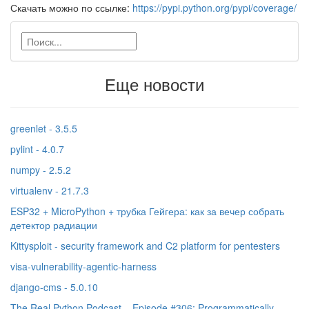
Скачать можно по ссылке:
https://pypi.python.org/pypi/coverage/
Еще новости
greenlet - 3.5.5
pylint - 4.0.7
numpy - 2.5.2
virtualenv - 21.7.3
ESP32 + MicroPython + трубка Гейгера: как за вечер собрать
детектор радиации
Kittysploit - security framework and C2 platform for pentesters
visa-vulnerability-agentic-harness
django-cms - 5.0.10
The Real Python Podcast – Episode #306: Programmatically