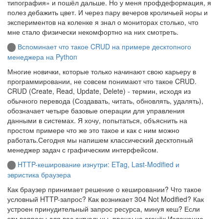
типография» и пошёл дальше. Но у меня профдеформация, я
полез дебажить цвет. И через пару вечеров кроличьей норы и
экспериментов на коленке я знал о мониторах столько, что
мне стало физически некомфортно на них смотреть.
Вспоминает что такое CRUD на примере десктопного
менеджера на Python
Многие новички, которые только начинают свою карьеру в
программировании, не совсем понимают что такое CRUD.
CRUD (Create, Read, Update, Delete) - термин, исходя из
обычного перевода (Создавать, читать, обновлять, удалять),
обозначает четыре базовые операции для управления
данными в системах. Я хочу, попытаться, объяснить на
простом примере что же это такое и как с ним можно
работать.Сегодня мы напишем классический десктопный
менеджер задач с графическим интерфейсом.
HTTP-кеширование изнутри: ETag, Last-Modified и
эвристика браузера
Как браузер принимает решение о кешировании? Что такое
условный HTTP-запрос? Как возникает 304 Not Modified? Как
устроен принудительный запрос ресурса, минуя кеш? Если
эти вопросы для вас актуальны, прошу на огонёк.Изложение