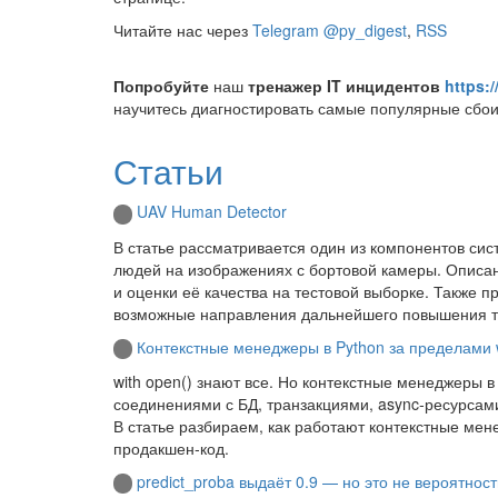
Читайте нас через
Telegram @py_digest
,
RSS
Попробуйте
наш
тренажер IT инцидентов
https:/
научитесь диагностировать самые популярные сбои 
Статьи
UAV Human Detector
В статье рассматривается один из компонентов си
людей на изображениях с бортовой камеры. Описан
и оценки её качества на тестовой выборке. Также
возможные направления дальнейшего повышения т
Контекстные менеджеры в Python за пределами w
with open() знают все. Но контекстные менеджеры 
соединениями с БД, транзакциями, async‑ресурсами,
В статье разбираем, как работают контекстные мене
продакшен‑код.
predict_proba выдаёт 0.9 — но это не вероятнос