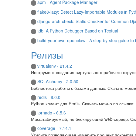
apm - Agent Package Manager
flake8-lazy: Detect Lazy-Importable Modules in Py
django-arch-check: Static Checker for Common Dj
tdb: A Python Debugger Based on Textual
build-your-own-openclaw - A step-by-step guide to 
Релизы
virtualenv - 21.4.2
Инструмент создания виртуального рабочего окруж
SQLAlchemy - 2.0.50
Библиотека работы с базами данных. Скачать можн
redis - 8.0.0
Python клиент для Redis. Скачать можно по ссылке:
tornado - 6.5.6
Масштабируемый, не блокирующий web-сервер. Ск
coverage - 7.14.1
Утилита позволяющая измерить процент покрытия т