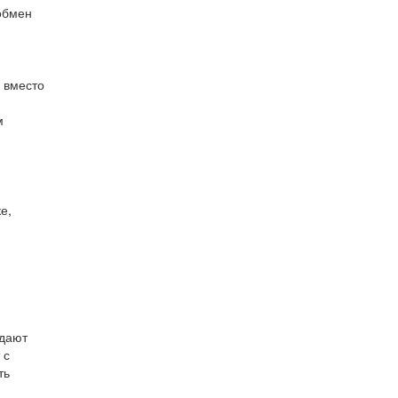
обмен
 вместо
м
е,
здают
 с
ть