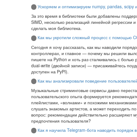
Ускоряем и оптимизируем numpy, pandas, scipy и
За это время в библиотеки были добавлены подде
SIMD, несколько реализаций линейной регрессии и 
сделать моя библиотека.
Как мы укротили сложный процесс с помощью C
Сегодня я хочу рассказать, как мы наводили порядо
контроллерах, и главное — почему мы решили выло
пишете на Python и хоть раз сталкивались с боль
dual-write (двойной записи) — присаживайтесь поуд
доступен на PyPI).
Как мы анализировали поведение пользователей
Музыкальные стриминговые сервисы давно перестал
пользовательского опыта формируется рекоменда
плейлистами, «волнами» и похожими механизмами. 
слушать знакомых артистов, а может переходить п
вопрос: рекомендации действительно расширяют м
предпочтения пользователя?
Как я научила Telegram-бота наводить порядок 