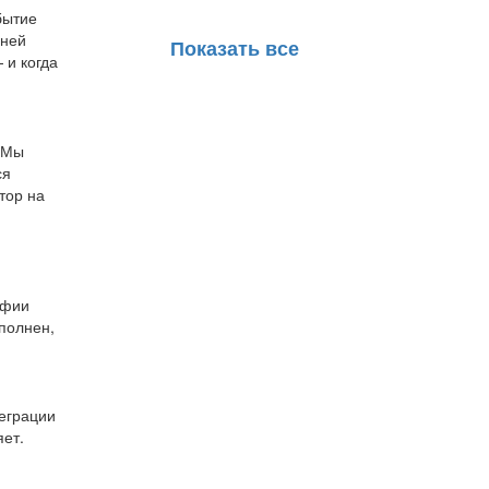
бытие
нней
Показать все
 и когда
.Мы
ся
тор на
афии
еполнен,
теграции
яет.