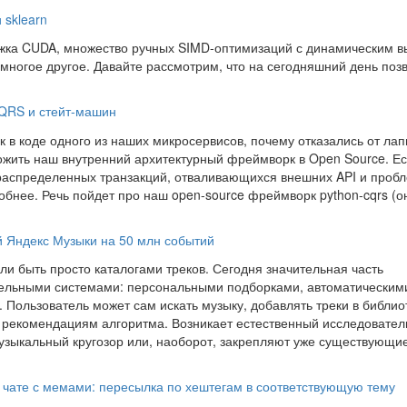
 sklearn
ржка CUDA, множество ручных SIMD-оптимизаций с динамическим 
многое другое. Давайте рассмотрим, что на сегодняшний день поз
QRS и стейт-машин
к в коде одного из наших микросервисов, почему отказались от лап
жить наш внутренний архитектурный фреймворк в Open Source. Е
ю распределенных транзакций, отваливающихся внешних API и проб
обнее. Речь пойдет про наш open-source фреймворк python-cqrs (о
 Яндекс Музыки на 50 млн событий
и быть просто каталогами треков. Сегодня значительная часть
тельными системами: персональными подборками, автоматическим
Пользователь может сам искать музыку, добавлять треки в библио
о рекомендациям алгоритма. Возникает естественный исследовател
узыкальный кругозор или, наоборот, закрепляют уже существующи
в чате с мемами: пересылка по хештегам в соответствующую тему