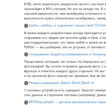
В ML легко перепутать аккуратное число с честной в
произойдёт в 90% случаев. Но это не всегда так. В
оценкой уверенности, чем калибровка отличается от A
вероятности нужно обязательно калибровать, прежд
Байты, нибблы, и подсветка: пишем свой TUI hex
В жизни каждого разработчика иногда приходится
открываем его, видим три колонки цифр и букв, и к
шестнадцатеричными, что такое ниббл и зачем он в
Python — мы разберем, как он устроен, от битовог
Тегирование людей на изображениях и Генераци
Представьте ситуацию: вы только что вернулись из 
фотографий. Вы хотите отправить друзьям фото с 
вручную и отметить каждого друга отдельно. Но вы
и на просмотр фото совсем нет времени. Как же бы
Реверс-инжиниринг Xiaomi Smart Band 10
У носимых устройств есть парадокс: браслет измеря
этих данных в сторонние системы (например, дома
MTProxy jumper — делаем автоматическое пере