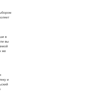
выбором
воляет
ши в
сли вы
лемой
н же
и
теку и
ьский
е