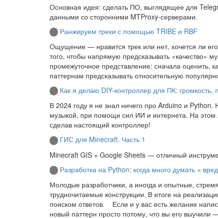
Основная идея: сделать ПО, выглядящее для Tele
данными со сторонними MTProxy-серверами.
Ранжируем треки с помощью TRIBE и RBF
Ощущение — нравится трек или нет, хочется ли его
того, чтобы напрямую предсказывать «качество» м
промежуточное представление: сначала оценить, ка
паттернам предсказывать относительную популярно
Как я делаю DIY-контроллер для ПК: громкость,
В 2024 году я не знал ничего про Arduino и Python
музыкой, при помощи сил ИИ и интернета. На этом 
сделав настоящий контроллер!
ГИС для Minecraft. Часть 1
Minecraft GIS + Google Sheets — отличный инструм
Разработка на Python: когда много думать = вред
Молодые разработчики, а иногда и опытные, стремя
трудночитаемые конструкции. В итоге на реализаци
поиском ответов. Если и у вас есть желание напи
новый паттерн просто потому, что вы его выучили —