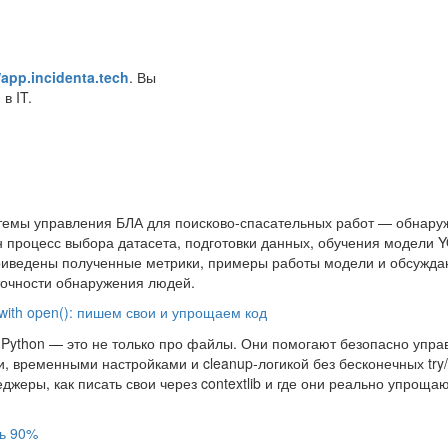
/app.incidenta.tech
. Вы
в IT.
стемы управления БЛА для поисково-спасательных работ — обнару
 процесс выбора датасета, подготовки данных, обучения модели 
 приведены полученные метрики, примеры работы модели и обсужда
очности обнаружения людей.
ith open(): пишем свои и упрощаем код
в Python — это не только про файлы. Они помогают безопасно упра
 временными настройками и cleanup‑логикой без бесконечных try/fi
джеры, как писать свои через contextlib и где они реально упроща
ть 90%