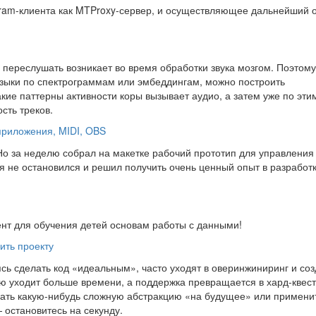
gram-клиента как MTProxy-сервер, и осуществляющее дальнейший 
 переслушать возникает во время обработки звука мозгом. Поэтому
узыки по спектрограммам или эмбеддингам, можно построить
кие паттерны активности коры вызывает аудио, а затем уже по эти
сть треков.
 приложения, MIDI, OBS
. Но за неделю собрал на макетке рабочий прототип для управления
я не остановился и решил получить очень ценный опыт в разработк
ент для обучения детей основам работы с данными!
ить проекту
сь сделать код «идеальным», часто уходят в оверинжиниринг и со
ю уходит больше времени, а поддержка превращается в хард-квест
сать какую-нибудь сложную абстракцию «на будущее» или примени
 остановитесь на секунду.