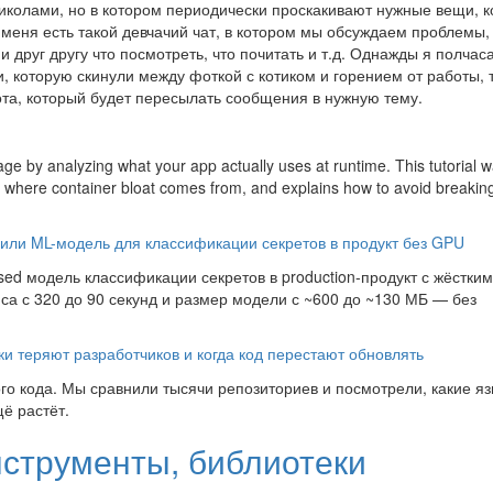
приколами, но в котором периодически проскакивают нужные вещи, 
У меня есть такой девчачий чат, в котором мы обсуждаем проблемы,
друг другу что посмотреть, что почитать и т.д. Однажды я полчас
, которую скинули между фоткой с котиком и горением от работы, 
ота, который будет пересылать сообщения в нужную тему.
e by analyzing what your app actually uses at runtime. This tutorial w
where container bloat comes from, and explains how to avoid breaking 
оили ML-модель для классификации секретов в продукт без GPU
ed модель классификации секретов в production-продукт с жёстки
са с 320 до 90 секунд и размер модели с ~600 до ~130 МБ — без
и теряют разработчиков и когда код перестают обновлять
го кода. Мы сравнили тысячи репозиториев и посмотрели, какие я
щё растёт.
нструменты, библиотеки