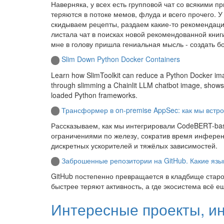
Наверняка, у всех есть групповой чат со всякими 
теряются в потоке мемов, флуда и всего прочего. 
скидываем рецепты, раздаем какие-то рекомендации 
листала чат в поисках новой рекомендованной книги
мне в голову пришла гениальная мысль - создать б
Slim Down Python Docker Containers
Learn how SlimToolkit can reduce a Python Docker imag
through slimming a Chainlit LLM chatbot image, shows 
loaded Python frameworks.
Трансформер в on-premise AppSec: как мы встр
Рассказываем, как мы интегрировали CodeBERT-bas
ограничениями по железу, сократив время инферен
дискретных ускорителей и тяжёлых зависимостей.
Заброшенные репозитории на GitHub. Какие язык
GitHub постепенно превращается в кладбище старо
быстрее теряют активность, а где экосистема всё е
Интересные проекты, и