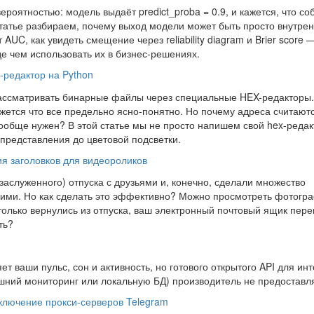
ероятностью: модель выдаёт predict_proba = 0.9, и кажется, что со
 статье разбираем, почему выход модели может быть просто внутре
UC, как увидеть смещение через reliability diagram и Brier score —
е чем использовать их в бизнес‑решениях.
-редактор на Python
 рассматривать бинарные файлы через специальные HEX-редакторы
ажется что все предельно ясно-понятно. Но почему адреса считают
ообще нужен? В этой статье мы не просто напишем свой hex-редак
о представления до цветовой подсветки.
я заголовков для видеороликов
(заслуженного) отпуска с друзьями и, конечно, сделали множество
ними. Но как сделать это эффективно? Можно просмотреть фотогр
 только вернулись из отпуска, ваш электронный почтовый ящик пер
ть?
ет ваши пульс, сон и активность, но готового открытого API для ин
шний мониторинг или локальную БД) производитель не предоставл
ключение прокси-серверов Telegram