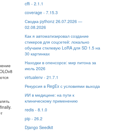
cffi - 2.1.1
coverage - 7.15.3
Сводка pythonz 26.07.2026 —
02.08.2026
Как я автоматизировал создание
стикеров для соцсетей: локально
обучаем стилевую LoRA для SD 1.5 на
30 картинках
Находки в опенсорсе: мир питона за
жение
июль 2026
YOLOv8
ются
virtualenv - 21.7.1
Рекурсия в RegEx с условиями выхода
ИИ в медицине: на пути к
клиническому применению
влять
nally.
redis - 8.1.0
ют
pip - 26.2
Django Seedkit