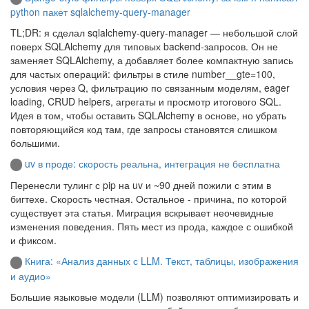
python пакет sqlalchemy-query-manager
TL;DR: я сделал sqlalchemy-query-manager — небольшой слой
поверх SQLAlchemy для типовых backend-запросов. Он не
заменяет SQLAlchemy, а добавляет более компактную запись
для частых операций: фильтры в стиле number__gte=100,
условия через Q, фильтрацию по связанным моделям, eager
loading, CRUD helpers, агрегаты и просмотр итогового SQL.
Идея в том, чтобы оставить SQLAlchemy в основе, но убрать
повторяющийся код там, где запросы становятся слишком
большими.
uv в проде: скорость реальна, интеграция не бесплатна
Перенесли тулинг с pip на uv и ~90 дней пожили с этим в
бигтехе. Скорость честная. Остальное - причина, по которой
существует эта статья. Миграция вскрывает неочевидные
изменения поведения. Пять мест из прода, каждое с ошибкой
и фиксом.
Книга: «Анализ данных с LLM. Текст, таблицы, изображения
и аудио»
Большие языковые модели (LLM) позволяют оптимизировать и