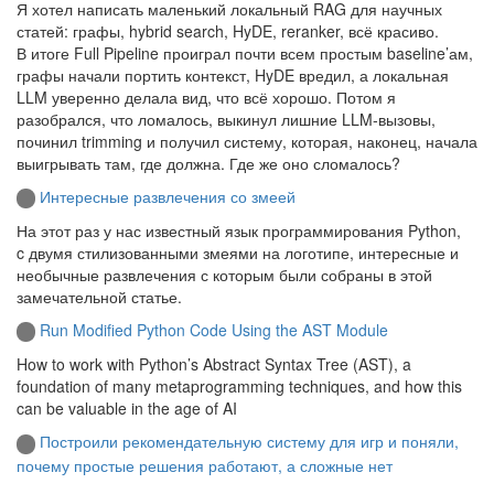
Я хотел написать маленький локальный RAG для научных
статей: графы, hybrid search, HyDE, reranker, всё красиво.
В итоге Full Pipeline проиграл почти всем простым baseline’ам,
графы начали портить контекст, HyDE вредил, а локальная
LLM уверенно делала вид, что всё хорошо. Потом я
разобрался, что ломалось, выкинул лишние LLM‑вызовы,
починил trimming и получил систему, которая, наконец, начала
выигрывать там, где должна. Где же оно сломалось?
Интересные развлечения со змеей
На этот раз у нас известный язык программирования Python,
c двумя стилизованными змеями на логотипе, интересные и
необычные развлечения с которым были собраны в этой
замечательной статье.
Run Modified Python Code Using the AST Module
How to work with Python’s Abstract Syntax Tree (AST), a
foundation of many metaprogramming techniques, and how this
can be valuable in the age of AI
Построили рекомендательную систему для игр и поняли,
почему простые решения работают, а сложные нет