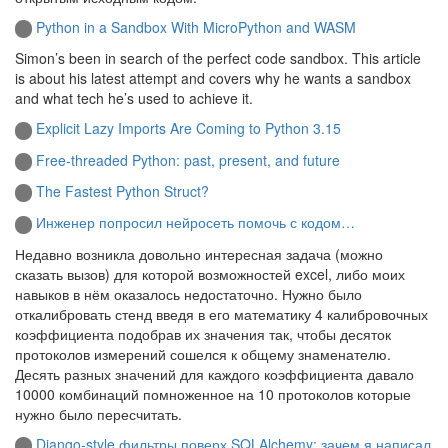
Python in a Sandbox With MicroPython and WASM
Simon’s been in search of the perfect code sandbox. This article
is about his latest attempt and covers why he wants a sandbox
and what tech he’s used to achieve it.
Explicit Lazy Imports Are Coming to Python 3.15
Free-threaded Python: past, present, and future
The Fastest Python Struct?
Инженер попросил нейросеть помочь с кодом…
Недавно возникла довольно интересная задача (можно
сказать вызов) для которой возможностей excel, либо моих
навыков в нём оказалось недостаточно. Нужно было
откалибровать стенд введя в его математику 4 калибровочных
коэффициента подобрав их значения так, чтобы десяток
протоколов измерений сошелся к общему знаменателю.
Десять разных значений для каждого коэффициента давало
10000 комбинаций помноженное на 10 протоколов которые
нужно было пересчитать.
Django-style фильтры поверх SQLAlchemy: зачем я написал