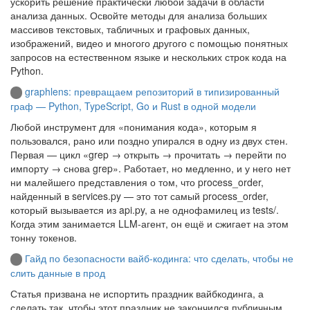
ускорить решение практически любой задачи в области
анализа данных. Освойте методы для анализа больших
массивов текстовых, табличных и графовых данных,
изображений, видео и многого другого с помощью понятных
запросов на естественном языке и нескольких строк кода на
Python.
graphlens: превращаем репозиторий в типизированный
граф — Python, TypeScript, Go и Rust в одной модели
Любой инструмент для «понимания кода», которым я
пользовался, рано или поздно упирался в одну из двух стен.
Первая — цикл «grep → открыть → прочитать → перейти по
импорту → снова grep». Работает, но медленно, и у него нет
ни малейшего представления о том, что process_order,
найденный в services.py — это тот самый process_order,
который вызывается из api.py, а не однофамилец из tests/.
Когда этим занимается LLM-агент, он ещё и сжигает на этом
тонну токенов.
Гайд по безопасности вайб-кодинга: что сделать, чтобы не
слить данные в прод
Статья призвана не испортить праздник вайбкодинга, а
сделать так, чтобы этот праздник не закончился публичным