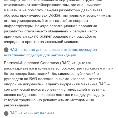
отказавшись от контейнеризации там, где она начинает
мешать, а не помогать.Каждый разработчик давно знает
обо всех преимуществах Docker: мы привыкли воспринимать
его как универсальный ответ на любые вопросы
инфраструктуры. Некогда революционная парадигма
разработки стала чем‑то обыденным и сегодня часто
принимается как no‑brainer решение при разработке
очередного проекта на локальной машине.
RAG не только для вопросов и ответов: почему он
естественно подходит для рекомендаций
Retrieval-Augmented Generation (RAG) чаще всего
рассматривается в контексте вопросно-ответных систем и чат-
ботов поверх базы знаний. Большинство публикаций и
руководств по RAG посвящено схеме «вопрос – ответ с
опорой на документы». Однако внутренняя механика RAG –
семантический поиск в сочетании с генерацией ответа на
основе найденного – хорошо ложится и на другую задачу,
которую традиционно решают иными методами: на
рекомендации.
RAG на кончиках пальцев