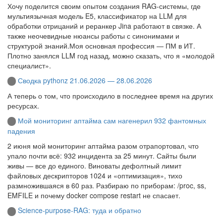
Хочу поделится своим опытом создания RAG-системы, где
мультиязычная модель E5, классификатор на LLM для
обработки отрицаний и реранкер Jina работают в связке. А
также неочевидные нюансы работы с синонимами и
структурой знаний.Моя основная профессия — ПМ в ИТ.
Плотно занялся LLM год назад, можно сказать, что я «молодой
специалист».
Сводка pythonz 21.06.2026 — 28.06.2026
А теперь о том, что происходило в последнее время на других
ресурсах.
Мой мониторинг аптайма сам нагенерил 932 фантомных
падения
2 июня мой мониторинг аптайма разом отрапортовал, что
упало почти всё: 932 инцидента за 25 минут. Сайты были
живы — все до единого. Виноваты дефолтный лимит
файловых дескрипторов 1024 и «оптимизация», тихо
размножившаяся в 60 раз. Разбираю по приборам: /proc, ss,
EMFILE и почему docker compose restart не спасает.
Science‑purpose‑RAG: туда и обратно