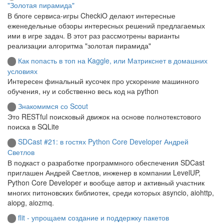
"Золотая пирамида"
В блоге сервиса-игры CheckiO делают интересные
еженедельные обзоры интересных решений предлагаемых
ими в игре задач. В этот раз рассмотрены варианты
реализации алгоритма "золотая пирамида"
Как попасть в топ на Kaggle, или Матрикснет в домашних
условиях
Интересен финальный кусочек про ускорение машинного
обучения, ну и собственно весь код на python
Знакомимся со Scout
Это RESTful поисковый движок на основе полнотекстового
поиска в SQLite
SDCast #21: в гостях Python Core Developer Андрей
Светлов
В подкаст о разработке программного обеспечения SDCast
приглашен Андрей Светлов, инженер в компании LevelUP,
Python Core Developer и вообще автор и активный участник
многих питоновских библиотек, среди которых asyncio, aiohttp,
aiopg, aiozmq.
flit - упрощаем создание и поддержку пакетов