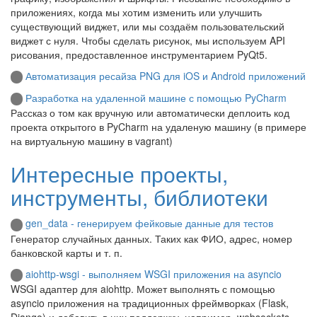
приложениях, когда мы хотим изменить или улучшить
существующий виджет, или мы создаём пользовательский
виджет с нуля. Чтобы сделать рисунок, мы используем API
рисования, предоставленное инструментарием PyQt5.
Автоматизация ресайза PNG для iOS и Android приложений
Разработка на удаленной машине с помощью PyCharm
Рассказ о том как вручную или автоматически деплоить код
проекта открытого в PyCharm на удаленую машину (в примере
на виртуальную машину в vagrant)
Интересные проекты,
инструменты, библиотеки
gen_data - генерируем фейковые данные для тестов
Генератор случайных данных. Таких как ФИО, адрес, номер
банковской карты и т. п.
aiohttp-wsgi - выполняем WSGI приложения на asyncio
WSGI адаптер для aiohttp. Может выполнять с помощью
asyncio приложения на традиционных фреймворках (Flask,
Django) и добавить в них поддержку, например, websockets