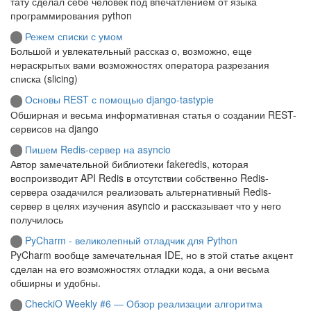
тату сделал себе человек под впечатлением от языка
программирования python
Режем списки с умом
Большой и увлекательный рассказ о, возможно, еще
нераскрытых вами возможностях оператора разрезания
списка (slicing)
Основы REST с помощью django-tastypie
Обширная и весьма информативная статья о создании REST-
сервисов на django
Пишем Redis-сервер на asyncio
Автор замечательной библиотеки fakeredis, которая
воспроизводит API Redis в отсутствии собственно Redis-
сервера озадачился реализовать альтернативный Redis-
сервер в целях изучения asyncio и рассказывает что у него
получилось
PyCharm - великолепный отладчик для Python
PyCharm вообще замечательная IDE, но в этой статье акцент
сделан на его возможностях отладки кода, а они весьма
обширны и удобны.
CheckiO Weekly #6 ― Обзор реализации алгоритма