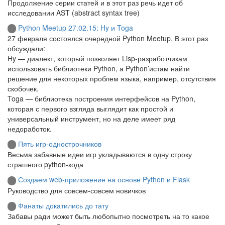
Продолжение серии статей и в этот раз речь идет об
исследовании AST (abstract syntax tree)
Python Meetup 27.02.15: Hy и Toga
27 февраля состоялся очередной Python Meetup. В этот раз
обсуждали:
Hy — диалект, который позволяет Lisp-разработчикам
использовать библиотеки Python, а Python’истам найти
решение для некоторых проблем языка, например, отсутствия
скобочек.
Toga — библиотека построения интерфейсов на Python,
которая с первого взгляда выглядит как простой и
универсальный инструмент, но на деле имеет ряд
недоработок.
Пять игр-однострочников
Весьма забавные идеи игр укладываются в одну строку
страшного python-кода
Создаем web-приложение на основе Python и Flask
Руководство для совсем-совсем новичков
Фанаты докатились до тату
Забавы ради может быть любопытно посмотреть на то какое