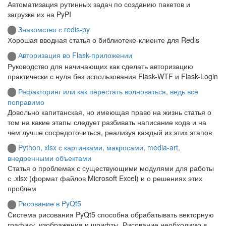
Автоматизация рутинных задач по созданию пакетов и
загрузке их на PyPI
Знакомство с redis-py
Хорошая вводная статья о библиотеке-клиенте для Redis
Авторизация во Flask-приложении
Руководство для начинающих как сделать авторизацию
практически с нуля без использования Flask-WTF и Flask-Login
Рефакторинг или как перестать волноваться, ведь все
поправимо
Довольно капитанская, но имеющая право на жизнь статья о
том на какие этапы следует разбивать написание кода и на
чем лучше сосредоточиться, реализуя каждый из этих этапов
Python, xlsx с картинками, макросами, media-art,
внедренными объектами
Статья о проблемах с существующими модулями для работы
с .xlsx (формат файлов Microsoft Excel) и о решениях этих
проблем
Рисование в PyQt5
Система рисования PyQt5 способна обрабатывать векторную
графику, изображения и шрифты. Рисование необходимо в