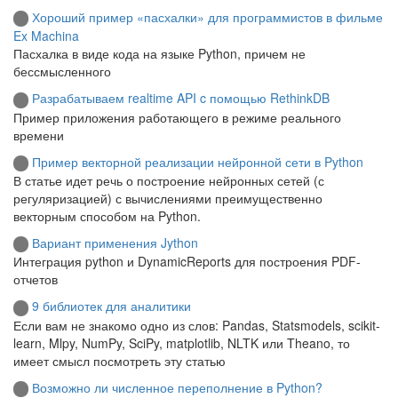
Хороший пример «пасхалки» для программистов в фильме
Ex Machina
Пасхалка в виде кода на языке Python, причем не
бессмысленного
Разрабатываем realtime API c помощью RethinkDB
Пример приложения работающего в режиме реального
времени
Пример векторной реализации нейронной сети в Python
В статье идет речь о построение нейронных сетей (с
регуляризацией) с вычислениями преимущественно
векторным способом на Python.
Вариант применения Jython
Интеграция python и DynamicReports для построения PDF-
отчетов
9 библиотек для аналитики
Если вам не знакомо одно из слов: Pandas, Statsmodels, scikit-
learn, Mlpy, NumPy, SciPy, matplotlib, NLTK или Theano, то
имеет смысл посмотреть эту статью
Возможно ли численное переполнение в Python?