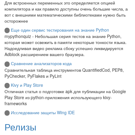
Для встроенных переменных это определяется опцией
компилятора и как правило доступны очень большие числа, а
вот с внешними математическими библиотеками нужно быть
осторожнее
Еще один сервис тестирования на знание Python
mypythonquiz - Небольшая серия тестов на знание Python,
которая может освежить в памяти некоторые тонкости языка.
Надоедливая видео реклама сбоку успешно ликвидируется
Adblock расширением вашего браузера.
Сравнение анализаторов кода
Сравнительная таблица инструментов QuantifiedCod, PEP8,
PyChecker, PyFlakes и PyLint
Kivy и Play Store
Отличная статья о подготовке apk для публикации на Google
Play Store из python-приложения использующего kivy-
frameworks
Исследование защиты Wing IDE
Релизы