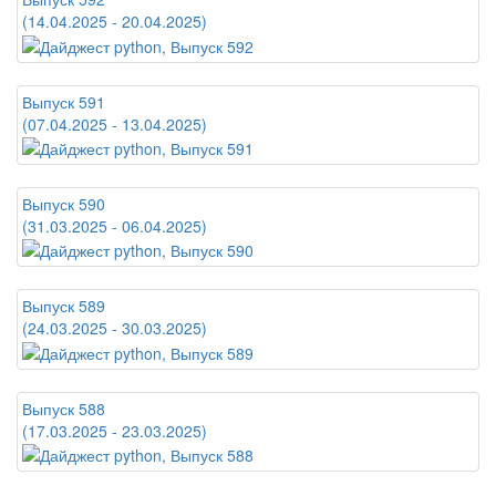
(14.04.2025 - 20.04.2025)
Выпуск 591
(07.04.2025 - 13.04.2025)
Выпуск 590
(31.03.2025 - 06.04.2025)
Выпуск 589
(24.03.2025 - 30.03.2025)
Выпуск 588
(17.03.2025 - 23.03.2025)