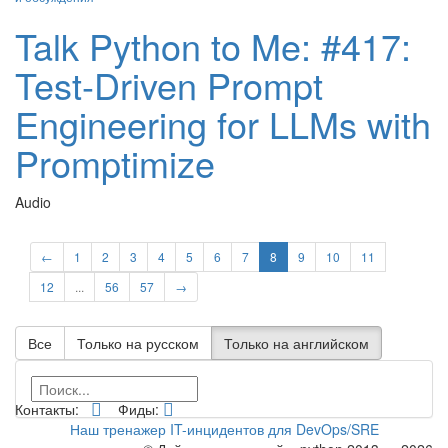
Talk Python to Me: #417:
Test-Driven Prompt
Engineering for LLMs with
Promptimize
Audio
←
1
2
3
4
5
6
7
8
9
10
11
12
...
56
57
→
Все
Только на русском
Только на английском
Контакты:
Фиды:
Наш тренажер IT-инцидентов для DevOps/SRE