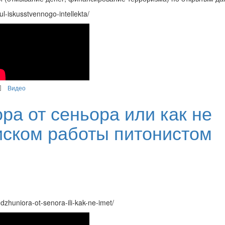
-iskusstvennogo-intellekta/
Видео
ра от сеньора или как не
иском работы питонистом
zhuniora-ot-senora-ili-kak-ne-imet/