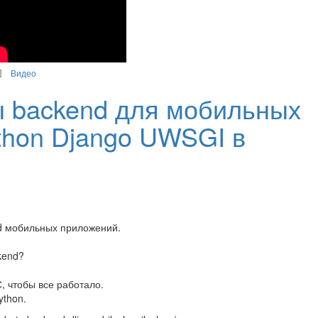
Видео
ы backend для мобильных
thon Django UWSGI в
nd мобильных приложений.
kend?
С, чтобы все работало.
ython.