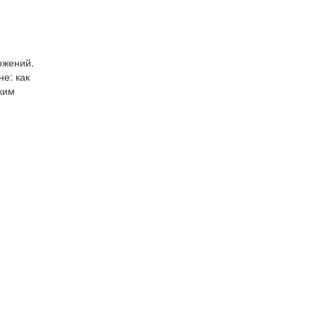
ожений.
е: как
ким