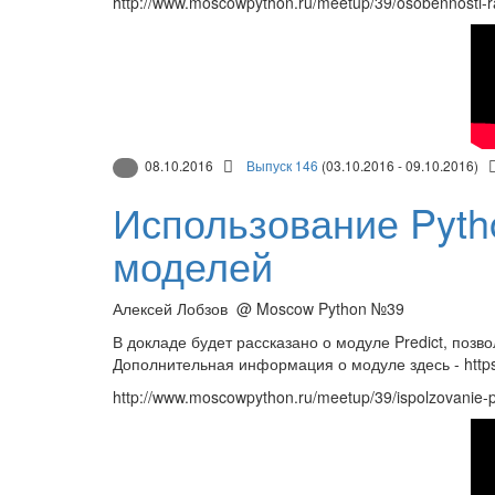
http://www.moscowpython.ru/meetup/39/osobennosti-ra
08.10.2016
Выпуск 146
(03.10.2016 - 09.10.2016)
Использование Pyth
моделей
Алексей Лобзов @ Moscow Python №39
В докладе будет рассказано о модуле Predict, поз
Дополнительная информация о модуле здесь - https:
http://www.moscowpython.ru/meetup/39/ispolzovanie-p