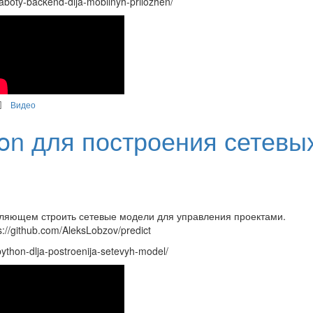
boty-backend-dlja-mobilnyh-prilozhen/
Видео
on для построения сетевы
воляющем строить сетевые модели для управления проектами.
//github.com/AleksLobzov/predict
ython-dlja-postroenija-setevyh-model/