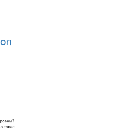
hon
троены?
а также