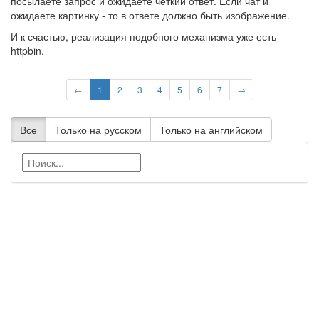
посылаете запрос и ожидаете четкий ответ. Если чат и
ожидаете картинку - то в ответе должно быть изображение.
И к счастью, реализация подобного механизма уже есть -
httpbin.
←
1
2
3
4
5
6
7
→
Все
Только на русском
Только на английском