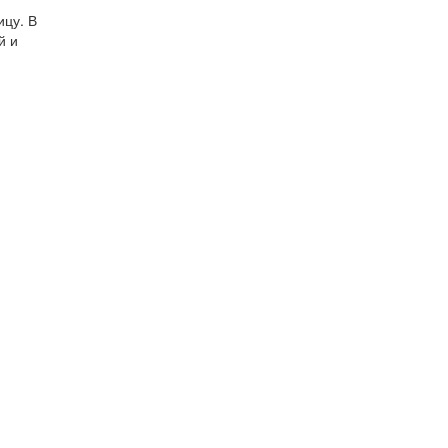
ицу. В
й и