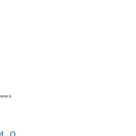
ков в
, о