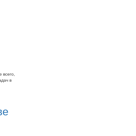
 всего,
адач в
ве