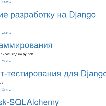
Статьи
ие разработку на Django
Статьи
раммирования
писать код на python
Статьи
-тестирования для Djang
ов
Статьи
sk-SQLAlchemy