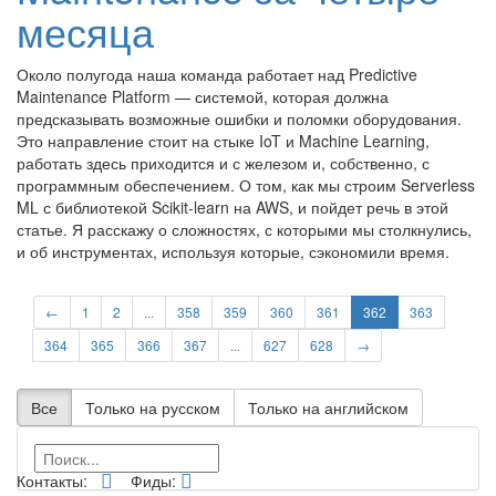
месяца
Около полугода наша команда работает над Predictive
Maintenance Platform — системой, которая должна
предсказывать возможные ошибки и поломки оборудования.
Это направление стоит на стыке IoT и Machine Learning,
работать здесь приходится и с железом и, собственно, с
программным обеспечением. О том, как мы строим Serverless
ML с библиотекой Scikit-learn на AWS, и пойдет речь в этой
статье. Я расскажу о сложностях, с которыми мы столкнулись,
и об инструментах, используя которые, сэкономили время.
←
1
2
...
358
359
360
361
362
363
364
365
366
367
...
627
628
→
Все
Только на русском
Только на английском
Контакты:
Фиды: