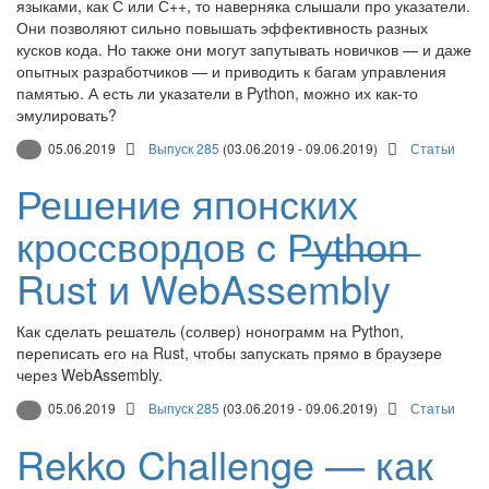
языками, как С или С++, то наверняка слышали про указатели.
Они позволяют сильно повышать эффективность разных
кусков кода. Но также они могут запутывать новичков — и даже
опытных разработчиков — и приводить к багам управления
памятью. А есть ли указатели в Python, можно их как-то
эмулировать?
05.06.2019
Выпуск 285
(03.06.2019 - 09.06.2019)
Статьи
Решение японских
кроссвордов c P̶y̶t̶h̶o̶̶n̶
Rust и WebAssembly
Как сделать решатель (солвер) нонограмм на Python,
переписать его на Rust, чтобы запускать прямо в браузере
через WebAssembly.
05.06.2019
Выпуск 285
(03.06.2019 - 09.06.2019)
Статьи
Rekko Challenge — как