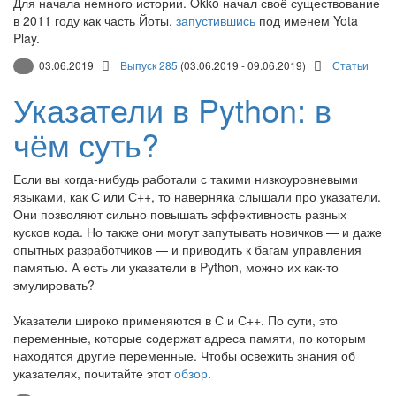
Для начала немного истории. Okko начал своё существование
в 2011 году как часть Йоты,
запустившись
под именем Yota
Play.
03.06.2019
Выпуск 285
(03.06.2019 - 09.06.2019)
Статьи
Указатели в Python: в
чём суть?
Если вы когда-нибудь работали с такими низкоуровневыми
языками, как С или С++, то наверняка слышали про указатели.
Они позволяют сильно повышать эффективность разных
кусков кода. Но также они могут запутывать новичков — и даже
опытных разработчиков — и приводить к багам управления
памятью. А есть ли указатели в Python, можно их как-то
эмулировать?
Указатели широко применяются в С и С++. По сути, это
переменные, которые содержат адреса памяти, по которым
находятся другие переменные. Чтобы освежить знания об
указателях, почитайте этот
обзор
.