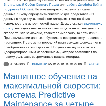
Виртуальный Собор Святого Павла
или
работу Джеффа Вейча
по древней Остии
). Но мне интересно «озвучить» сами
данные. Я хочу определить синтаксис для представления
данных в виде звука, чтобы эти алгоритмы можно было
использовать в исторической науке. Друкер сказал
знаменитую
фразу
, что «данные» — это на самом деле не то, что дано, а
скорее то, что захвачено, трансформировано, то есть 'capta'.
При озвучивании данных я буквально воспроизвожу прошлое в
настоящем. Поэтому на передний план выходят допущения и
преобразования этих данных. Полученные звуки являются
«деформированным исполнением», которое заставляет по-
новому услышать современные пласты истории.
31.05.2019
Выпуск 284
(27.05.2019 - 02.06.2019)
Статьи
Машинное обучение на
максимальной скорости:
система Predictive
Maintenance за четыре