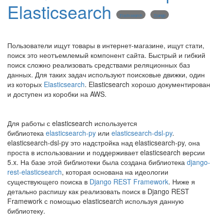
Elasticsearch
Elasticsearch
Django
Пользователи ищут товары в интернет-магазине, ищут стати,
поиск это неотъемлемый компонент сайта. Быстрый и гибкий
поиск сложно реализовать средствами реляционных баз
данных. Для таких задач используют поисковые движки, один
из которых
Elasticsearch
. Elasticsearch хорошо документирован
и доступен из коробки на AWS.
Для работы с elasticsearch используется
библиотека
elasticsearch-py
или
elasticsearch-dsl-py
.
elasticsearch-dsl-py это надстройка над elasticsearch-py, она
проста в использовании и поддерживает elasticsearch версии
5.x. На базе этой библиотеки была создана библиотека
django-
rest-elasticsearch
, которая основана на идеологии
существующего поиска в
Django REST Framework
. Ниже я
детально распишу как реализовать поиск в Django REST
Framework с помощью elasticsearch используя данную
библиотеку.