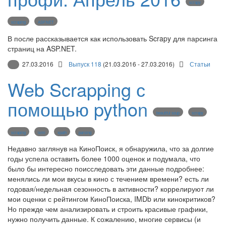
scrapy
scraping
ASP.NET
В после рассказывается как использовать Scrapy для парсинга
страниц на ASP.NET.
27.03.2016
Выпуск 118
(21.03.2016 - 27.03.2016)
Статьи
Web Scrapping с
помощью python
beautiful soup
scrapy
scraping
lxml
xpath
parsing
Недавно заглянув на КиноПоиск, я обнаружила, что за долгие
годы успела оставить более 1000 оценок и подумала, что
было бы интересно поисследовать эти данные подробнее:
менялись ли мои вкусы в кино с течением времени? есть ли
годовая/недельная сезонность в активности? коррелируют ли
мои оценки с рейтингом КиноПоиска, IMDb или кинокритиков?
Но прежде чем анализировать и строить красивые графики,
нужно получить данные. К сожалению, многие сервисы (и