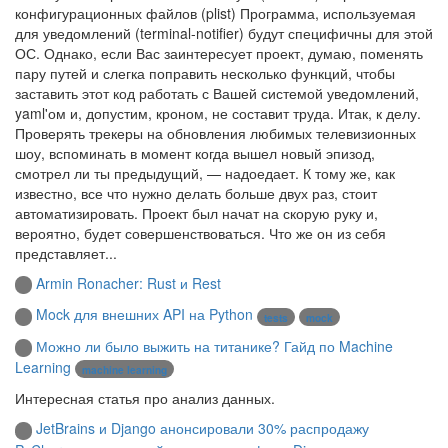
конфигурационных файлов (plist) Программа, используемая
для уведомлений (terminal-notifier) будут специфичны для этой
ОС. Однако, если Вас заинтересует проект, думаю, поменять
пару путей и слегка поправить несколько функций, чтобы
заставить этот код работать с Вашей системой уведомлений,
yaml'ом и, допустим, кроном, не составит труда. Итак, к делу.
Проверять трекеры на обновления любимых телевизионных
шоу, вспоминать в момент когда вышел новый эпизод,
смотрел ли ты предыдущий, — надоедает. К тому же, как
известно, все что нужно делать больше двух раз, стоит
автоматизировать. Проект был начат на скорую руку и,
вероятно, будет совершенствоваться. Что же он из себя
представляет...
Armin Ronacher: Rust и Rest
Mock для внешних API на Python
tests
mock
Можно ли было выжить на титанике? Гайд по Machine
Learning
machine learning
Интересная статья про анализ данных.
JetBrains и Django анонсировали 30% распродажу