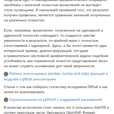
проблемы с конечной точностью вычислений не выглядят
столь пугающими. И наилучшей проверкой того, что результат
получен правильно, является сравнение значений полученных
на различных точностях.
Если, например, вычисления, полученные на одинарной и
удвоенной точностях совпадают, то создается чувство
уверенности в результате, по крайней мере с точностью
сопоставимой с одинарной. Здесь, я бы хотел привести один
интересный пример, демонстрирующий, что даже
в сравнительно несложной арифметической задаче подобная
устойчивость при переменной точности представления чисел
не может служить основанием для такой уверенности.
Рейтинг используемых pandas, numpy and scipy функций и
модулей в github репозиториях
Статья о том как собирать статистику исходников Github и как
затем ее анализировать
Cериалокачалка на python3 с поддержкой расширений
В качестве вступления стоит сказать что я пользуюсь macOS и
потому некоторые части: Автозапуск (launchd) Формат