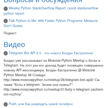
Weekly Python StackOverflow Report: (xxvii) stackoverflow
python report
Talk Python to Me: #66 Faster Python Programs: Measure,
Don't Guess
Подкаст
Видео
Telegram Bot API 2 0 - что нового Богдан Евстратенко
Богдан уже рассказывал на Moscow Python Meetup о ботах в
Telegram. На этот раз его доклад будет посвящён совершенно
новому API мессенджера. Богдан Евстратенко @ Moscow
Python Meetup 36 Слайды:
http://www.moscowpython.ru/meetup/36/telegram-bot-api2/ См.
также "Боты в telegram. Зачем они нужны?":
http://www.moscowpython.ru/meetup/31/boty-v-telegram-zachem-
oni-nuzhny/
Push, или Как разрядить чужой телефон