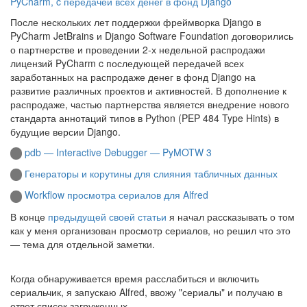
PyCharm, c передачей всех денег в фонд Django
После нескольких лет поддержки фреймворка Django в
PyCharm JetBrains и Django Software Foundation договорились
о партнерстве и проведении 2-х недельной распродажи
лицензий PyCharm c последующей передачей всех
заработанных на распродаже денег в фонд Django на
развитие различных проектов и активностей. В дополнение к
распродаже, частью партнерства является внедрение нового
стандарта аннотаций типов в Python (PEP 484 Type Hints) в
будущие версии Django.
pdb — Interactive Debugger — PyMOTW 3
Генераторы и корутины для слияния табличных данных
Workflow просмотра сериалов для Alfred
В конце
предыдущей своей статьи
я начал рассказывать о том
как у меня организован просмотр сериалов, но решил что это
— тема для отдельной заметки.
Когда обнаруживается время расслабиться и включить
сериальчик, я запускаю Alfred, ввожу "сериалы" и получаю в
ответ список загруженных.