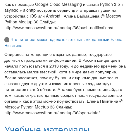
Как с помощью Google Cloud Messaging и связки Python 3.5 +
asyncio + aiohttp построить сервис для отправки пушей на
устройства с iOS или Android . Алина Баймашева @ Moscow
Python Meetup 36 Слайды:
http://www.moscowpython.ru/meetup/36/push-notifications/
Что питонист может сделать с открытыми данными Елена
Никитина
Опираясь на концепцию открытых данных, государство
делится с гражданами информацией. В России концепцией
начали пользоваться в 2013 году, и до недавнего времени она
оставалась малоизвестной, хотя в мире давно популярна.
Елена расскажет, почему Python и открытые данные тесно
связаны друг с другом и какие интересные задачи ждут
питонистов в этой области. А также будет немного инсайда о
том, какие открытые данные создают наши государственные
органы и как в этом можно поучаствовать. Елена Никитина @
Moscow Python Meetup 36 Слайды:
http://www.moscowpython.ru/meetup/36/open-data/
Учебные материалы