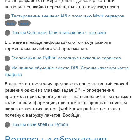
Новая разработка в мире Python - деббагер, который
позволяет спокойно перемещаться по стэку взад назад
Тестирование внешних API с помощью Mock серверов
tests
mock
Пишем Command Line приложения с цветами
В статье вы найде информацию о том кк управлять
терминалом из любого CLI приложения.
Геолокация на Python используя несколько сервисов
Машинное обучение вместо DPI. Строим классификатор
трафика
В данной статье я хочу предложить альтернативный способ
решения одной из главных задач DPI – определения
протокола прикладного уровня – на основе очень маленького
количества информации, при этом не сверяясь со списком
широко известных портов (well-known ports) и не глядя в
полезную нагрузку пакетов. Вообще.
Пишем свой shell на Python
Вопросы и обсуждения