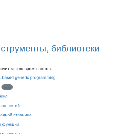
нструменты, библиотеки
чит кэш во время тестов.
us-based generic programming
k
tests
екул
 соц. сетей
а одной странице
ля функций
 в пакетах