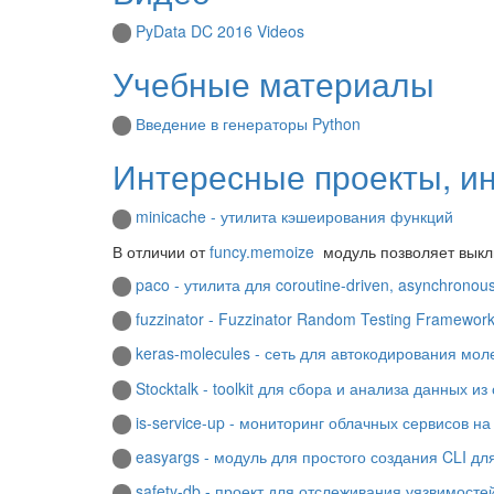
PyData DC 2016 Videos
Учебные материалы
Введение в генераторы Python
Интересные проекты, и
minicache - утилита кэшеирования функций
В отличии от
funcy.memoize
модуль позволяет выклю
paco - утилита для coroutine-driven, asynchrono
fuzzinator - Fuzzinator Random Testing Framewor
keras-molecules - сеть для автокодирования мол
Stocktalk - toolkit для сбора и анализа данных из
is-service-up - мониторинг облачных сервисов н
easyargs - модуль для простого создания CLI д
safety-db - проект для отслеживания уязвимостей