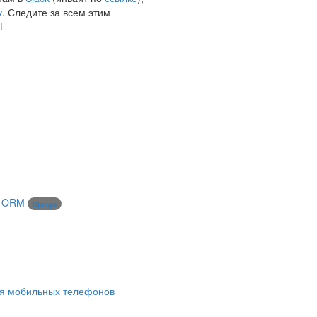
у
. Следите за всем этим
t
o ORM
Django
ля мобильных телефонов