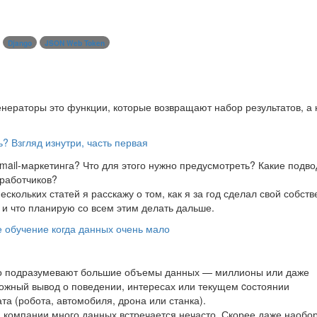
Django
JSON Web Token
Генераторы это функции, которые возвращают набор результатов, а 
ь? Взгляд изнутри, часть первая
mail-маркетинга? Что для этого нужно предусмотреть? Какие подв
зработчиков?
скольких статей я расскажу о том, как я за год сделал свой собст
к и что планирую со всем этим делать дальше.
е обучение когда данных очень мало
чно подразумевают большие объемы данных — миллионы или даже
ложный вывод о поведении, интересах или текущем cостоянии
та (робота, автомобиля, дрона или станка).
 компании много данных встречается нечасто. Скорее даже наобо