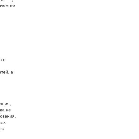
ичем не
а с
тей, а
ания,
да не
рования,
ных
рс