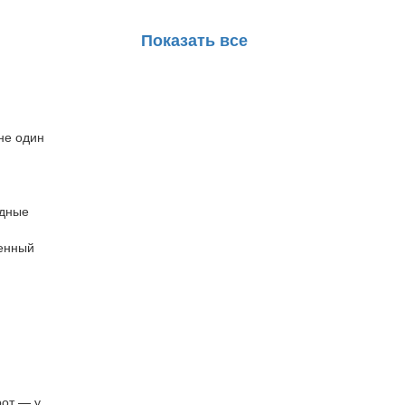
Показать все
не один
одные
венный
рот — у