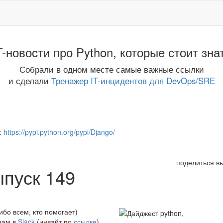
T-новости про Python, которые стоит зна
Собрали в одном месте самые важные ссылки
и сделали
Тренажер IT-инцидентов для DevOps/SRE
:
https://pypi.python.org/pypi/Django/
поделиться в
ыпуск 149
ибо всем, кто помогает)
нам в
Slack
(инвайт по
ссылке
),