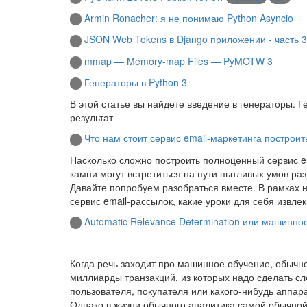
Armin Ronacher: я не понимаю Python Asyncio
JSON Web Tokens в Django приложении - часть 3
mmap — Memory-map Files — PyMOTW 3
Генераторы в Python 3
В этой статье вы найдете введение в генераторы. 
результат
Что нам стоит сервис email-маркетинга построит
Насколько сложно построить полноценный сервис e
камни могут встретиться на пути пытливых умов ра
Давайте попробуем разобраться вместе. В рамках не
сервис email-рассылок, какие уроки для себя извле
Automatic Relevance Determination или машинно
Когда речь заходит про машинное обучение, обы
миллиарды транзакций, из которых надо сделать с
пользователя, покупателя или какого-нибудь аппара
Однако в жизни обычного аналитика самой обычной