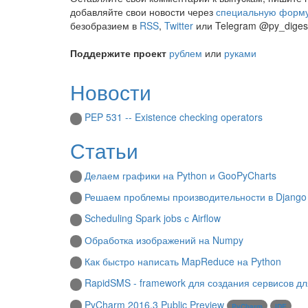
добавляйте свои новости через
специальную форм
безобразием в
RSS
,
Twitter
или Telegram @py_diges
Поддержите проект
рублем
или
руками
Новости
PEP 531 -- Existence checking operators
Статьи
Делаем графики на Python и GooPyCharts
Решаем проблемы производительности в Djang
Scheduling Spark jobs с Airflow
Обработка изображений на Numpy
Как быстро написать MapReduce на Python
RapidSMS - framework для создания сервисов д
PyCharm 2016.3 Public Preview
PyCharm
IDE