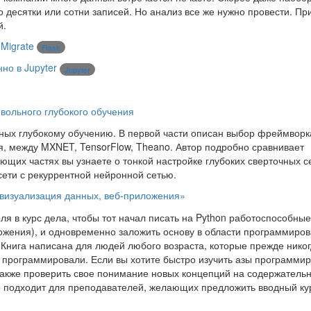
 десятки или сотни записей. Но анализ все же нужно провести. Пр
й.
Migrate
Flask
но в Jupyter
Jupyter
вольного глубокого обучения
ных глубокому обучению. В первой части описан выбор фреймворк
я, между MXNET, TensorFlow, Theano. Автор подробно сравнивает
ющих частях вы узнаете о тонкой настройке глубоких сверточных се
сети с рекуррентной нейронной сетью.
 визуализация данных, веб-приложения»
ля в курс дела, чтобы тот начал писать на Python работоспособные
ожения), и одновременно заложить основу в области программиров
 Книга написана для людей любого возраста, которые прежде никог
 программировали. Если вы хотите быстро изучить азы программи
 также проверить свое понимание новых концепций на содержатель
но подходит для преподавателей, желающих предложить вводный ку