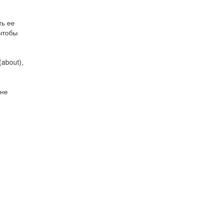
ть ее
 чтобы
about),
 не