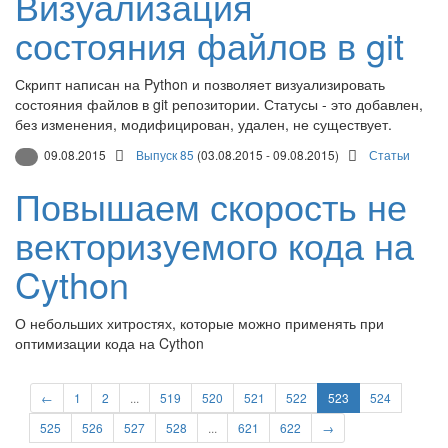
Визуализация
состояния файлов в git
Скрипт написан на Python и позволяет визуализировать
состояния файлов в git репозитории. Статусы - это добавлен,
без изменения, модифицирован, удален, не существует.
09.08.2015
Выпуск 85
(03.08.2015 - 09.08.2015)
Статьи
Повышаем скорость не
векторизуемого кода на
Cython
О небольших хитростях, которые можно применять при
оптимизации кода на Cython
←
1
2
...
519
520
521
522
523
524
525
526
527
528
...
621
622
→