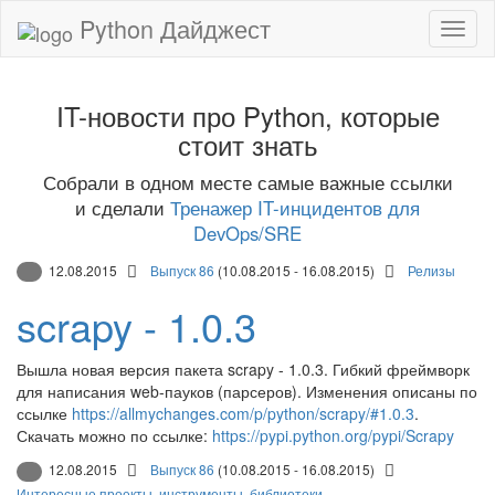
Python Дайджест
IT-новости про Python, которые
стоит знать
Собрали в одном месте самые важные ссылки
и сделали
Тренажер IT-инцидентов для
DevOps/SRE
12.08.2015
Выпуск 86
(10.08.2015 - 16.08.2015)
Релизы
scrapy - 1.0.3
Вышла новая версия пакета scrapy - 1.0.3. Гибкий фреймворк
для написания web-пауков (парсеров). Изменения описаны по
ссылке
https://allmychanges.com/p/python/scrapy/#1.0.3
.
Скачать можно по ссылке:
https://pypi.python.org/pypi/Scrapy
12.08.2015
Выпуск 86
(10.08.2015 - 16.08.2015)
Интересные проекты, инструменты, библиотеки