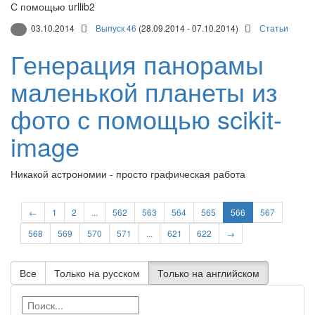
С помощью urllib2
03.10.2014
Выпуск 46
(28.09.2014 - 07.10.2014)
Статьи
Генерация панорамы
маленькой планеты из
фото с помощью scikit-
image
Никакой астрономии - просто графическая работа
←
1
2
...
562
563
564
565
566
567
568
569
570
571
...
621
622
→
Все
Только на русском
Только на английском