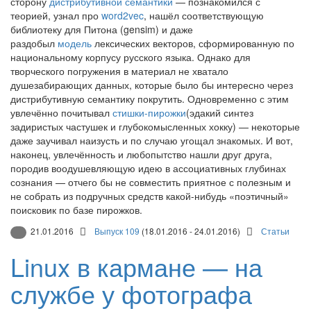
сторону
дистрибутивной семантики
— познакомился с
теорией, узнал про
word2vec
, нашёл соответствующую
библиотеку для Питона (gensim) и даже
раздобыл
модель
лексических векторов, сформированную по
национальному корпусу русского языка. Однако для
творческого погружения в материал не хватало
душезабирающих данных, которые было бы интересно через
дистрибутивную семантику покрутить. Одновременно с этим
увлечённо почитывал
стишки-пирожки
(эдакий синтез
задиристых частушек и глубокомысленных хокку) — некоторые
даже заучивал наизусть и по случаю угощал знакомых. И вот,
наконец, увлечённость и любопытство нашли друг друга,
породив воодушевляющую идею в ассоциативных глубинах
сознания — отчего бы не совместить приятное с полезным и
не собрать из подручных средств какой-нибудь «поэтичный»
поисковик по базе пирожков.
21.01.2016
Выпуск 109
(18.01.2016 - 24.01.2016)
Статьи
Linux в кармане — на
службе у фотографа