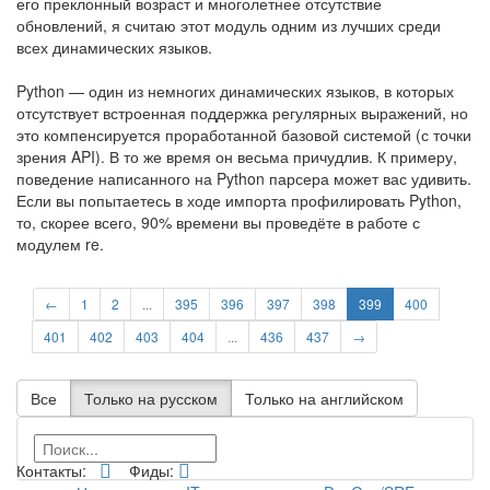
его преклонный возраст и многолетнее отсутствие
обновлений, я считаю этот модуль одним из лучших среди
всех динамических языков.
Python — один из немногих динамических языков, в которых
отсутствует встроенная поддержка регулярных выражений, но
это компенсируется проработанной базовой системой (с точки
зрения API). В то же время он весьма причудлив. К примеру,
поведение написанного на Python парсера может вас удивить.
Если вы попытаетесь в ходе импорта профилировать Python,
то, скорее всего, 90% времени вы проведёте в работе с
модулем re.
←
1
2
...
395
396
397
398
399
400
401
402
403
404
...
436
437
→
Все
Только на русском
Только на английском
Контакты:
Фиды: