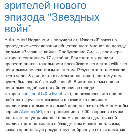
зрителей нового
эпизода “Звездных
войн”
Hello, Habr! Недавно мы получили от “Известий” заказ на
проведение исследования общественного мнения по поводу
фильма «Звёздные войны: Пробуждение Силы», премьера
которого состоялась 17 декабря. Для этого мы решили
провести анализ тональности российского сегмента Twitter по
нескольким релевантным хэштегам. Результата от нас ждали
всего через 3 дня (и это в самом конце года!), поэтому нам
нужен был очень быстрый способ. В интернете мы нашли
несколько подобных онлайн-сервисов (среди
которых
sentiment140
и
tweet_viz
), но оказалось, что они не
работают с русским языком и по каким-то причинам
анализируют только маленький процент твитов. Нам помог бы
сервис
AlchemyAPI
, но ограничение в 1000 запросов в сутки
нас также не устраивало. Тогда мы решили сделать свой
анализатор тональности с блэк-джеком и всем остальным,
создав простенькую рекурентную нейронную сеть с памятью.