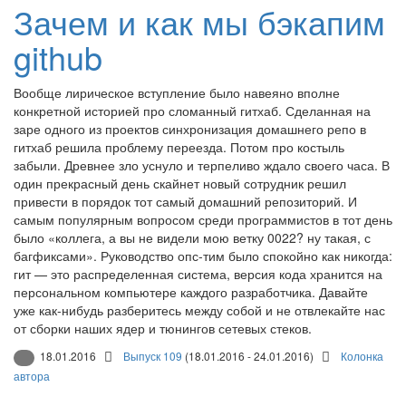
Зачем и как мы бэкапим
github
Вообще лирическое вступление было навеяно вполне
конкретной историей про сломанный гитхаб. Сделанная на
заре одного из проектов синхронизация домашнего репо в
гитхаб решила проблему переезда. Потом про костыль
забыли. Древнее зло уснуло и терпеливо ждало своего часа. В
один прекрасный день скайнет новый сотрудник решил
привести в порядок тот самый домашний репозиторий. И
самым популярным вопросом среди программистов в тот день
было «коллега, а вы не видели мою ветку 0022? ну такая, с
багфиксами». Руководство опс-тим было спокойно как никогда:
гит — это распределенная система, версия кода хранится на
персональном компьютере каждого разработчика. Давайте
уже как-нибудь разберитесь между собой и не отвлекайте нас
от сборки наших ядер и тюнингов сетевых стеков.
18.01.2016
Выпуск 109
(18.01.2016 - 24.01.2016)
Колонка
автора