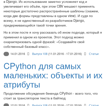
в Django. Их использование заметно усложняет код и
увеличивает его объём, при этом CBV мешают применять
некоторые достаточно распространённые шаблоны (скажем,
когда две формы представлены в одном view). И судя по
всему, я не единственный из разработчиков Django,
придерживающийся такой точки зрения.
Но в этом посте я хочу рассказать об ином подходе, который я
применил в одном из проектов. Этот подход можно
охарактеризовать одной фразой: «Создавайте свой
собственный базовый класс».
14.01.2016
Выпуск 108
(11.01.2016 - 17.01.2016)
Статьи
CPython для самых
маленьких: объекты и их
атрибуты
Продолжение обсуждения бекенда CPython - всего того, что
стоит за транслятором текста в байткод
12.01.2016
Выпуск 108
(11.01.2016 - 17.01.2016)
Статьи