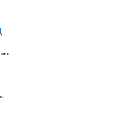
д
авить
нты