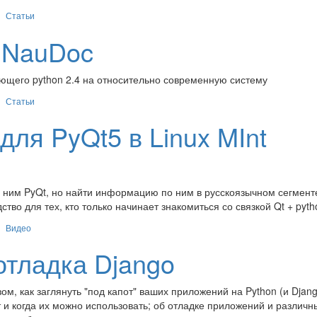
Статьи
 NauDoc
ющего python 2.4 на относительно современную систему
Статьи
ля PyQt5 в Linux MInt
 с ним PyQt, но найти информацию по ним в русскоязычном сегмен
тво для тех, кто только начинает знакомиться со связкой Qt + pyth
Видео
тладка Django
м, как заглянуть "под капот" ваших приложений на Python (и Djang
и когда их можно использовать; об отладке приложений и различн