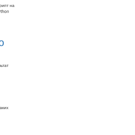
рипт на
ython
ю
ьтат
аких