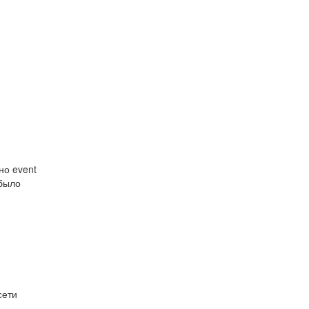
но event
 было
сети