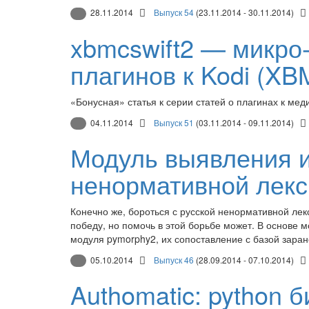
28.11.2014
Выпуск 54
(23.11.2014 - 30.11.2014)
xbmcswift2 — микро
плагинов к Kodi (XB
«Бонусная» статья к серии статей о плагинах к ме
04.11.2014
Выпуск 51
(03.11.2014 - 09.11.2014)
Модуль выявления и
ненормативной лекс
Конечно же, бороться с русской ненормативной ле
победу, но помочь в этой борьбе может. В основе 
модуля pymorphy2, их сопоставление с базой заран
05.10.2014
Выпуск 46
(28.09.2014 - 07.10.2014)
Authomatic: python 