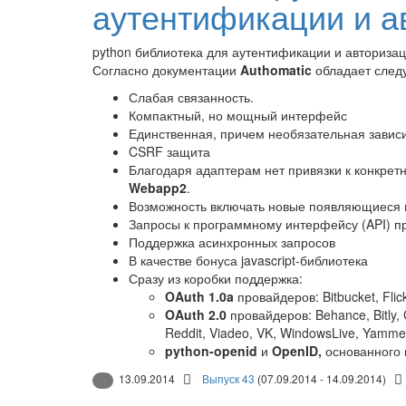
аутентификации и а
python библиотека для аутентификации и авторизац
Согласно документации
Authomatic
обладает след
Слабая связанность.
Компактный, но мощный интерфейс
Единственная, причем необязательная завис
CSRF защита
Благодаря адаптерам нет привязки к конкре
Webapp2
.
Возможность включать новые появляющиеся 
Запросы к программному интерфейсу (API) п
Поддержка асинхронных запросов
В качестве бонуса javascript-библиотека
Сразу из коробки поддержка:
OAuth 1.0a
провайдеров: Bitbucket, Flic
OAuth 2.0
провайдеров: Behance, Bitly, 
Reddit, Viadeo, VK, WindowsLive, Yamme
python-openid
и
OpenID,
основанного 
13.09.2014
Выпуск 43
(07.09.2014 - 14.09.2014)