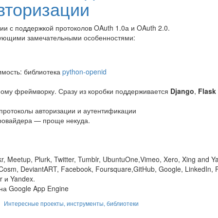
вторизации
ии с поддержкой протоколов OAuth 1.0а и OAuth 2.0.
ующими замечательными особенностями:
имость: библиотека
python-openid
тному фреймворку. Сразу из коробки поддерживается
Django
,
Flask
протоколы авторизации и аутентификации
ровайдера — проще некуда.
kr, Meetup, Plurk, Twitter, Tumblr, UbuntuOne,Vimeo, Xero, Xing and Y
Cosm, DeviantART, Facebook, Foursquare,GitHub, Google, LinkedIn, 
r и Yandex.
на Google App Engine
Интересные проекты, инструменты, библиотеки