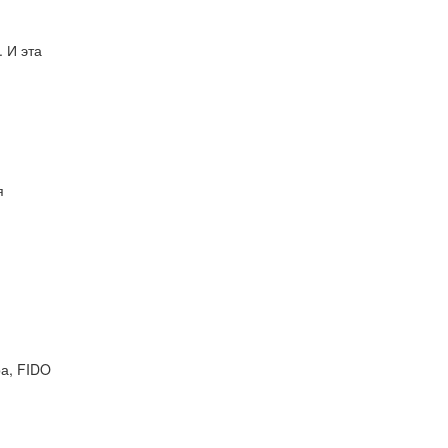
. И эта
я
ра, FIDO