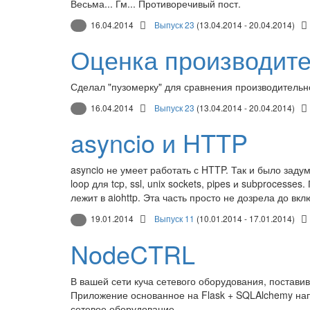
Весьма... Гм... Противоречивый пост.
16.04.2014
Выпуск 23
(13.04.2014 - 20.04.2014)
Оценка производите
Сделал "пузомерку" для сравнения производительн
16.04.2014
Выпуск 23
(13.04.2014 - 20.04.2014)
asyncio и HTTP
asyncio не умеет работать с HTTP. Так и было заду
loop для tcp, ssl, unix sockets, pipes и subprocess
лежит в aiohttp. Эта часть просто не дозрела до вк
19.01.2014
Выпуск 11
(10.01.2014 - 17.01.2014)
NodeCTRL
В вашей сети куча сетевого оборудования, поставив
Приложение основанное на Flask + SQLAlchemy нап
сетевое оборудование.