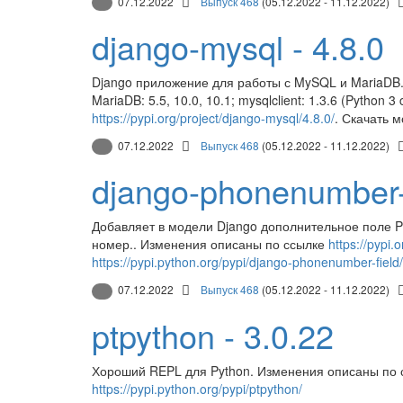
07.12.2022
Выпуск 468
(05.12.2022 - 11.12.2022)
django-mysql - 4.8.0
Django приложение для работы с MySQL и MariaDB. По
MariaDB: 5.5, 10.0, 10.1; mysqlclient: 1.3.6 (Pytho
https://pypi.org/project/django-mysql/4.8.0/
. Скачать 
07.12.2022
Выпуск 468
(05.12.2022 - 11.12.2022)
django-phonenumber-f
Добавляет в модели Django дополнительное поле 
номер.. Изменения описаны по ссылке
https://pypi.
https://pypi.python.org/pypi/django-phonenumber-field/
07.12.2022
Выпуск 468
(05.12.2022 - 11.12.2022)
ptpython - 3.0.22
Хороший REPL для Python. Изменения описаны по
https://pypi.python.org/pypi/ptpython/