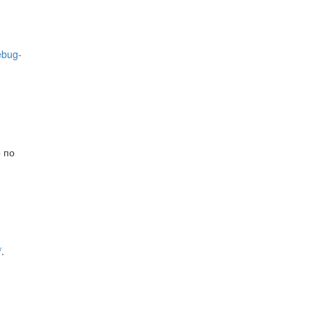
ebug-
 по
/
.