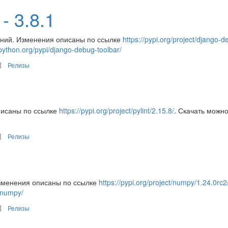
- 3.8.1
ений. Изменения описаны по ссылке
https://pypi.org/project/django-d
.python.org/pypi/django-debug-toolbar/
Релизы
писаны по ссылке
https://pypi.org/project/pylint/2.15.8/
. Скачать можно
Релизы
зменения описаны по ссылке
https://pypi.org/project/numpy/1.24.0rc2
i/numpy/
Релизы