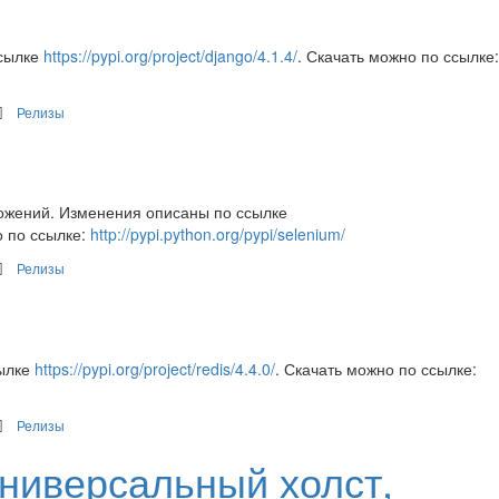
сылке
https://pypi.org/project/django/4.1.4/
. Скачать можно по ссылке:
Релизы
ожений. Изменения описаны по ссылке
о по ссылке:
http://pypi.python.org/pypi/selenium/
Релизы
сылке
https://pypi.org/project/redis/4.4.0/
. Скачать можно по ссылке:
Релизы
 универсальный холст,