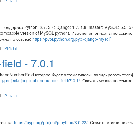
Релизы
ддержка Python: 2.7, 3.4; Django: 1.7, 1.8, master; MySQL: 5.5, 5.
n 3 compatible version of MySQL-python). Изменения описаны по ссылке
можно по ссылке:
https://pypi.python.org/pypi/django-mysql/
Релизы
ield - 7.0.1
PhoneNumberField которое будет автоматически валидировать тел
org/project/django-phonenumber-field/7.0.1/
. Скачать можно по ссылке
Релизы
 ссылке
https://pypi.org/project/ptpython/3.0.22/
. Скачать можно по сс