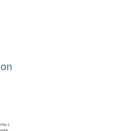
hon
оты с
ения