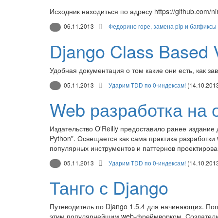
Исходник находиться по адресу https://github.com/n
06.11.2013
Федорино горе, замена pip и багфиксы
Django Class Based 
Удобная документация о том какие они есть, как зав
05.11.2013
Ударим TDD по 0-индексам!
(14.10.201
Web разработка на о
Издательство O'Reilly предоставило ранее издание 
Python". Освещается как сама практика разработки
популярных инструментов и паттернов проектирования
05.11.2013
Ударим TDD по 0-индексам!
(14.10.201
Танго с Django
Путеводитель по Django 1.5.4 для начинающих. Поп
этим популярнейшим web-фреймворком. Создатели пр