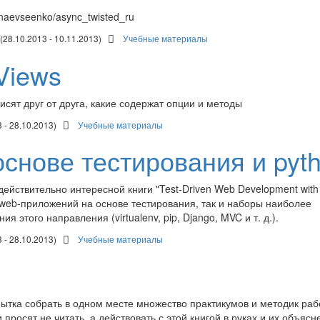
inaevseenko/async_twisted_ru
(28.10.2013 - 10.11.2013)
Учебные материалы
Views
исят друг от друга, какие содержат опции и методы
3 - 28.10.2013)
Учебные материалы
снове тестирования и pyt
действительно интересной книги "Test-Driven Web Development with
 web-приложений на основе тестирования, так и наборы наиболее
 этого направления (virtualenv, pip, Django, MVC и т. д.).
3 - 28.10.2013)
Учебные материалы
ытка собрать в одном месте множество практикумов и методик раб
осят не читать, а действовать с этой книгой в руках и их объясн