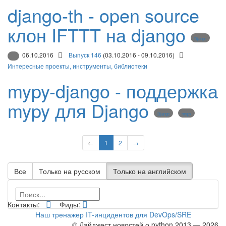
django-th - open source
клон IFTTT на django
Django
06.10.2016
Выпуск 146
(03.10.2016 - 09.10.2016)
Интересные проекты, инструменты, библиотеки
mypy-django - поддержка
mypy для Django
Django
mypy
←
1
2
→
Все
Только на русском
Только на английском
Контакты:
Фиды:
Наш тренажер IT-инцидентов для DevOps/SRE
© Дайджест новостей о python 2013 — 2026