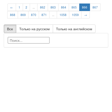
←
1
2
...
862
863
864
865
866
867
868
869
870
871
...
1058
1059
→
Все
Только на русском
Только на английском