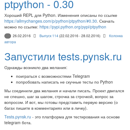
ptpython - 0.30
Хороший REPL для Python. Изменения описаны по ссылке
https://allmychanges.com/p/python/ptpython/#0.30
. Скачать
можно по ссылке:
https://pypi.python.org/pypi/ptpython
26.02.2016
Выпуск 114
(22.02.2016 - 28.02.2016)
Колонка
автора
Запустили tests.pynsk.ru
Однажды возникло два желания:
поиграться с возможностями Telegram
попробовать написать не скучные тесты по Python
Мы соединили два желания и начали писать. Проект двигался
не спешно, шаг за шагом, строчка за строчкой, вопрос за
вопросом. И вот, мы готовы представить первую версию (о
багах пишите в комментариях или в личку).
Tests.pynsk.ru
- это платформа для тестирования на основе
telegram бота.