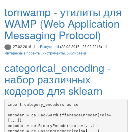
tornwamp - утилиты для
WAMP (Web Application
Messaging Protocol)
27.02.2016
Выпуск 114
(22.02.2016 - 28.02.2016)
Интересные проекты, инструменты, библиотеки
categorical_encoding -
набор различных
кодеров для sklearn
import category_encoders as ce

encoder = ce.BackwardDifferenceEncoder(cols=
[...])

encoder = ce.BinaryEncoder(cols=[...])

encoder = ce.HashingEncoder(cols=[...])
