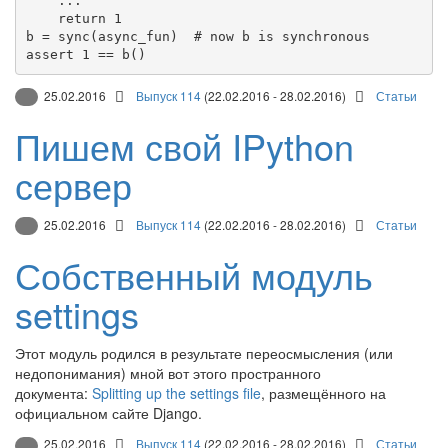
...
return
1
b 
=
 sync(async_fun)  
# now b is synchronous
assert
1
==
 b()
25.02.2016
Выпуск 114
(22.02.2016 - 28.02.2016)
Статьи
Пишем свой IPython
сервер
25.02.2016
Выпуск 114
(22.02.2016 - 28.02.2016)
Статьи
Собственный модуль
settings
Этот модуль родился в результате переосмысления (или
недопонимания) мной вот этого пространного
документа:
Splitting up the settings file
, размещённого на
официальном сайте Django.
25.02.2016
Выпуск 114
(22.02.2016 - 28.02.2016)
Статьи