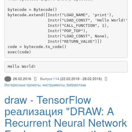
bytecode = Bytecode()

bytecode.extend([Instr("LOAD_NAME", 'print'),

                 Instr("LOAD_CONST", 'Hello World!'),
                 Instr("CALL_FUNCTION", 1),

                 Instr("POP_TOP"),

                 Instr("LOAD_CONST", None),

                 Instr("RETURN_VALUE")])

code = bytecode.to_code()

26.02.2016
Выпуск 114
(22.02.2016 - 28.02.2016)
Интересные проекты, инструменты, библиотеки
draw - TensorFlow
реализация "DRAW: A
Recurrent Neural Network