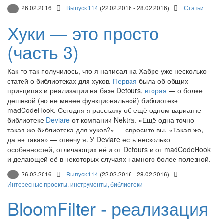
26.02.2016
Выпуск 114
(22.02.2016 - 28.02.2016)
Статьи
Хуки — это просто
(часть 3)
Как-то так получилось, что я написал на Хабре уже несколько
статей о библиотеках для хуков.
Первая
была об общих
принципах и реализации на базе Detours,
вторая
— о более
дешевой (но не менее функциональной) библиотеке
madCodeHook. Сегодня я расскажу об ещё одном варианте —
библиотеке
Deviare
от компании Nektra. «Ещё одна точно
такая же библиотека для хуков?» — спросите вы. «Такая же,
да не такая» — отвечу я. У Deviare есть несколько
особенностей, отличающих её и от Detours и от madCodeHook
и делающей её в некоторых случаях намного более полезной.
26.02.2016
Выпуск 114
(22.02.2016 - 28.02.2016)
Интересные проекты, инструменты, библиотеки
BloomFilter - реализация