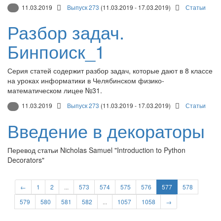
11.03.2019
Выпуск 273
(11.03.2019 - 17.03.2019)
Статьи
Разбор задач.
Бинпоиск_1
Серия статей содержит разбор задач, которые дают в 8 классе
на уроках информатики в Челябинском физико-
математическом лицее №31.
11.03.2019
Выпуск 273
(11.03.2019 - 17.03.2019)
Статьи
Введение в декораторы
Перевод статьи Nicholas Samuel "Introduction to Python
Decorators"
←
1
2
...
573
574
575
576
577
578
579
580
581
582
...
1057
1058
→