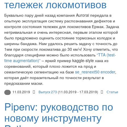
тележек локомотивов
Буквально пару дней назад компания Aurorai передала в
опытную эксплуатация систему распознавания дефектов и
контроля состояния тележек для локомотивов Ермак. Задача
нетривиальная и очень интересная, первым этапом которой
было предложено оценить состояние тормозных колодок и
ширины бандажа. Нам удалось решить задачу с точность до
1мм при скорости локоматива до 30 км/ч! Хочу отметить, что
благодаря специфики можно было использовать
“TTA (test-
time augmentation)”
– яркий пример kaggle-style хака из
соревнований, который плохо ложится на прод и
семантическую сегментацию на базе
se_resnext50
encoder
,
которая даёт поразительный по точности результат в
предсказании маски.
11.03.2019
Выпуск 273
(11.03.2019 - 17.03.2019)
Статьи
Pipenv: руководство по
новому инструменту