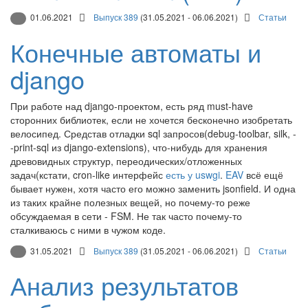
01.06.2021
Выпуск 389
(31.05.2021 - 06.06.2021)
Статьи
Конечные автоматы и
django
При работе над django-проектом, есть ряд must-have
сторонних библиотек, если не хочется бесконечно изобретать
велосипед. Средстав отладки sql запросов(debug-toolbar, silk, -
-print-sql из django-extensions), что-нибудь для хранения
древовидных структур, переодических/отложенных
задач(кстати, cron-like интерфейс
есть у uswgi
.
EAV
всё ещё
бывает нужен, хотя часто его можно заменить jsonfield. И одна
из таких крайне полезных вещей, но почему-то реже
обсуждаемая в сети - FSM. Не так часто почему-то
сталкиваюсь с ними в чужом коде.
31.05.2021
Выпуск 389
(31.05.2021 - 06.06.2021)
Статьи
Анализ результатов