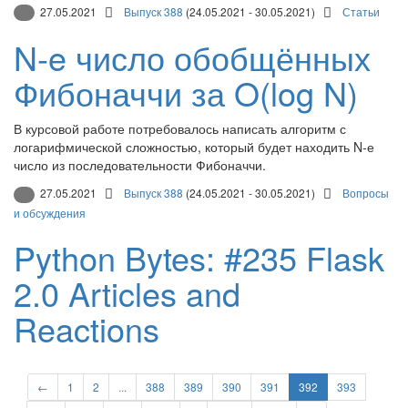
27.05.2021
Выпуск 388
(24.05.2021 - 30.05.2021)
Статьи
N-e число обобщённых
Фибоначчи за O(log N)
В курсовой работе потребовалось написать алгоритм с
логарифмической сложностью, который будет находить N-е
число из последовательности Фибоначчи.
27.05.2021
Выпуск 388
(24.05.2021 - 30.05.2021)
Вопросы
и обсуждения
Python Bytes: #235 Flask
2.0 Articles and
Reactions
←
1
2
...
388
389
390
391
392
393