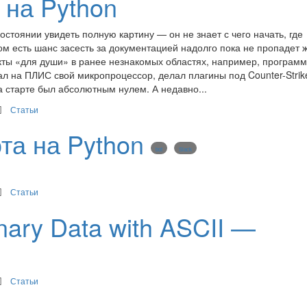
 на Python
остоянии увидеть полную картину — он не знает с чего начать, где
ом есть шанс засесть за документацией надолго пока не пропадет 
екты «для души» в ранее незнакомых областях, например, програм
л на ПЛИС свой микропроцессор, делал плагины под Counter-Strik
а старте был абсолютным нулем. А недавно...
Статьи
ота на Python
bot
Slack
Статьи
ary Data with ASCII —
Статьи