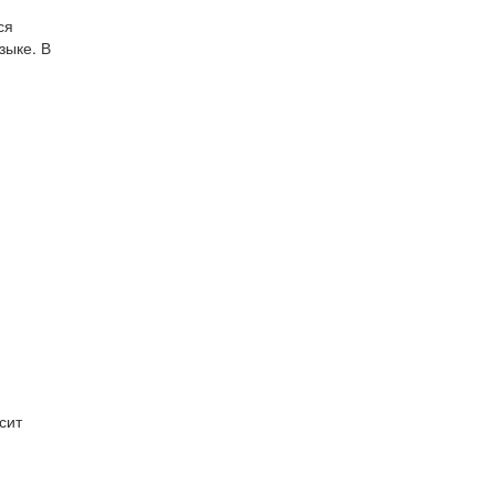
ся
зыке. В
сит