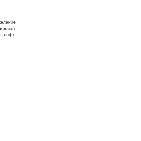
желание
мировал
e, софт