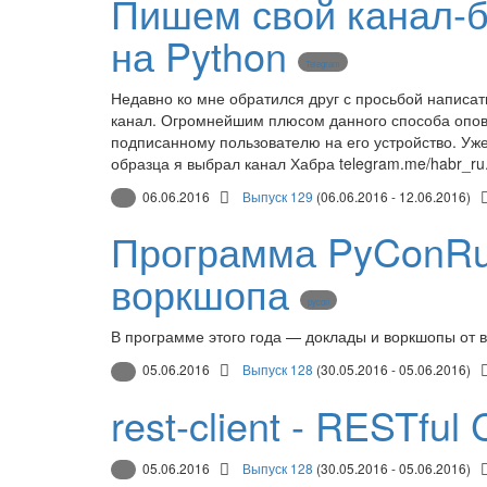
Пишем свой канал-б
на Python
Telegram
Недавно ко мне обратился друг с просьбой написат
канал. Огромнейшим плюсом данного способа опов
подписанному пользователю на его устройство. Уже
образца я выбрал канал Хабра telegram.me/habr_r
06.06.2016
Выпуск 129
(06.06.2016 - 12.06.2016)
Программа PyConRu-
воркшопа
pycon
В программе этого года — доклады и воркшопы от 
05.06.2016
Выпуск 128
(30.05.2016 - 05.06.2016)
rest-client - RESTful 
05.06.2016
Выпуск 128
(30.05.2016 - 05.06.2016)