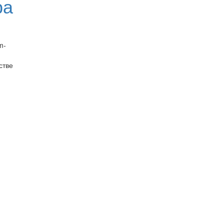
ра
m-
стве