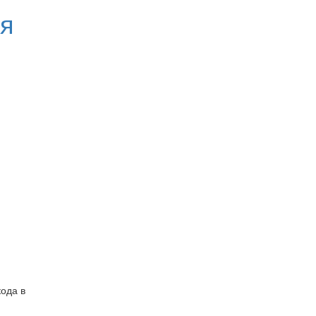
ия
кода в